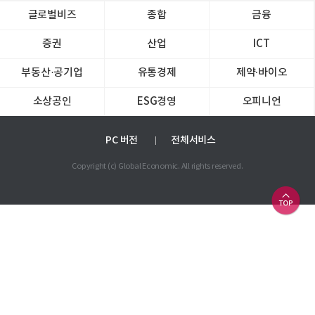
글로벌비즈
종합
금융
증권
산업
ICT
부동산·공기업
유통경제
제약∙바이오
소상공인
ESG경영
오피니언
PC 버전
전체서비스
Copyright (c) Global Economic. All rights reserved.