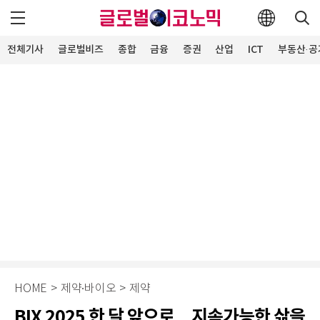
전체기사
글로벌비즈
종합
금융
증권
산업
ICT
부동산·공
HOME
>
제약∙바이오
>
제약
BIX 2025 한 달 앞으로…지속가능한 삶을