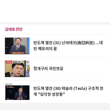
김대호 진단
반도체 열전 (31) 난야테크(南亞科技) ...대
만 메모리의 꿈
청개구리 국민연금
반도체 열전 (30) 테슬라 (Tesla) 구조적 한
계 "심각한 성장통"