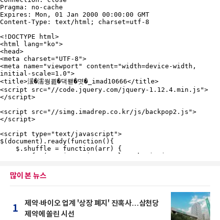
많이 본 뉴스
제약·바이오 업계 '상장 폐지' 잔혹사…삼천당
1
제약에 쏠린 시선