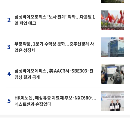
삼성바이오로직스 '노사 관계' 악화…다음달 1
2
일 파업 예고
부광약품, 1분기 수익성 둔화…중추신경계 사
3
업은 성장세
삼성바이오에피스, 美 AACR서 ‘SBE303’ 전
4
임상 결과 공개
HK이노엔, 폐섬유증 치료제 후보 ‘NXC680’…
5
넥스트젠과 손잡았다