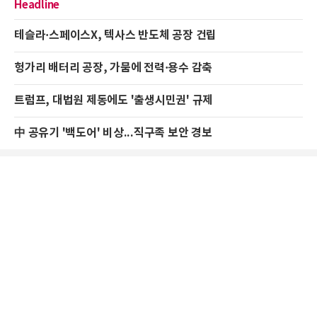
Headline
테슬라·스페이스X, 텍사스 반도체 공장 건립
헝가리 배터리 공장, 가뭄에 전력·용수 감축
트럼프, 대법원 제동에도 '출생시민권' 규제
中 공유기 '백도어' 비상...직구족 보안 경보