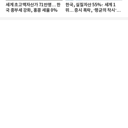
세계 초고액자산가 71만명… 한
한국, 실질자산 55%↑ 세계 1
국 종부세 강화, 홍콩 세율 0%
위… 증시 폭락, ‘평균의 착시’와
부의 유동성 위기