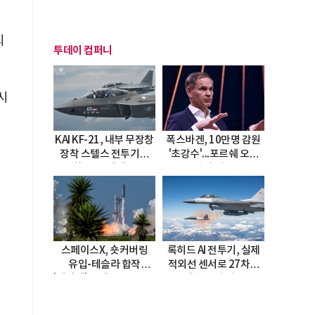
되
투데이 컴퍼니
시
KAI KF-21, 내부 무장창
폭스바겐, 10만명 감원
장착 스텔스 전투기로
'초강수'...포르쉐 오너
진화…5.5세대 도약
직접 경고
선언
스페이스X, 숏커버링
록히드 AI 전투기, 실제
유입-테슬라 합작
적외선 센서로 27차례
'테라팹' 호재로 15.83%
자율 요격 성공
급등