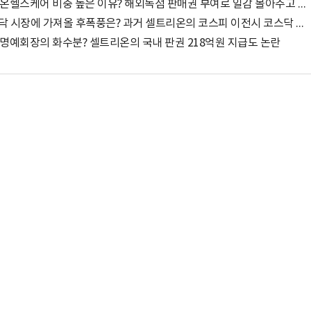
[60조 셀트리온 탄생?]⑮ 셀트리온 매출액에서 셀트리온헬스케어 비중 높은 이유? 해외독점 판매권 부여로 일감 몰아주고 물량을 수주하는 구조 때문인 듯
[60조 셀트리온 탄생?]⑭ 셀트리온 3형제 합병이 코스닥 시장에 가져올 후폭풍은? 과거 셀트리온의 코스피 이전시 코스닥 150 지수 낙폭 커
 명예회장의 화수분? 셀트리온의 국내 판권 218억원 지급도 논란