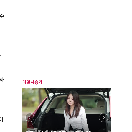
수
거
대해
리얼시승기
.
이