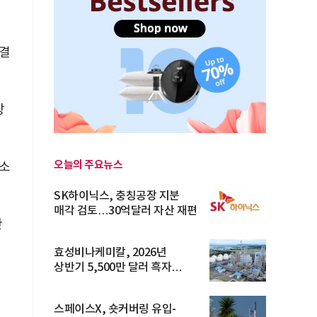
 결
상
오늘의 주요뉴스
 소
SK하이닉스, 충칭공장 지분
매각 검토…30억달러 자산 재편
한
효성비나케미칼, 2026년
상반기 5,500만 달러 흑자
전환… 4대 체...
스페이스X, 숏커버링 유입-