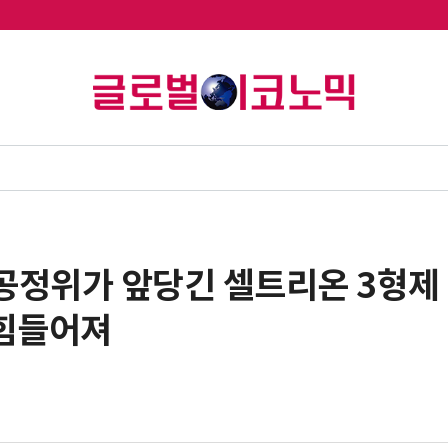
⑯ 공정위가 앞당긴 셀트리온 3형
힘들어져