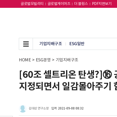
글로벌모빌리티
글로벌게이머즈
더 블링스
PDF지면보기
기업지배구조
ESG일반
HOME
>
ESG경영
>
기업지배구조
[60조 셀트리온 탄생?]
지정되면서 일감몰아주기 
김대성 연구소장
입력
2021-09-08 08:32