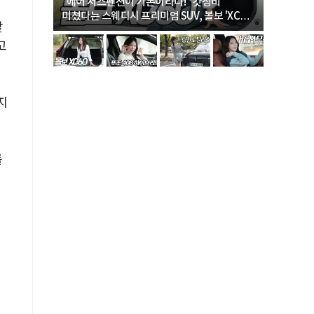
… “여성·
"에어 서스펜션이 기본이라니!" 갓성비
"디자인 대
미쳤다는 스웨디시 프리미엄 SUV, 볼보 'XC60
크로스오버
같
B5 울트라'
고
지
를