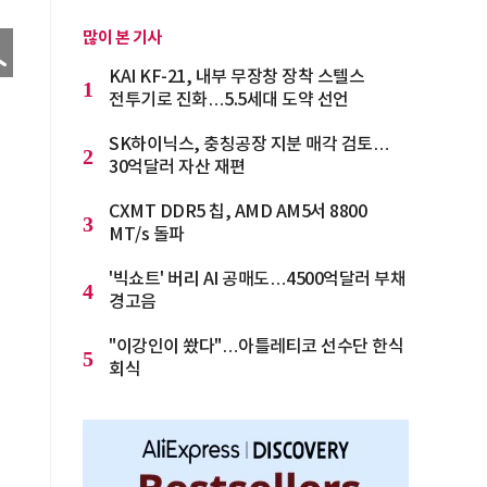
많이 본 기사
KAI KF-21, 내부 무장창 장착 스텔스
1
전투기로 진화…5.5세대 도약 선언
SK하이닉스, 충칭공장 지분 매각 검토…
2
30억달러 자산 재편
CXMT DDR5 칩, AMD AM5서 8800
3
MT/s 돌파
'빅쇼트' 버리 AI 공매도…4500억달러 부채
4
경고음
"이강인이 쐈다"…아틀레티코 선수단 한식
5
회식