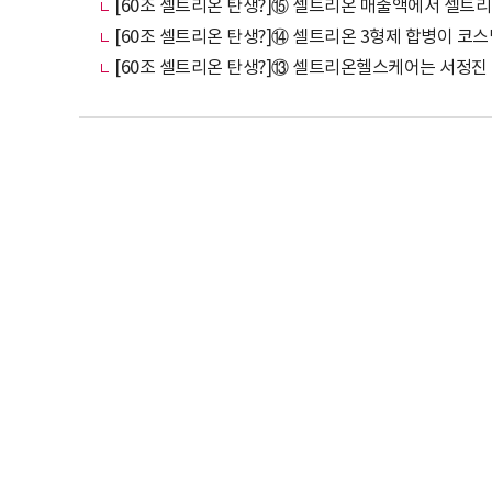
[60조 셀트리온 탄생?]⑬ 셀트리온헬스케어는 서정진