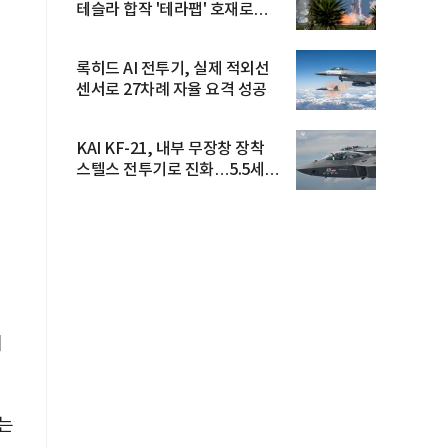
테슬라 합작 '테라팹' 호재로
15.83% ...
록히드 AI 전투기, 실제 적외선
센서로 27차례 자율 요격 성공
KAI KF-21, 내부 무장창 장착
스텔스 전투기로 진화…5.5세대
도...
케
있는