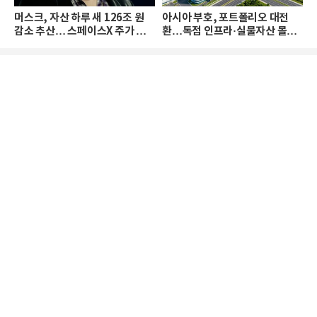
머스크, 자산 하루 새 126조 원
아시아 부호, 포트폴리오 대전
감소 추산… 스페이스X 주가 하
환…독점 인프라·실물자산 몰린
락 때문
다