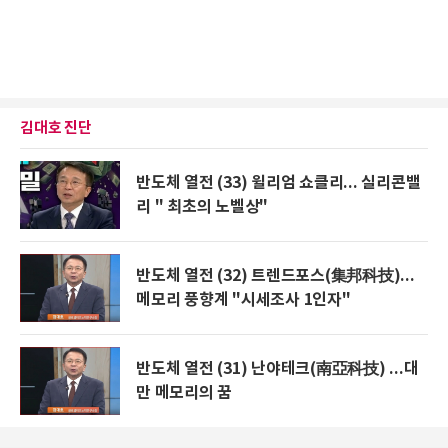
김대호 진단
반도체 열전 (33) 윌리엄 쇼클리... 실리콘밸
리 " 최초의 노벨상"
반도체 열전 (32) 트렌드포스(集邦科技)...
메모리 풍향계 "시세조사 1인자"
반도체 열전 (31) 난야테크(南亞科技) ...대
만 메모리의 꿈