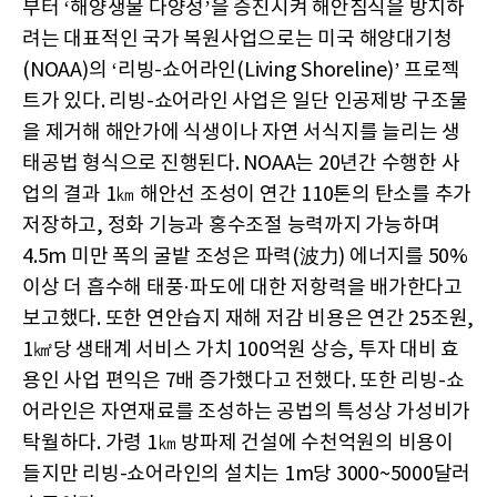
부터 ‘해양생물 다양성’을 증진시켜 해안침식을 방지하
려는 대표적인 국가 복원사업으로는 미국 해양대기청
(NOAA)의 ‘리빙-쇼어라인(Living Shoreline)’ 프로젝
트가 있다. 리빙-쇼어라인 사업은 일단 인공제방 구조물
을 제거해 해안가에 식생이나 자연 서식지를 늘리는 생
태공법 형식으로 진행된다. NOAA는 20년간 수행한 사
업의 결과 1㎞ 해안선 조성이 연간 110톤의 탄소를 추가
저장하고, 정화 기능과 홍수조절 능력까지 가능하며
4.5m 미만 폭의 굴밭 조성은 파력(波力) 에너지를 50%
이상 더 흡수해 태풍·파도에 대한 저항력을 배가한다고
보고했다. 또한 연안습지 재해 저감 비용은 연간 25조원,
1㎢당 생태계 서비스 가치 100억원 상승, 투자 대비 효
용인 사업 편익은 7배 증가했다고 전했다. 또한 리빙-쇼
어라인은 자연재료를 조성하는 공법의 특성상 가성비가
탁월하다. 가령 1㎞ 방파제 건설에 수천억원의 비용이
들지만 리빙-쇼어라인의 설치는 1m당 3000~5000달러