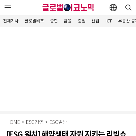
전체기사
글로벌비즈
종합
금융
증권
산업
ICT
부동산·공
HOME
>
ESG경영
>
ESG일반
[ESG 워치] 해양생태 자원 지키는 리빙쇼