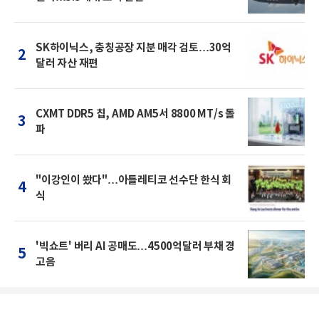
SK하이닉스, 충칭공장 지분 매각 검토…30억
2
달러 자산 재편
CXMT DDR5 칩, AMD AM5서 8800 MT/s 돌
3
파
"이강인이 쐈다"…아틀레티코 선수단 한식 회
4
식
'빅쇼트' 버리 AI 공매도…4500억달러 부채 경
5
고음