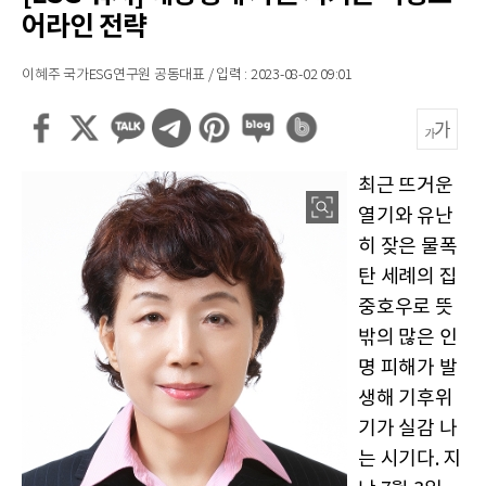
어라인 전략
이혜주 국가ESG연구원 공동대표 / 입력 : 2023-08-02 09:01
최근 뜨거운
열기와 유난
히 잦은 물폭
탄 세례의 집
중호우로 뜻
밖의 많은 인
명 피해가 발
생해 기후위
기가 실감 나
는 시기다. 지