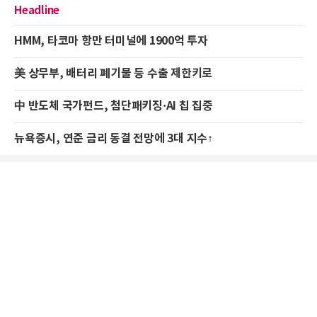
Headline
HMM, 타코마 항만 터미널에 1900억 투자
美 상무부, 배터리 폐기물 등 수출 제한키로
中 반도체 국가펀드, 첨단패키징·AI 칩 집중
뉴욕증시, 연준 금리 동결 전망에 3대 지수↑