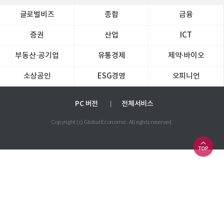
글로벌비즈
종합
금융
증권
산업
ICT
부동산·공기업
유통경제
제약∙바이오
소상공인
ESG경영
오피니언
PC 버전
전체서비스
Copyright (c) Global Economic. All rights reserved.