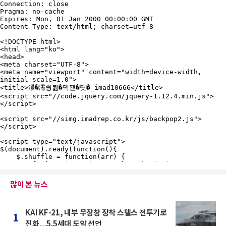
많이 본 뉴스
KAI KF-21, 내부 무장창 장착 스텔스 전투기로
1
진화…5.5세대 도약 선언