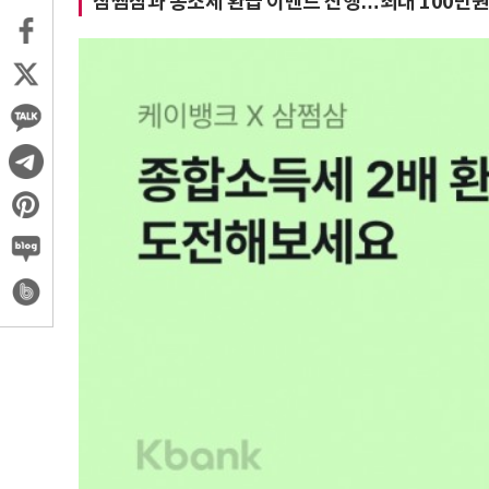
삼쩜삼과 종소세 환급 이벤트 진행…최대 100만원