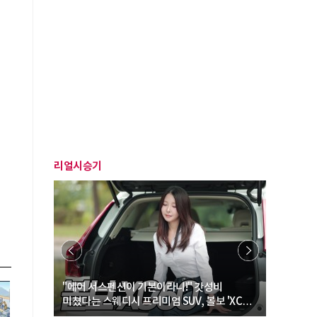
리얼시승기
… “여성·
"에어 서스펜션이 기본이라니!" 갓성비
"디자인 대
미쳤다는 스웨디시 프리미엄 SUV, 볼보 'XC60
크로스오버
B5 울트라'