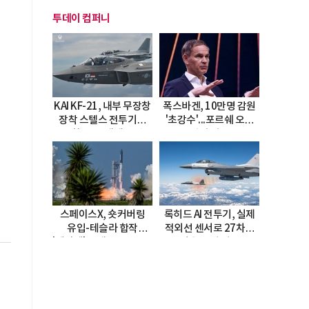
투데이 컴퍼니
KAI KF-21, 내부 무장창
폭스바겐, 10만명 감원
장착 스텔스 전투기로
'초강수'...포르쉐 오너
진화…5.5세대 도약
직접 경고
선언
스페이스X, 숏커버링
록히드 AI 전투기, 실제
유입-테슬라 합작
적외선 센서로 27차례
'테라팹' 호재로 15.83%
자율 요격 성공
급등