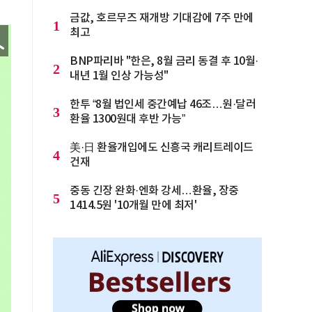
금값, 호르무즈 재개방 기대감에 7주 만에
1
최고
BNP파리바 "한은, 8월 금리 동결 후 10월·
2
내년 1월 인상 가능성"
한투 “8월 법인세 중간예납 46조…원·달러
3
환율 1300원대 후반 가능”
美·日 환율개입에도 신흥국 캐리트레이드
4
건재
중동 긴장 완화·엔화 강세…환율, 장중
5
1414.5원 '10개월 만에 최저'