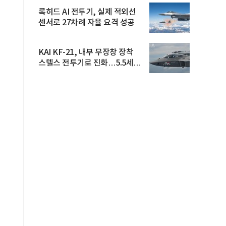
록히드 AI 전투기, 실제 적외선
센서로 27차례 자율 요격 성공
KAI KF-21, 내부 무장창 장착
스텔스 전투기로 진화…5.5세대
도...