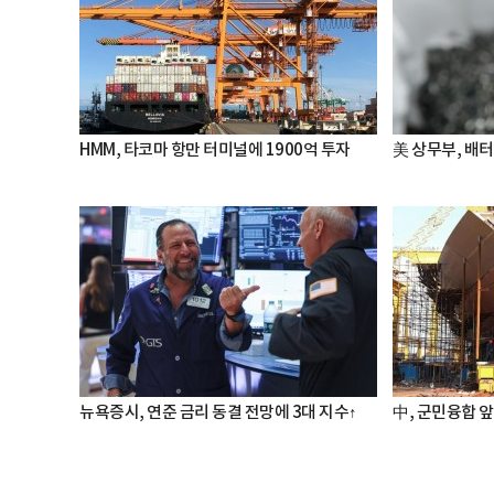
HMM, 타코마 항만 터미널에 1900억 투자
美 상무부, 배
뉴욕증시, 연준 금리 동결 전망에 3대 지수↑
中, 군민융합 앞