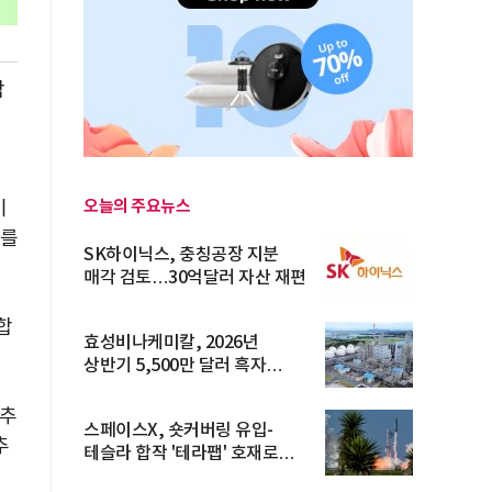
합
오늘의 주요뉴스
이
스를
SK하이닉스, 충칭공장 지분
매각 검토…30억달러 자산 재편
합
효성비나케미칼, 2026년
상반기 5,500만 달러 흑자
전환… 4대 체...
 추
스페이스X, 숏커버링 유입-
추
테슬라 합작 '테라팹' 호재로
15.83% ...