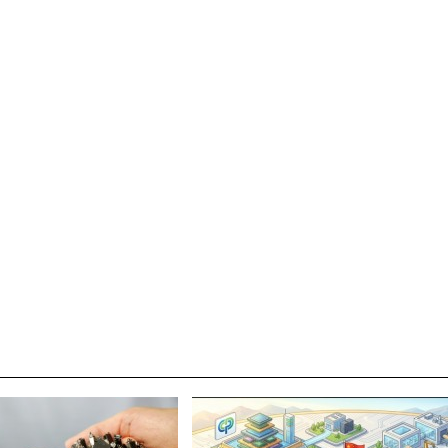
박지수 아나운서가 타본 ‘전설의 무쏘’
초보자도 반할 반전 매력”