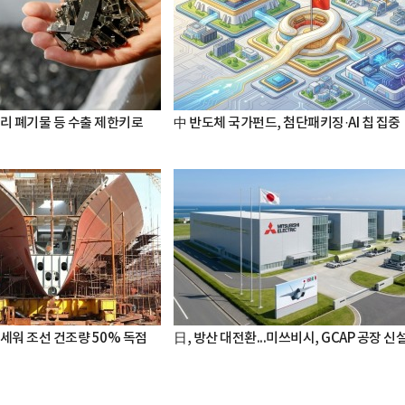
터리 폐기물 등 수출 제한키로
中 반도체 국가펀드, 첨단패키징·AI 칩 집중
세워 조선 건조량 50% 독점
日, 방산 대전환...미쓰비시, GCAP 공장 신