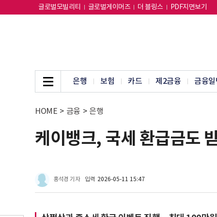
글로벌모빌리티
글로벌게이머즈
더 블링스
PDF지면보기
은행
보험
카드
제2금융
금융일
HOME
>
금융
>
은행
케이뱅크, 국세 환급금도 
홍석경 기자
입력
2026-05-11 15:47