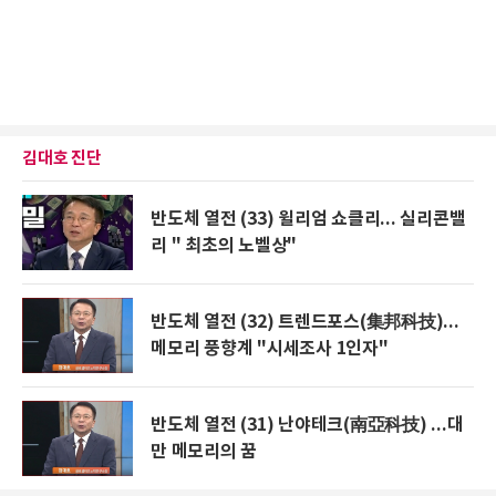
김대호 진단
반도체 열전 (33) 윌리엄 쇼클리... 실리콘밸
리 " 최초의 노벨상"
반도체 열전 (32) 트렌드포스(集邦科技)...
메모리 풍향계 "시세조사 1인자"
반도체 열전 (31) 난야테크(南亞科技) ...대
만 메모리의 꿈