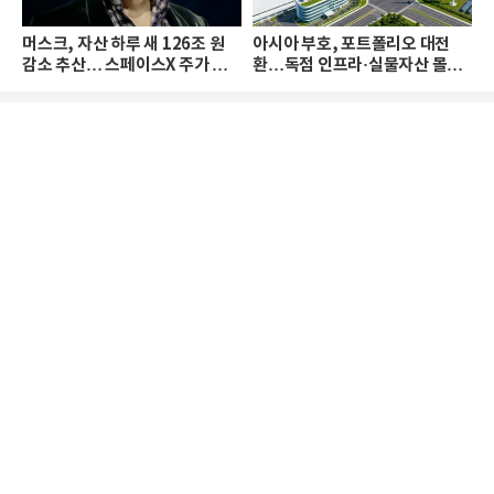
머스크, 자산 하루 새 126조 원
아시아 부호, 포트폴리오 대전
감소 추산… 스페이스X 주가 하
환…독점 인프라·실물자산 몰린
락 때문
다