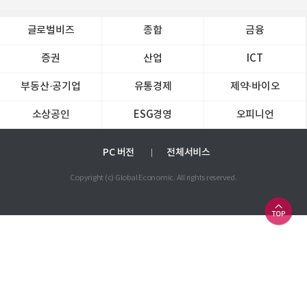
글로벌비즈
종합
금융
증권
산업
ICT
부동산·공기업
유통경제
제약∙바이오
소상공인
ESG경영
오피니언
PC 버전
전체서비스
Copyright (c) Global Economic. All rights reserved.