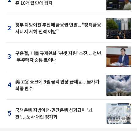
준 10개월 만에 최저
정부 지방이전 추진에 금융권 반발... "정책금융
2
시너지 저하·인력 이탈"
구윤철, 대출 규제완화 '핀셋 지원' 추진… 청년
3
·무주택자 숨통 트이나
美 고용 쇼크에 9월 금리 인상 급제동…물가가
4
최종 변수
국책은행 지방이전·민간은행 성과급이 '뇌
5
관'… 노사 대립 장기화