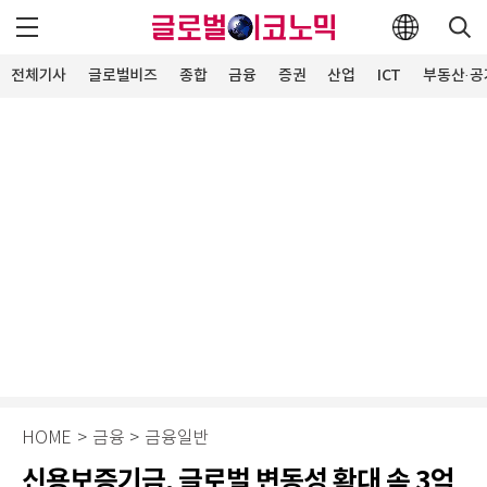
전체기사
글로벌비즈
종합
금융
증권
산업
ICT
부동산·공
HOME
>
금융
>
금융일반
신용보증기금, 글로벌 변동성 확대 속 3억