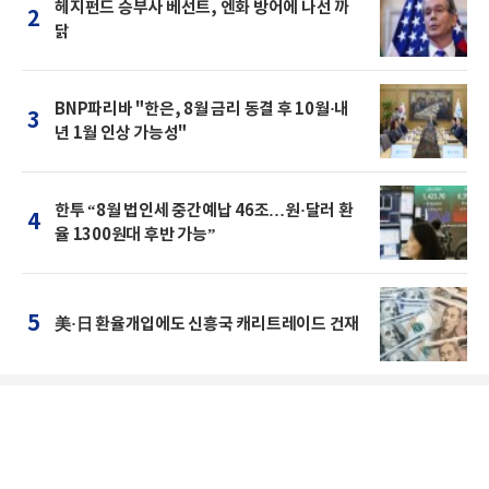
헤지펀드 승부사 베선트, 엔화 방어에 나선 까
2
닭
BNP파리바 "한은, 8월 금리 동결 후 10월·내
3
년 1월 인상 가능성"
한투 “8월 법인세 중간예납 46조…원·달러 환
4
율 1300원대 후반 가능”
5
美·日 환율개입에도 신흥국 캐리트레이드 건재