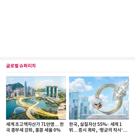
글로벌 슈퍼리치
세계 초고액자산가 71만명… 한
한국, 실질자산 55%↑ 세계 1
국 종부세 강화, 홍콩 세율 0%
위… 증시 폭락, ‘평균의 착시’와