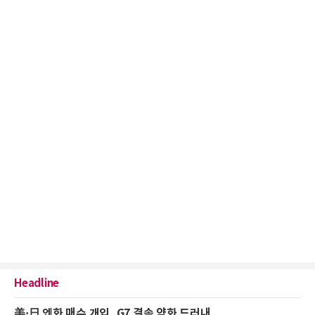
Headline
美·日 엔화 매수 개입, G7 결속 약화 드러내