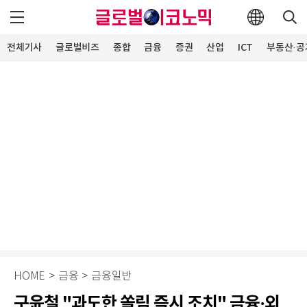
전체기사
글로벌비즈
종합
금융
증권
산업
ICT
부동산·공
HOME
>
금융
>
금융일반
구윤철 "과도한 쏠림 즉시 조치" 금융·외