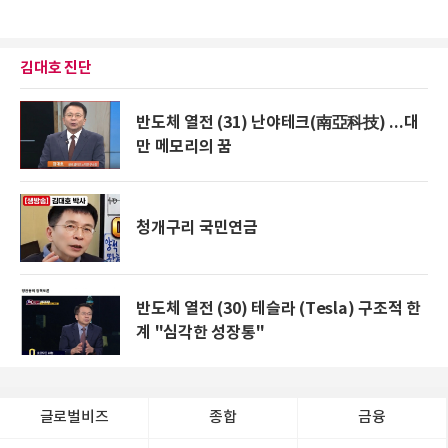
김대호 진단
반도체 열전 (31) 난야테크(南亞科技) ...대
만 메모리의 꿈
청개구리 국민연금
반도체 열전 (30) 테슬라 (Tesla) 구조적 한
계 "심각한 성장통"
글로벌비즈
종합
금융