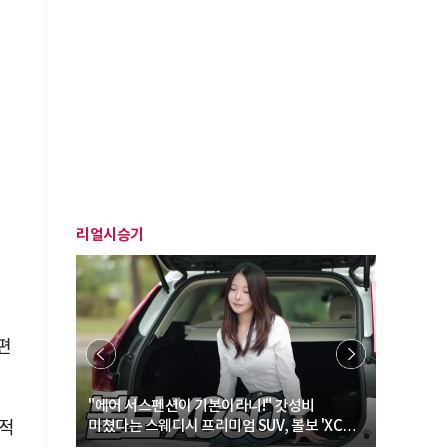
은
리얼시승기
편
… “여성·
"에어 서스펜션이 기본이라니!" 갓성비
"디자인 대
 적
미쳤다는 스웨디시 프리미엄 SUV, 볼보 'XC60
크로스오버
B5 울트라'