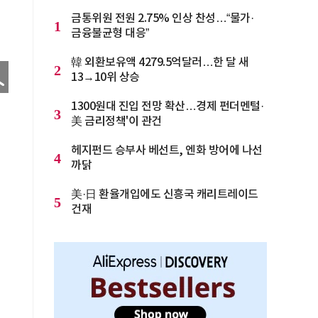
금통위원 전원 2.75% 인상 찬성…“물가·
1
금융불균형 대응”
韓 외환보유액 4279.5억달러…한 달 새
2
13→10위 상승
1300원대 진입 전망 확산…경제 펀더멘털·
3
美 금리정책'이 관건
헤지펀드 승부사 베선트, 엔화 방어에 나선
4
까닭
美·日 환율개입에도 신흥국 캐리트레이드
5
건재