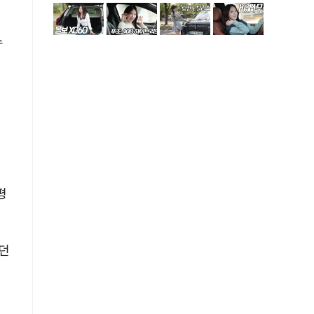
수
있
평
던