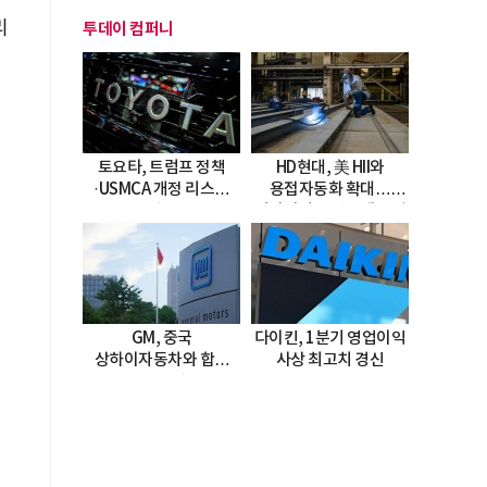
리
투데이 컴퍼니
토요타, 트럼프 정책
HD현대, 美 HII와
·USMCA 개정 리스크
용접자동화 확대…
직면
미시시피 조선소에 전격
도입
GM, 중국
다이킨, 1분기 영업이익
상하이자동차와 합작
사상 최고치 경신
20년 연장…
2047년까지 파트너십
지속