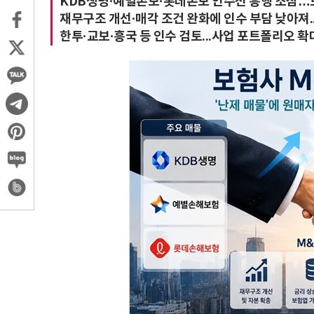
KDB생명·예별손보·롯데손보 인수전 흥행 조짐…
재무구조 개선·매각 조건 완화에 인수 부담 낮아져.
한투·교보·흥국 등 인수 검토...사업 포트폴리오 확