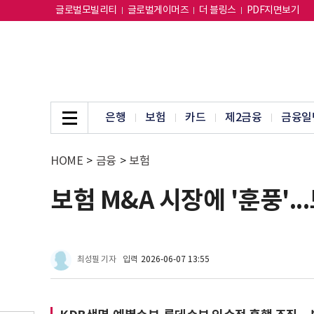
글로벌모빌리티
글로벌게이머즈
더 블링스
PDF지면보기
은행
보험
카드
제2금융
금융일
HOME
>
금융
>
보험
보험 M&A 시장에 '훈풍'.
최성필 기자
입력
2026-06-07 13:55