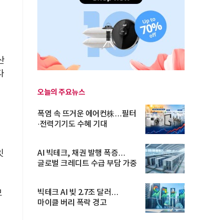
산
다
오늘의 주요뉴스
전
폭염 속 뜨거운 에어컨株…필터
·전력기기도 수혜 기대
잇
AI 빅테크, 채권 발행 폭증…
글로벌 크레디트 수급 부담 가중
모
빅테크 AI 빚 2.7조 달러…
마이클 버리 폭락 경고