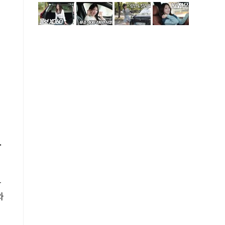
.
화
와