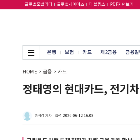
글로벌모빌리티
글로벌게이머즈
더 블링스
PDF지면보기
은행
보험
카드
제2금융
금융일
HOME
>
금융
>
카드
정태영의 현대카드, 전기차
홍석경 기자
입력
2026-06-12 16:08