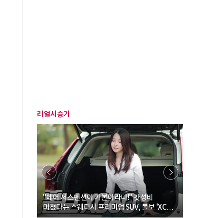
리얼시승기
… “여성·
"에어 서스펜션이 기본이라니!" 갓성비
"디자인 대
미쳤다는 스웨디시 프리미엄 SUV, 볼보 'XC60
크로스오버
B5 울트라'