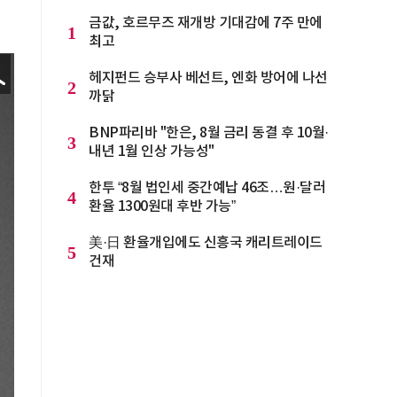
금값, 호르무즈 재개방 기대감에 7주 만에
1
최고
헤지펀드 승부사 베선트, 엔화 방어에 나선
2
까닭
BNP파리바 "한은, 8월 금리 동결 후 10월·
3
내년 1월 인상 가능성"
한투 “8월 법인세 중간예납 46조…원·달러
4
환율 1300원대 후반 가능”
美·日 환율개입에도 신흥국 캐리트레이드
5
건재