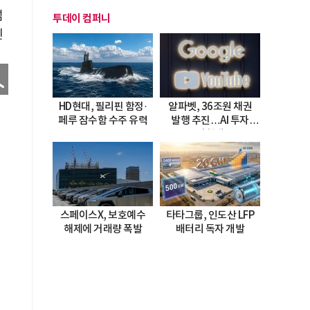
넘
투데이 컴퍼니
친
HD현대, 필리핀 함정·
알파벳, 36조원 채권
페루 잠수함 수주 유력
발행 추진…AI 투자
시험대
스페이스X, 보호예수
타타그룹, 인도산 LFP
해제에 거래량 폭발
배터리 독자 개발