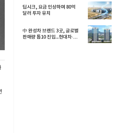
딥시크, 요금 인상하며 80억
달러 투자 유치
中 완성차 브랜드 3곳, 글로벌
판매량 톱10 진입...현대차·
기아...
나
년