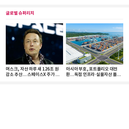
글로벌 슈퍼리치
머스크, 자산 하루 새 126조 원
아시아 부호, 포트폴리오 대전
감소 추산… 스페이스X 주가 하
환…독점 인프라·실물자산 몰린
락 때문
다