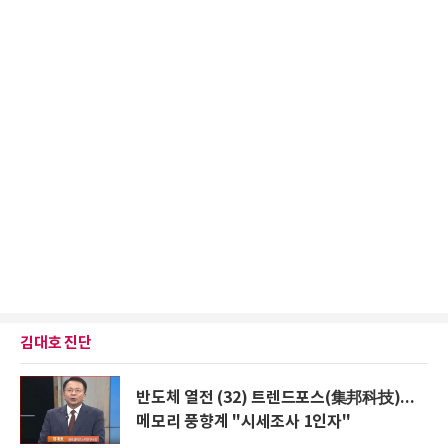
김대호 진단
반도체 열전 (32) 트렌드포스(集邦科技)...
메모리 풍향계 "시세조사 1인자"