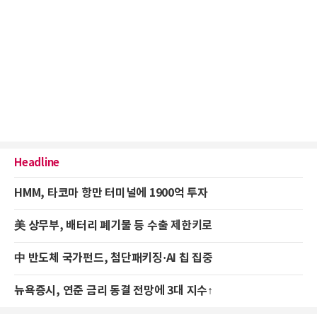
Headline
HMM, 타코마 항만 터미널에 1900억 투자
美 상무부, 배터리 폐기물 등 수출 제한키로
中 반도체 국가펀드, 첨단패키징·AI 칩 집중
뉴욕증시, 연준 금리 동결 전망에 3대 지수↑