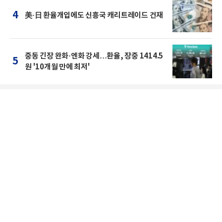
4
美·日 환율개입에도 신흥국 캐리트레이드 건재
중동 긴장 완화·엔화 강세…환율, 장중 1414.5
5
원 '10개월 만에 최저'