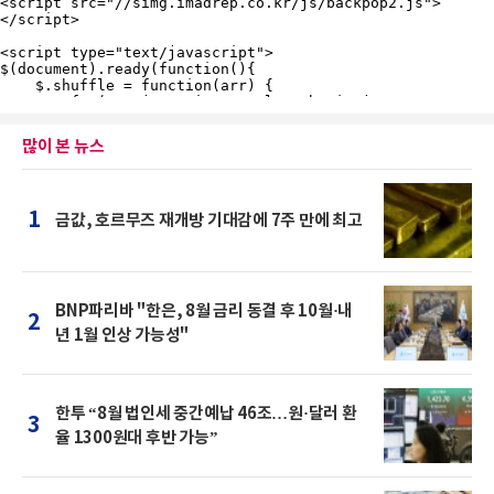
많이 본 뉴스
1
금값, 호르무즈 재개방 기대감에 7주 만에 최고
BNP파리바 "한은, 8월 금리 동결 후 10월·내
2
년 1월 인상 가능성"
한투 “8월 법인세 중간예납 46조…원·달러 환
3
율 1300원대 후반 가능”