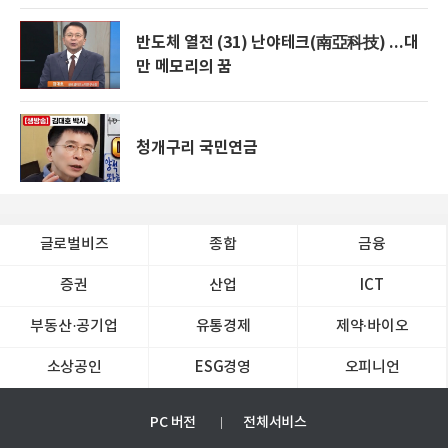
반도체 열전 (31) 난야테크(南亞科技) ...대
만 메모리의 꿈
청개구리 국민연금
글로벌비즈
종합
금융
증권
산업
ICT
부동산·공기업
유통경제
제약∙바이오
소상공인
ESG경영
오피니언
PC 버전
전체서비스