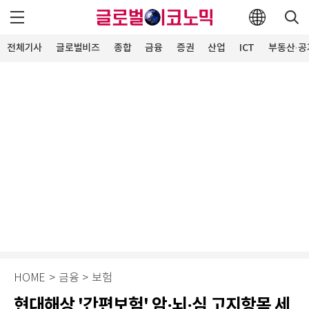
전체기사
글로벌비즈
종합
금융
증권
산업
ICT
부동산·공
HOME
>
금융
>
보험
현대해상 '간편보험' 암·뇌·심 고지항목 세