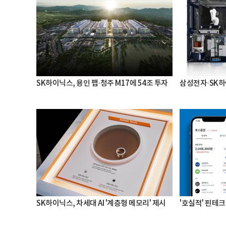
SK하이닉스, 용인 팹·청주 M17에 54조 투자
삼성전자·SK하
SK하이닉스, 차세대 AI '계층형 메모리' 제시
'호실적' 핀테크 