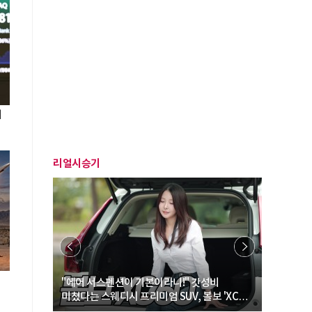
어
리얼시승기
… “여성·
"에어 서스펜션이 기본이라니!" 갓성비
"디자인 대
미쳤다는 스웨디시 프리미엄 SUV, 볼보 'XC60
크로스오버
B5 울트라'