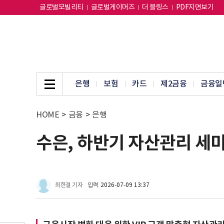
글로벌모빌리티
글로벌게이머즈
더 블링스
PDF지면보기
은행
보험
카드
제2금융
금융일
HOME
>
금융
>
은행
수은, 하반기 자산관리 세미
최한결 기자
입력
2026-07-09 13:37