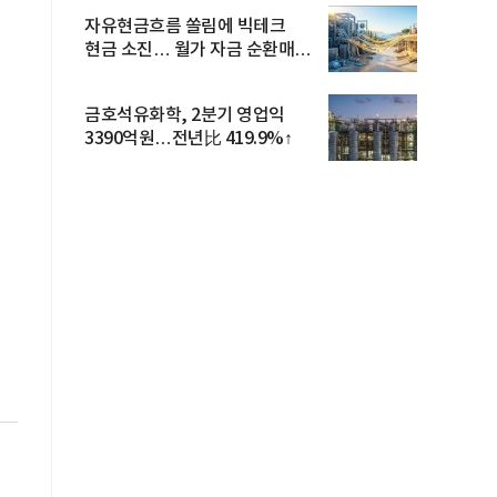
자유현금흐름 쏠림에 빅테크
현금 소진… 월가 자금 순환매
확산
금호석유화학, 2분기 영업익
3390억원…전년比 419.9%↑