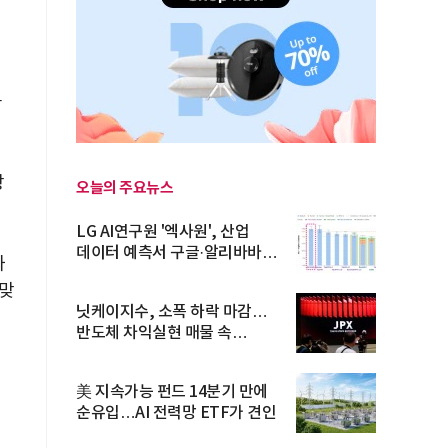
금
상
오늘의 주요뉴스
LG AI연구원 '엑사원', 산업
데이터 예측서 구글·알리바바
와
제쳐
 맞
닛케이지수, 소폭 하락 마감…
반도체 차익실현 매물 속
TOPIX 선...
美 지속가능 펀드 14분기 만에
순유입…AI 전력망 ETF가 견인