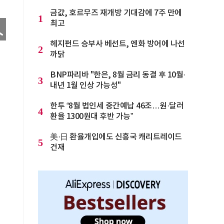
금값, 호르무즈 재개방 기대감에 7주 만에
1
최고
헤지펀드 승부사 베선트, 엔화 방어에 나선
2
까닭
BNP파리바 "한은, 8월 금리 동결 후 10월·
3
내년 1월 인상 가능성"
한투 “8월 법인세 중간예납 46조…원·달러
4
환율 1300원대 후반 가능”
美·日 환율개입에도 신흥국 캐리트레이드
5
건재