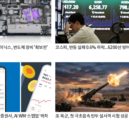
이닉스, 반도체 장비 '확보전'
코스피, 반등 실패 0.6% 하락...6200선 방
증권사, AI·WM ‘스텝업’ 박차
美 육군, 첫 극초음속 탄두 실사격 시험 성공
박지수 아나운서가 타본 ‘전설의 무쏘’
초보자도 반할 반전 매력”