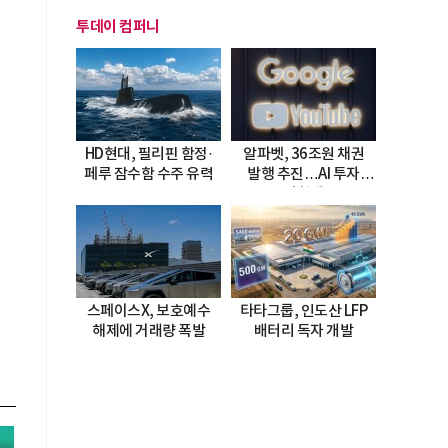
투데이 컴퍼니
HD현대, 필리핀 함정·
알파벳, 36조원 채권
페루 잠수함 수주 유력
발행 추진…AI 투자
시험대
스페이스X, 보호예수
타타그룹, 인도산 LFP
해제에 거래량 폭발
배터리 독자 개발