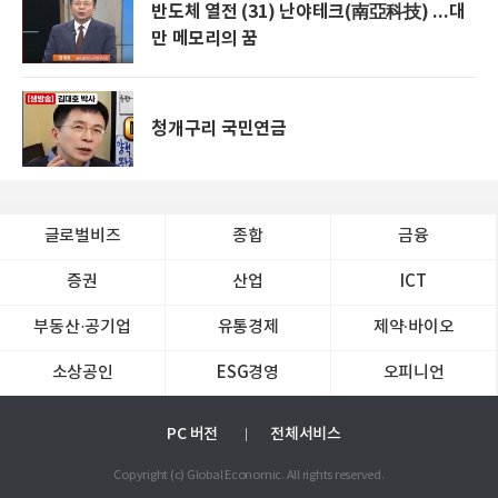
반도체 열전 (31) 난야테크(南亞科技) ...대
만 메모리의 꿈
청개구리 국민연금
글로벌비즈
종합
금융
증권
산업
ICT
부동산·공기업
유통경제
제약∙바이오
소상공인
ESG경영
오피니언
PC 버전
전체서비스
Copyright (c) Global Economic. All rights reserved.