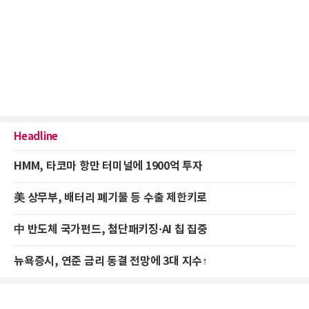
Headline
HMM, 타코마 항만 터미널에 1900억 투자
美 상무부, 배터리 폐기물 등 수출 제한키로
中 반도체 국가펀드, 첨단패키징·AI 칩 집중
뉴욕증시, 연준 금리 동결 전망에 3대 지수↑