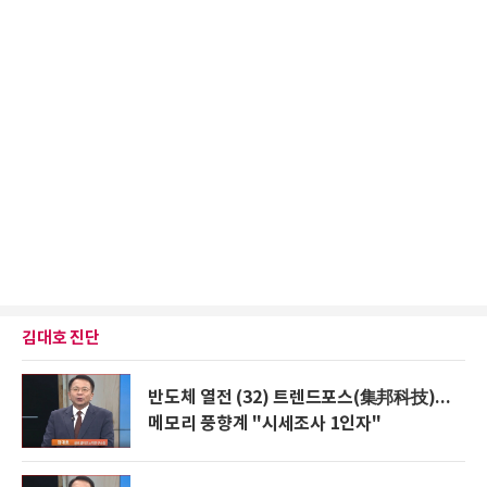
김대호 진단
반도체 열전 (32) 트렌드포스(集邦科技)...
메모리 풍향계 "시세조사 1인자"