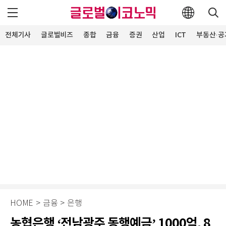
전체기사
글로벌비즈
종합
금융
증권
산업
ICT
부동산·공
HOME
>
금융
>
은행
농협은행 ‘전남광주 동행예금’ 1000억, 8