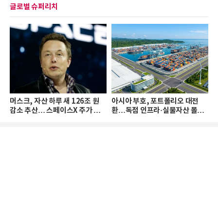
글로벌 슈퍼리치
머스크, 자산 하루 새 126조 원
아시아 부호, 포트폴리오 대전
감소 추산… 스페이스X 주가 하
환…독점 인프라·실물자산 몰린
락 때문
다