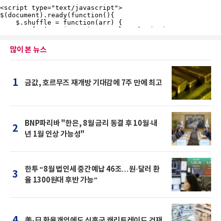
많이 본 뉴스
1
금값, 호르무즈 재개방 기대감에 7주 만에 최고
BNP파리바 "한은, 8월 금리 동결 후 10월·내
2
년 1월 인상 가능성"
한투 “8월 법인세 중간예납 46조…원·달러 환
3
율 1300원대 후반 가능”
4
美·日 환율개입에도 신흥국 캐리트레이드 건재