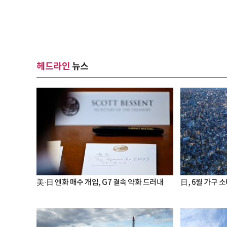
헤드라인
뉴스
美·日 엔화 매수 개입, G7 결속 약화 드러내
日, 6월 가구 소