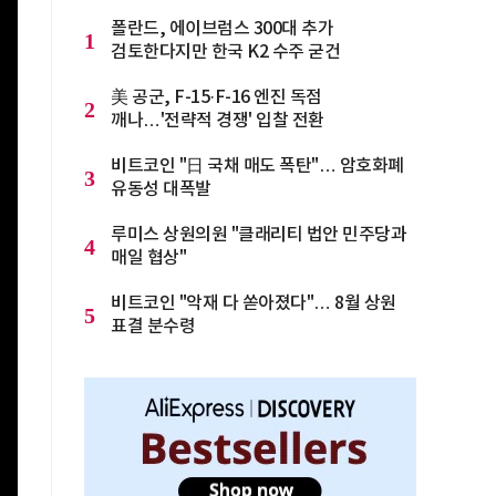
폴란드, 에이브럼스 300대 추가
1
검토한다지만 한국 K2 수주 굳건
美 공군, F-15·F-16 엔진 독점
2
깨나…'전략적 경쟁' 입찰 전환
비트코인 "日 국채 매도 폭탄"… 암호화폐
3
유동성 대폭발
루미스 상원의원 "클래리티 법안 민주당과
4
매일 협상"
비트코인 "악재 다 쏟아졌다"… 8월 상원
5
표결 분수령