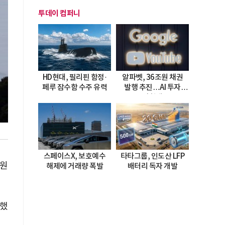
투데이 컴퍼니
HD현대, 필리핀 함정·
알파벳, 36조원 채권
페루 잠수함 수주 유력
발행 추진…AI 투자
시험대
스페이스X, 보호예수
타타그룹, 인도산 LFP
억원
해제에 거래량 폭발
배터리 독자 개발
록했