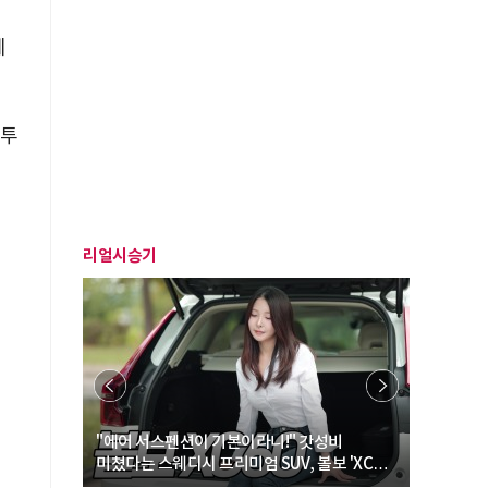
에
 투
리얼시승기
… “여성·
"에어 서스펜션이 기본이라니!" 갓성비
"디자인 대
미쳤다는 스웨디시 프리미엄 SUV, 볼보 'XC60
크로스오버
B5 울트라'