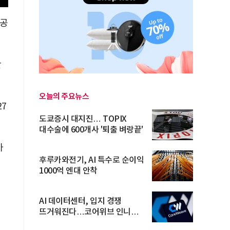
 공
만
오늘의 주요뉴스
7
도쿄증시 대지진… TOPIX
대수술에 600개사 '퇴출 벼랑끝'
가
후루카와전기, AI 특수로 순이익
1000억 엔대 안착
AI 데이터센터, 입지 경쟁
뜨거워진다…코어위브 인니
진출