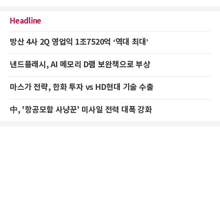
Headline
방산 4사 2Q 영업익 1조7520억 ‘역대 최대’
낸드플래시, AI 메모리 D램 보완책으로 부상
마스가 전략, 한화 투자 vs HD현대 기술 수출
中, '항공모함 사냥꾼' 미사일 전력 대폭 강화