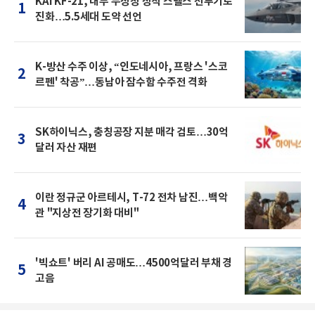
KAI KF-21, 내부 무장창 장착 스텔스 전투기로
1
진화…5.5세대 도약 선언
K-방산 수주 이상, “인도네시아, 프랑스 '스코
2
르펜' 착공”…동남아 잠수함 수주전 격화
SK하이닉스, 충칭공장 지분 매각 검토…30억
3
달러 자산 재편
이란 정규군 아르테시, T-72 전차 남진…백악
4
관 "지상전 장기화 대비"
'빅쇼트' 버리 AI 공매도…4500억달러 부채 경
5
고음