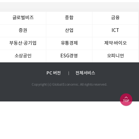
글로벌비즈
종합
금융
증권
산업
ICT
부동산·공기업
유통경제
제약∙바이오
소상공인
ESG경영
오피니언
PC 버전
전체서비스
Copyright (c) Global Economic. All rights reserved.