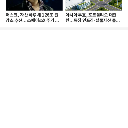
머스크, 자산 하루 새 126조 원
아시아 부호, 포트폴리오 대전
감소 추산… 스페이스X 주가 하
환…독점 인프라·실물자산 몰린
락 때문
다