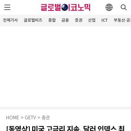
전체기사
글로벌비즈
종합
금융
증권
산업
ICT
부동산·공
HOME
>
GETV
>
증권
[동영상] 미국 고금리 지속, 달러 인덱스 최