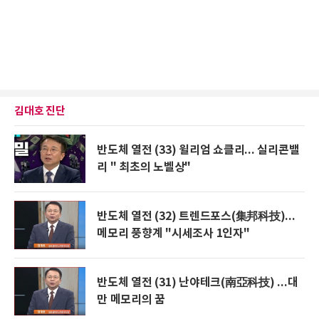
김대호 진단
반도체 열전 (33) 윌리엄 쇼클리... 실리콘밸
리 " 최초의 노벨상"
반도체 열전 (32) 트렌드포스(集邦科技)...
메모리 풍향계 "시세조사 1인자"
반도체 열전 (31) 난야테크(南亞科技) ...대
만 메모리의 꿈