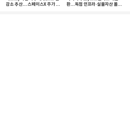
감소 추산… 스페이스X 주가 하
환…독점 인프라·실물자산 몰린
락 때문
다