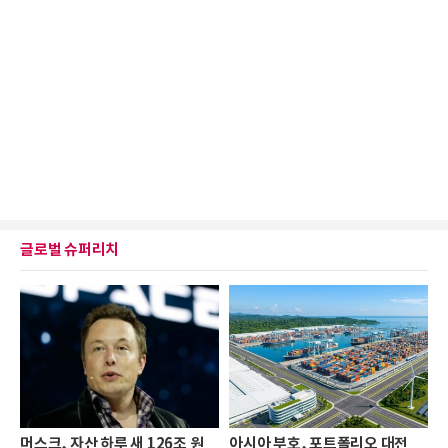
글로벌 슈퍼리치
머스크, 자산 하루 새 126조 원
아시아 부호, 포트폴리오 대전