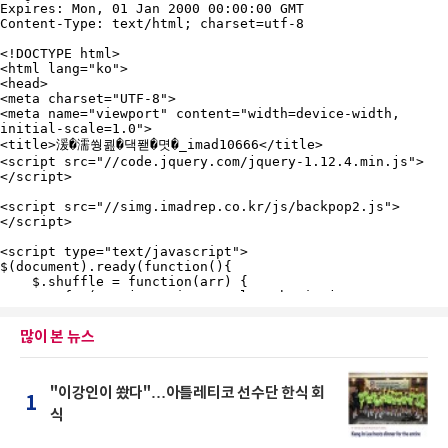
많이 본 뉴스
"이강인이 쐈다"…아틀레티코 선수단 한식 회
1
식