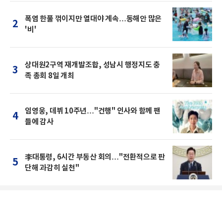
폭염 한풀 꺾이지만 열대야 계속…동해안 많은
2
'비'
상대원2구역 재개발조합, 성남시 행정지도 충
3
족 총회 8일 개최
임영웅, 데뷔 10주년…"건행" 인사와 함께 팬
4
들에 감사
李대통령, 6시간 부동산 회의…"전환적으로 판
5
단해 과감히 실천"