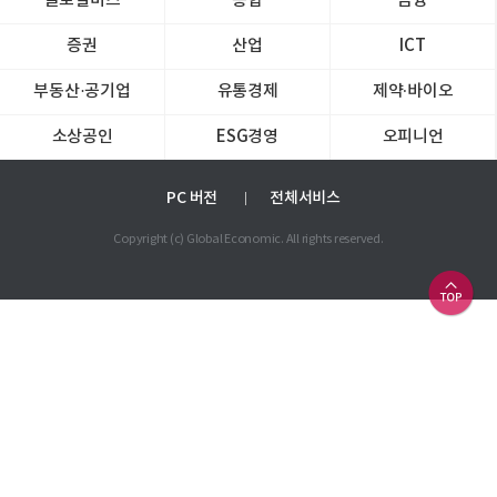
글로벌비즈
종합
금융
증권
산업
ICT
부동산·공기업
유통경제
제약∙바이오
소상공인
ESG경영
오피니언
PC 버전
전체서비스
Copyright (c) Global Economic. All rights reserved.