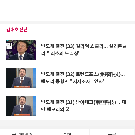
김대호 진단
반도체 열전 (33) 윌리엄 쇼클리... 실리콘밸
리 " 최초의 노벨상"
반도체 열전 (32) 트렌드포스(集邦科技)...
메모리 풍향계 "시세조사 1인자"
반도체 열전 (31) 난야테크(南亞科技) ...대
만 메모리의 꿈