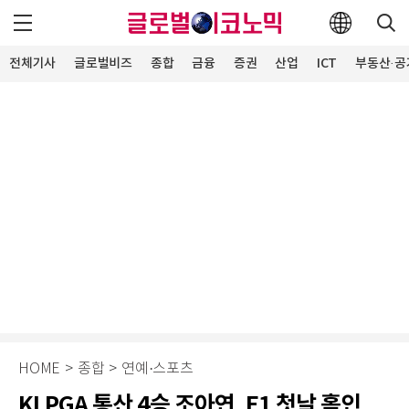
전체기사
글로벌비즈
종합
금융
증권
산업
ICT
부동산·공
HOME
>
종합
>
연예·스포츠
KLPGA 통산 4승 조아연, E1 첫날 홀인