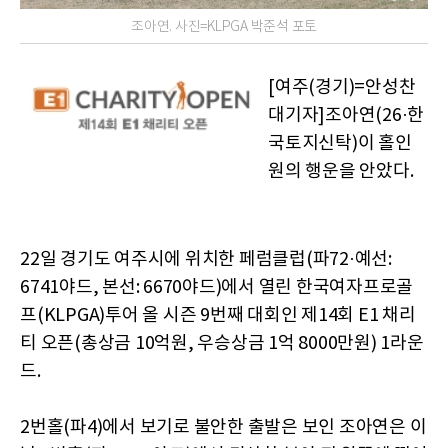
조아연. 사진=KLPGA 박준석 포토
[여주(경기)=안성찬
대기자]조아연(26·한
국토지신탁)이 홀인
원의 행운을 안았다.
22일 경기도 여주시에 위치한 페럼클럽(파72·예선:
6741야드, 본선: 6670야드)에서 열린 한국여자프로골
프(KLPGA)투어 올 시즌 9번째 대회인 제14회 E1 채리
티 오픈(총상금 10억원, 우승상금 1억 8000만원) 1라운
드.
2번홀(파4)에서 보기로 불안한 출발은 보인 조아연은 이