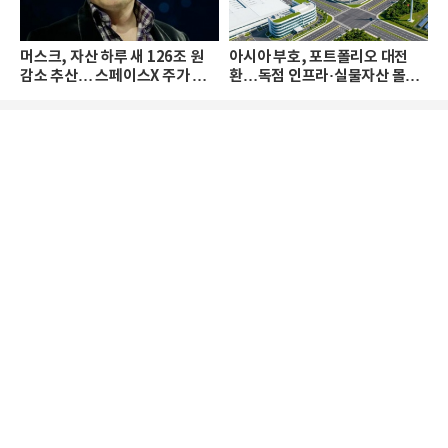
머스크, 자산 하루 새 126조 원
아시아 부호, 포트폴리오 대전
감소 추산… 스페이스X 주가 하
환…독점 인프라·실물자산 몰린
락 때문
다