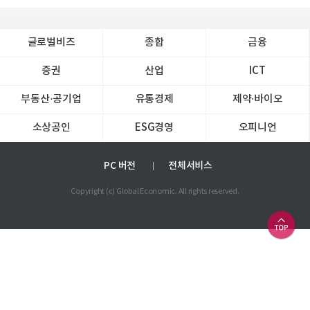
글로벌비즈
종합
금융
증권
산업
ICT
부동산·공기업
유통경제
제약∙바이오
소상공인
ESG경영
오피니언
PC 버전
전체서비스
Copyright (c) Global Economic. All rights reserved.