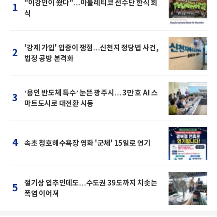
"이강인이 쐈다"…아틀레티코 선수단 한식 회
1
식
'강제 가입' 입증이 쟁점…신천지 정당법 사건,
2
법정 공방 본격화
‘용인 반도체 특수’ 눈뜬 광주시… 3만 호 AI 스
3
마트도시로 대전환 시동
4
속초 청호해수욕장 영화 '군체' 15일로 연기
절기상 입추인데도…수도권 39도까지 치솟는
5
폭염 이어져