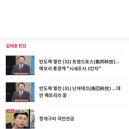
김대호 진단
반도체 열전 (32) 트렌드포스(集邦科技)...
메모리 풍향계 "시세조사 1인자"
반도체 열전 (31) 난야테크(南亞科技) ...대
만 메모리의 꿈
청개구리 국민연금