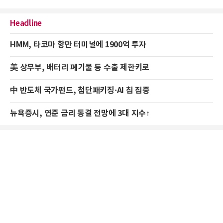
Headline
HMM, 타코마 항만 터미널에 1900억 투자
美 상무부, 배터리 폐기물 등 수출 제한키로
中 반도체 국가펀드, 첨단패키징·AI 칩 집중
뉴욕증시, 연준 금리 동결 전망에 3대 지수↑