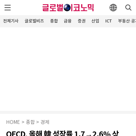
전체기사
글로벌비즈
종합
금융
증권
산업
ICT
부동산·공
HOME
>
종합
>
경제
OECD, 올해 韓 성장률 1.7→2.6% 상