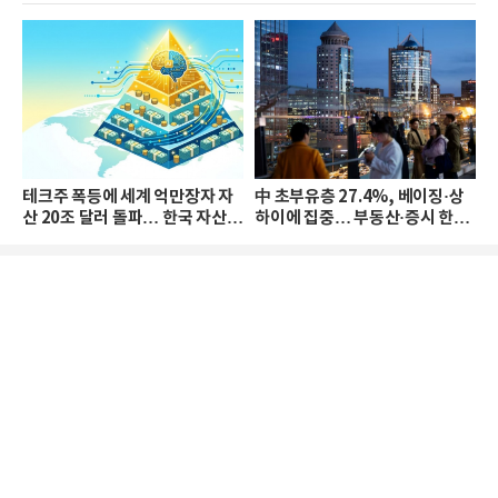
테크주 폭등에 세계 억만장자 자
中 초부유층 27.4%, 베이징·상
산 20조 달러 돌파… 한국 자산
하이에 집중… 부동산·증시 한파
격차 확대
로 자산은 소폭 감소