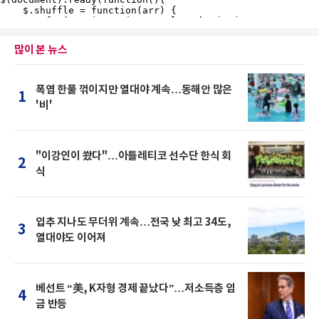
많이 본 뉴스
폭염 한풀 꺾이지만 열대야 계속…동해안 많은
1
'비'
"이강인이 쐈다"…아틀레티코 선수단 한식 회
2
식
입추 지나도 무더위 계속…전국 낮 최고 34도,
3
열대야도 이어져
베선트 “美, K자형 경제 끝났다”…저소득층 임
4
금 반등