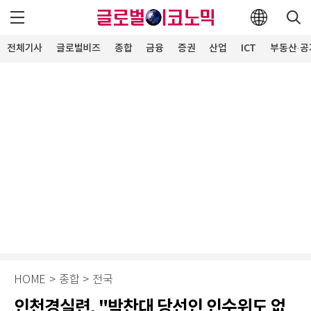
전체기사
글로벌비즈
종합
금융
증권
산업
ICT
부동산·공
HOME
>
종합
>
전국
인천경실련, "박찬대 당선인 인수위도 없