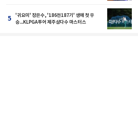
'귀요미' 장은수, '186전187기' 생애 첫 우
5
승...KLPGA투어 제주삼다수 마스터스