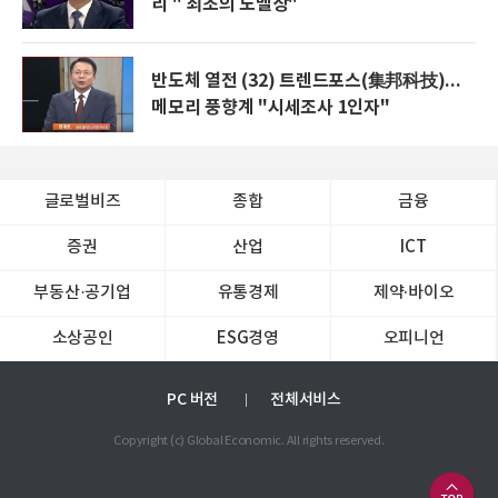
리 " 최초의 노벨상"
반도체 열전 (32) 트렌드포스(集邦科技)...
메모리 풍향계 "시세조사 1인자"
글로벌비즈
종합
금융
증권
산업
ICT
부동산·공기업
유통경제
제약∙바이오
소상공인
ESG경영
오피니언
PC 버전
전체서비스
Copyright (c) Global Economic. All rights reserved.