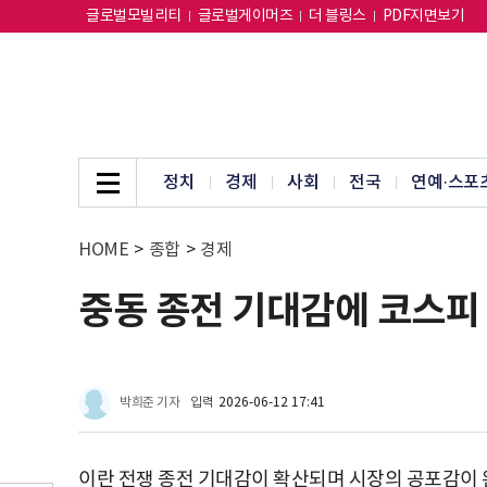
글로벌모빌리티
글로벌게이머즈
더 블링스
PDF지면보기
정치
경제
사회
전국
연예·스포
HOME
>
종합
>
경제
중동 종전 기대감에 코스피 4
박희준 기자
입력
2026-06-12 17:41
이란 전쟁 종전 기대감이 확산되며 시장의 공포감이 