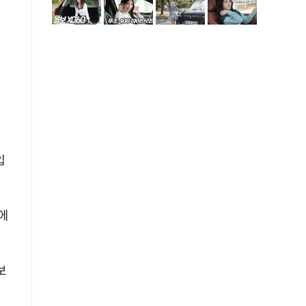
입
 에
보