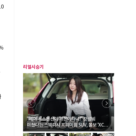
10
%
리얼시승기
종
빠
… “여성·
"에어 서스펜션이 기본이라니!" 갓성비
"디자인 대
미쳤다는 스웨디시 프리미엄 SUV, 볼보 'XC60
크로스오버
B5 울트라'