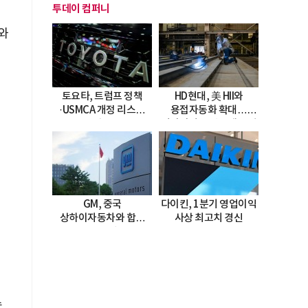
투데이 컴퍼니
와
토요타, 트럼프 정책
HD현대, 美 HII와
·USMCA 개정 리스크
용접자동화 확대…
직면
미시시피 조선소에 전격
도입
GM, 중국
다이킨, 1분기 영업이익
상하이자동차와 합작
사상 최고치 경신
20년 연장…
2047년까지 파트너십
지속
수