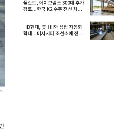
폴란드, 에이브럼스 300대 추가
검토…한국 K2 수주 전선 차질
우...
HD현대, 美 HII와 용접 자동화
확대…미시시피 조선소에 전격
도...
진
포인