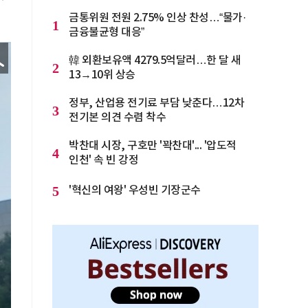
금통위원 전원 2.75% 인상 찬성…“물가·
1
금융불균형 대응”
韓 외환보유액 4279.5억달러…한 달 새
2
13→10위 상승
정부, 산업용 전기료 부담 낮춘다…12차
3
전기본 의견 수렴 착수
박찬대 시장, 구호만 '꽉찬대'... '압도적
4
인천' 속 빈 강정
5
'혁신의 여왕' 우성빈 기장군수