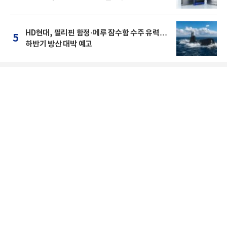
HD현대, 필리핀 함정·페루 잠수함 수주 유력…
5
하반기 방산 대박 예고