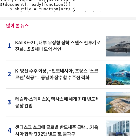
많이 본 뉴스
KAI KF-21, 내부 무장창 장착 스텔스 전투기로
1
진화…5.5세대 도약 선언
K-방산 수주 이상, “인도네시아, 프랑스 '스코
2
르펜' 착공”…동남아 잠수함 수주전 격화
테슬라·스페이스X, 텍사스에 세계 최대 반도체
3
공장 건립
샌디스크 쇼크에 글로벌 반도체주 급락…키옥
4
시아 합작 '332단 낸드'로 돌파구