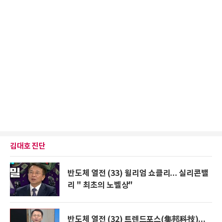
김대호 진단
반도체 열전 (33) 윌리엄 쇼클리... 실리콘밸
리 " 최초의 노벨상"
반도체 열전 (32) 트렌드포스(集邦科技)...