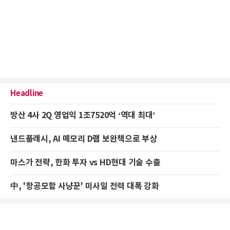
Headline
방산 4사 2Q 영업익 1조7520억 ‘역대 최대’
낸드플래시, AI 메모리 D램 보완책으로 부상
마스가 전략, 한화 투자 vs HD현대 기술 수출
中, '항공모함 사냥꾼' 미사일 전력 대폭 강화