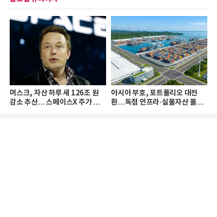
머스크, 자산 하루 새 126조 원
아시아 부호, 포트폴리오 대전
감소 추산… 스페이스X 주가 하
환…독점 인프라·실물자산 몰린
락 때문
다