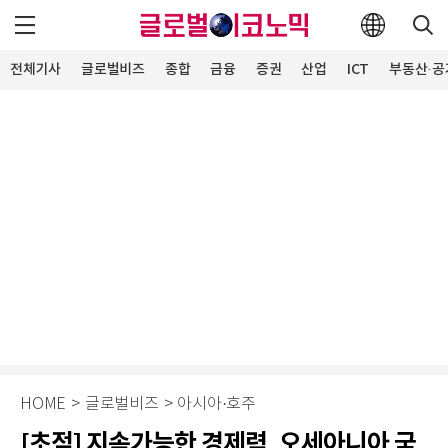
전체기사
글로벌비즈
종합
금융
증권
산업
ICT
부동산·공
HOME
>
글로벌비즈
>
아시아·호주
[초점] 지속가능한 경제력, 오세아니아 국