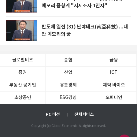
메모리 풍향계 "시세조사 1인자"
반도체 열전 (31) 난야테크(南亞科技) ...대
만 메모리의 꿈
글로벌비즈
종합
금융
증권
산업
ICT
부동산·공기업
유통경제
제약∙바이오
소상공인
ESG경영
오피니언
PC 버전
전체서비스
Copyright (c) Global Economic. All rights reserved.