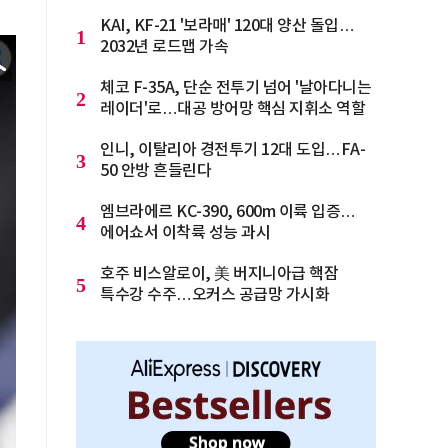
KAI, KF-21 '보라매' 120대 양산 돌입…
1
2032년 로드맵 가속
체코 F-35A, 단순 전투기 넘어 '날아다니는
2
레이더'로…대공 방어망 핵심 지휘소 역할
인니, 이탈리아 경전투기 12대 도입…FA-
3
50 안방 흔들린다
엠브라에르 KC-390, 600m 이륙 입증…
4
에어쇼서 이착륙 성능 과시
호주 비스알로이, 美 버지니아급 핵잠
5
특수강 수주…오커스 공급망 가시화