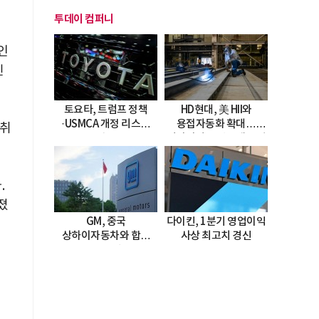
투데이 컴퍼니
인
민
토요타, 트럼프 정책
HD현대, 美 HII와
·USMCA 개정 리스크
용접자동화 확대…
 취
직면
미시시피 조선소에 전격
도입
.
졌
GM, 중국
다이킨, 1분기 영업이익
상하이자동차와 합작
사상 최고치 경신
20년 연장…
2047년까지 파트너십
지속