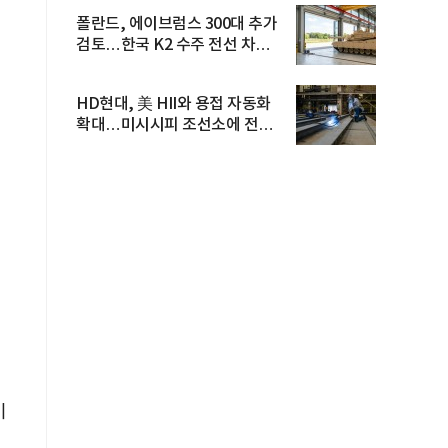
폴란드, 에이브럼스 300대 추가
검토…한국 K2 수주 전선 차질
우...
HD현대, 美 HII와 용접 자동화
확대…미시시피 조선소에 전격
도...
비