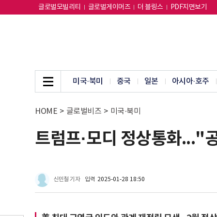
글로벌모빌리티
글로벌게이머즈
더 블링스
PDF지면보기
미국·북미
중국
일본
아시아·호주
HOME
>
글로벌비즈
>
미국·북미
트럼프·모디 정상통화..."
신민철 기자
입력
2025-01-28 18:50