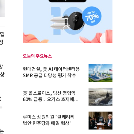
보협
정
오늘의 주요뉴스
방
현대건설, 美 AI 데이터센터용
정상
SMR 공급 타당성 평가 착수
英 롤스로이스, 방산 영업익
용
60% 급증…오커스 호재에
수주잔고 ...
는
루미스 상원의원 "클래리티
법안 민주당과 매일 협상"
는