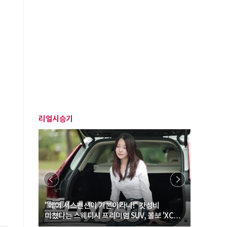
리얼시승기
… “여성·
"에어 서스펜션이 기본이라니!" 갓성비
"디자인 대
미쳤다는 스웨디시 프리미엄 SUV, 볼보 'XC60
크로스오버
B5 울트라'