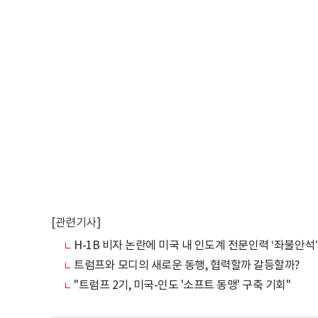
[관련기사]
H-1B 비자 논란에 미국 내 인도계 전문인력 ‘좌불안석’
트럼프와 모디의 새로운 동행, 협력할까 갈등할까?
"트럼프 2기, 미국-인도 '소프트 동맹' 구축 기회"