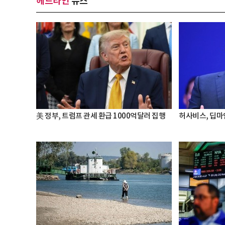
헤드라인
뉴스
美 정부, 트럼프 관세 환급 1000억달러 집행
허사비스, 딥마인