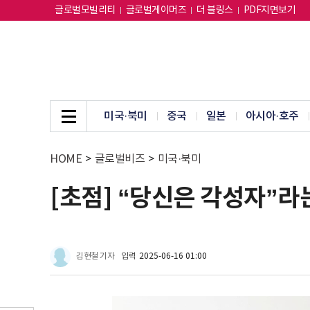
글로벌모빌리티
글로벌게이머즈
더 블링스
PDF지면보기
미국·북미
중국
일본
아시아·호주
HOME
>
글로벌비즈
>
미국·북미
[초점] “당신은 각성자”라
김현철 기자
입력
2025-06-16 01:00