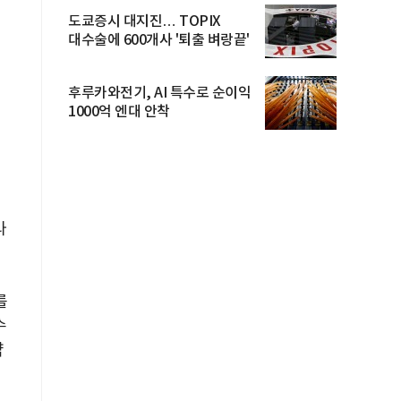
도쿄증시 대지진… TOPIX
대수술에 600개사 '퇴출 벼랑끝'
후루카와전기, AI 특수로 순이익
1000억 엔대 안착
라
를
수
약