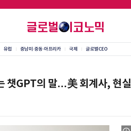
유럽
중남미·중동·아프리카
국제
글로벌CEO
는 챗GPT의 말…美 회계사, 현