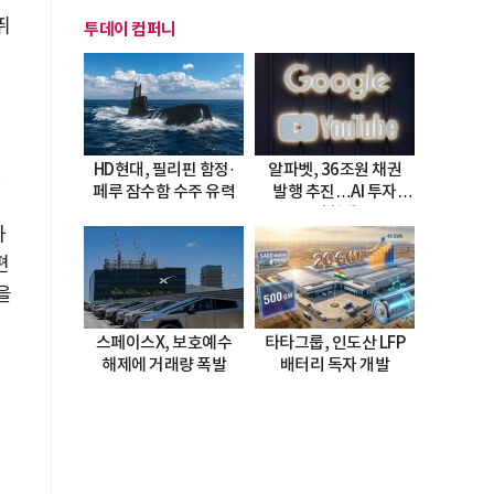
뛰
투데이 컴퍼니
HD현대, 필리핀 함정·
알파벳, 36조원 채권
페루 잠수함 수주 유력
발행 추진…AI 투자
시험대
와
편
을
스페이스X, 보호예수
타타그룹, 인도산 LFP
해제에 거래량 폭발
배터리 독자 개발