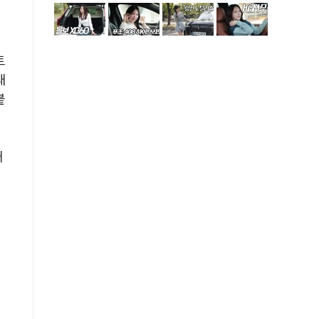
토
대
붙
대