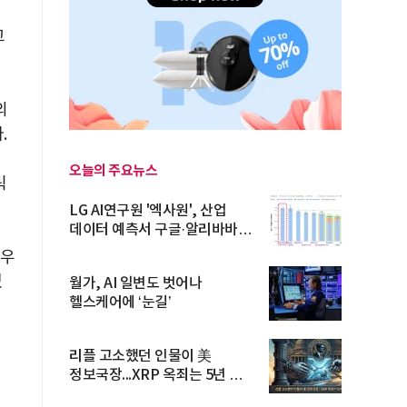
고
의
.
오늘의 주요뉴스
릭
LG AI연구원 '엑사원', 산업
데이터 예측서 구글·알리바바
제쳐
깨우
있
월가, AI 일변도 벗어나
헬스케어에 ‘눈길’
리플 고소했던 인물이 美
정보국장...XRP 옥죄는 5년 법적
공방 ...