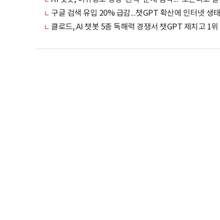
구글 검색 유입 20% 급감...챗GPT 확산에 인터넷 생
클로드, AI 챗봇 5종 독해력 경쟁서 챗GPT 제치고 1위