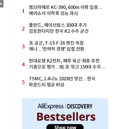
엠브라에르 KC-390, 600m 이륙 입증…
1
에어쇼서 이착륙 성능 과시
폴란드, 에이브럼스 300대 추가
2
검토한다지만 한국 K2 수주 굳건
美 공군, F-15·F-16 엔진 독점
3
깨나…'전략적 경쟁' 입찰 전환
현대로템 K2전차, 페루 육군 최종 추천
4
기종으로 평가…獨·美 꺾고 150대 수주
청신호
TSMC, 1.4나노 2028년 양산…한국
5
파운드리 협공 비상