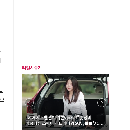
T
기
리얼시승기
고
특
동으
… “여성·
"에어 서스펜션이 기본이라니!" 갓성비
"디자인 대
미쳤다는 스웨디시 프리미엄 SUV, 볼보 'XC60
크로스오버
B5 울트라'