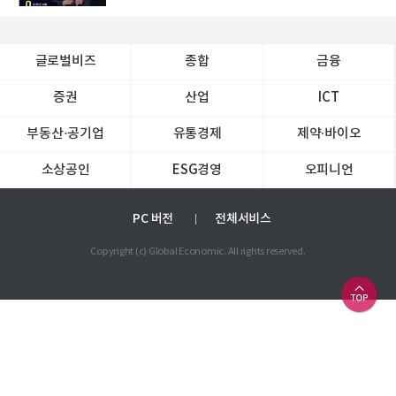
글로벌비즈
종합
금융
증권
산업
ICT
부동산·공기업
유통경제
제약∙바이오
소상공인
ESG경영
오피니언
PC 버전
전체서비스
Copyright (c) Global Economic. All rights reserved.