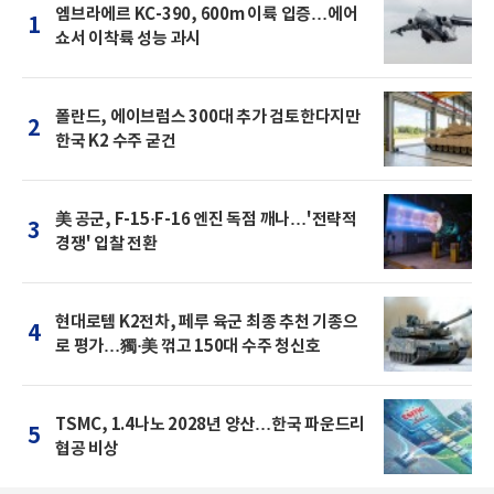
엠브라에르 KC-390, 600m 이륙 입증…에어
1
쇼서 이착륙 성능 과시
폴란드, 에이브럼스 300대 추가 검토한다지만
2
한국 K2 수주 굳건
美 공군, F-15·F-16 엔진 독점 깨나…'전략적
3
경쟁' 입찰 전환
현대로템 K2전차, 페루 육군 최종 추천 기종으
4
로 평가…獨·美 꺾고 150대 수주 청신호
TSMC, 1.4나노 2028년 양산…한국 파운드리
5
협공 비상