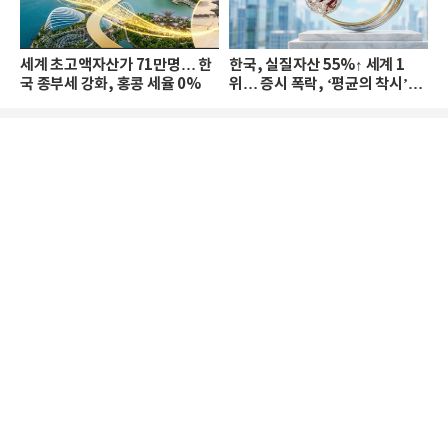
세계 초고액자산가 71만명… 한
한국, 실질자산 55%↑ 세계 1
국 종부세 강화, 홍콩 세율 0%
위… 증시 폭락, ‘평균의 착시’와
부의 유동성 위기