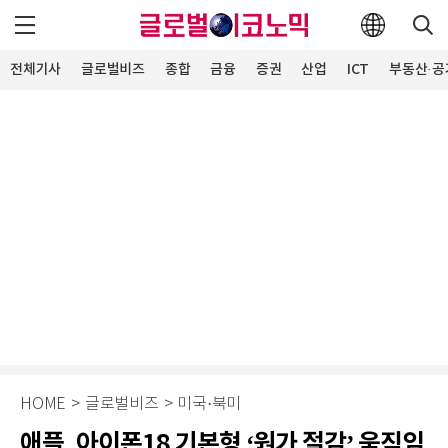
전체기사
글로벌비즈
종합
금융
증권
산업
ICT
부동산·공
HOME
>
글로벌비즈
>
미국·북미
애플, 아이폰18 기본형 ‘원가 절감’ 움직임