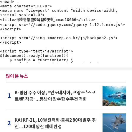
많이 본 뉴스
K-방산 수주 이상, “인도네시아, 프랑스 '스코
1
르펜' 착공”…동남아 잠수함 수주전 격화
KAI KF-21, 10월 전력화·블록2 80대 발주 추
2
진…120대 양산 체제 완성