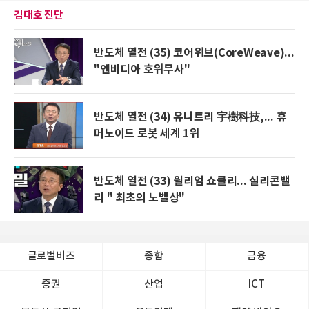
김대호 진단
반도체 열전 (35) 코어위브(CoreWeave)...
"엔비디아 호위무사"
반도체 열전 (34) 유니트리 宇樹科技,... 휴
머노이드 로봇 세계 1위
반도체 열전 (33) 윌리엄 쇼클리... 실리콘밸
리 " 최초의 노벨상"
글로벌비즈
종합
금융
증권
산업
ICT