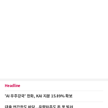
Headline
'AI 우주강국' 한화, KAI 지분 15.89% 확보
대출 연간한도 바닥...우량차주도 돈 못 빌려