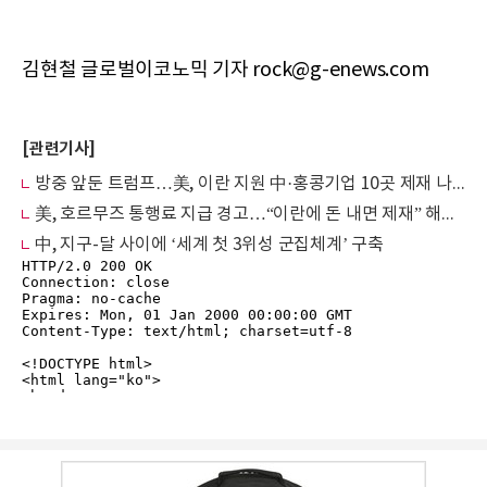
김현철 글로벌이코노믹 기자 rock@g-enews.com
[관련기사]
방중 앞둔 트럼프…美, 이란 지원 中·홍콩기업 10곳 제재 나서
美, 호르무즈 통행료 지급 경고…“이란에 돈 내면 제재” 해운업계 딜레마
中, 지구-달 사이에 ‘세계 첫 3위성 군집체계’ 구축