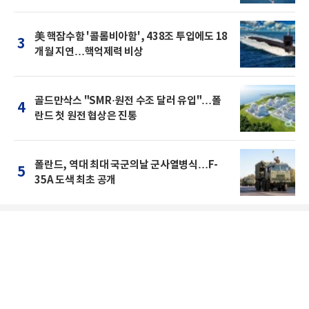
美 핵잠수함 '콜롬비아함', 438조 투입에도 18
3
개월 지연…핵억제력 비상
골드만삭스 "SMR·원전 수조 달러 유입"…폴
4
란드 첫 원전 협상은 진통
폴란드, 역대 최대 국군의날 군사열병식…F-
5
35A 도색 최초 공개