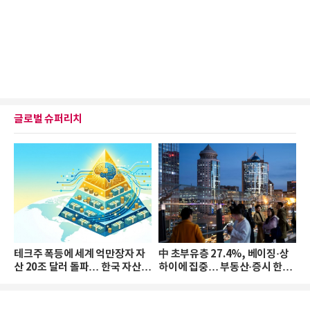
글로벌 슈퍼리치
테크주 폭등에 세계 억만장자 자
中 초부유층 27.4%, 베이징·상
산 20조 달러 돌파… 한국 자산
하이에 집중… 부동산·증시 한파
격차 확대
로 자산은 소폭 감소