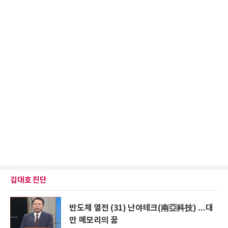
김대호 진단
반도체 열전 (31) 난야테크(南亞科技) ...대
만 메모리의 꿈