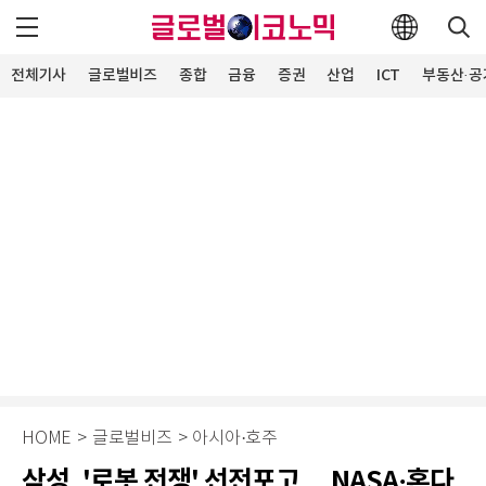
전체기사
글로벌비즈
종합
금융
증권
산업
ICT
부동산·공
HOME
>
글로벌비즈
>
아시아·호주
삼성, '로봇 전쟁' 선전포고… NASA·혼다