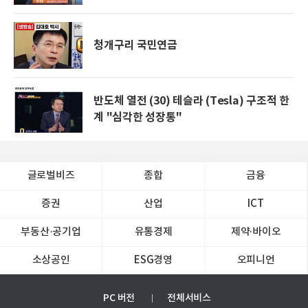
청개구리 국민연금
반도체 열전 (30) 테슬라 (Tesla) 구조적 한
계 "심각한 성장통"
글로벌비즈
종합
금융
증권
산업
ICT
부동산·공기업
유통경제
제약∙바이오
소상공인
ESG경영
오피니언
PC 버전
전체서비스