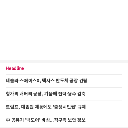
Headline
테슬라·스페이스X, 텍사스 반도체 공장 건립
헝가리 배터리 공장, 가뭄에 전력·용수 감축
트럼프, 대법원 제동에도 '출생시민권' 규제
中 공유기 '백도어' 비상...직구족 보안 경보