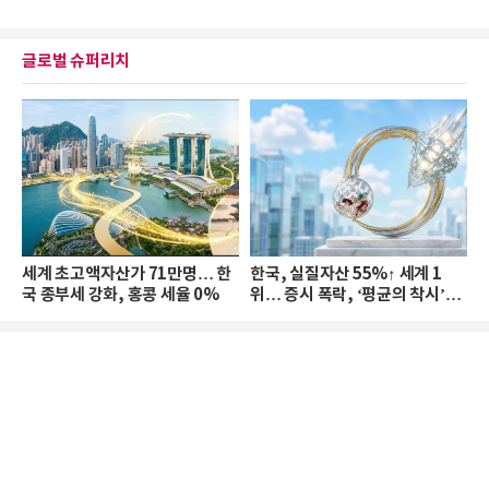
글로벌 슈퍼리치
세계 초고액자산가 71만명… 한
한국, 실질자산 55%↑ 세계 1
국 종부세 강화, 홍콩 세율 0%
위… 증시 폭락, ‘평균의 착시’와
부의 유동성 위기