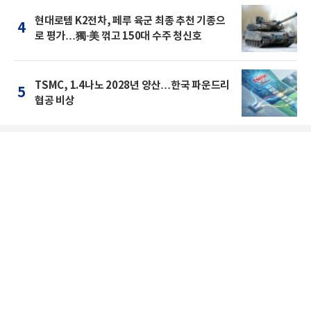
현대로템 K2전차, 페루 육군 최종 추천 기종으
4
로 평가…獨·美 꺾고 150대 수주 청신호
TSMC, 1.4나노 2028년 양산…한국 파운드리
5
협공 비상