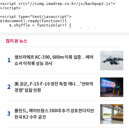
많이 본 뉴스
엠브라에르 KC-390, 600m 이륙 입증…에어
1
쇼서 이착륙 성능 과시
美 공군, F-15·F-16 엔진 독점 깨나…'전략적
2
경쟁' 입찰 전환
폴란드, 에이브럼스 300대 추가 검토한다지만
3
한국 K2 수주 굳건