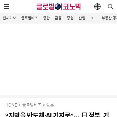
전체기사
글로벌비즈
종합
금융
증권
산업
ICT
부동산·공
HOME
>
글로벌비즈
>
일본
“지방을 반도체·AI 기지로”... 日 정부, 거