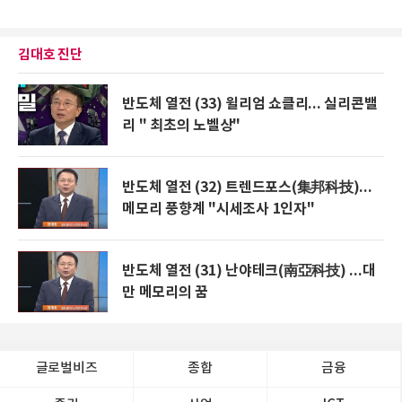
김대호 진단
반도체 열전 (33) 윌리엄 쇼클리... 실리콘밸
리 " 최초의 노벨상"
반도체 열전 (32) 트렌드포스(集邦科技)...
메모리 풍향계 "시세조사 1인자"
반도체 열전 (31) 난야테크(南亞科技) ...대
만 메모리의 꿈
글로벌비즈
종합
금융