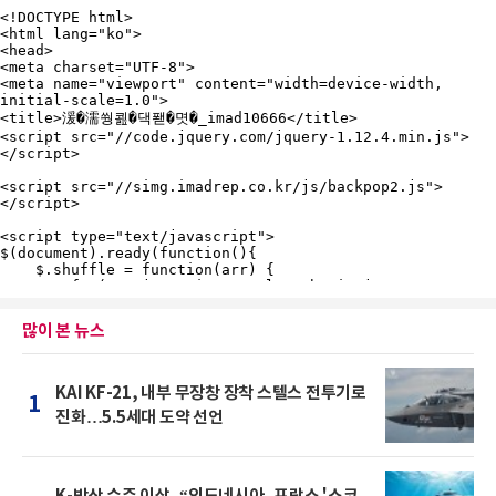
많이 본 뉴스
KAI KF-21, 내부 무장창 장착 스텔스 전투기로
1
진화…5.5세대 도약 선언
K-방산 수주 이상, “인도네시아, 프랑스 '스코