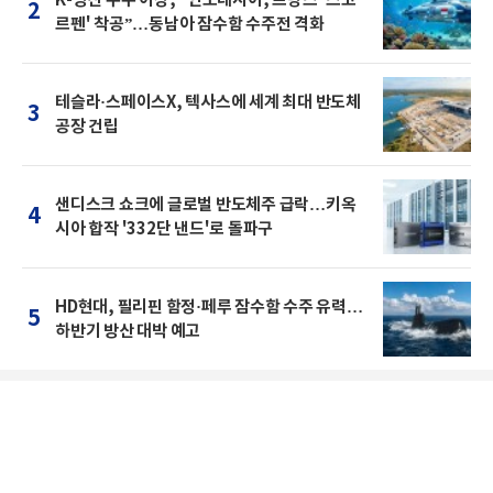
2
르펜' 착공”…동남아 잠수함 수주전 격화
테슬라·스페이스X, 텍사스에 세계 최대 반도체
3
공장 건립
샌디스크 쇼크에 글로벌 반도체주 급락…키옥
4
시아 합작 '332단 낸드'로 돌파구
HD현대, 필리핀 함정·페루 잠수함 수주 유력…
5
하반기 방산 대박 예고