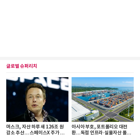
글로벌 슈퍼리치
머스크, 자산 하루 새 126조 원
아시아 부호, 포트폴리오 대전
감소 추산… 스페이스X 주가 하
환…독점 인프라·실물자산 몰린
락 때문
다