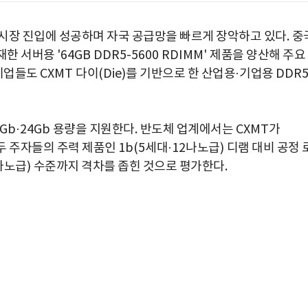
시장 진입에 성공하며 자국 공급망을 빠르게 장악하고 있다
.
중
재한 서버용
'64GB DDR5-5600 RDIMM'
제품을 양산해 주요
 기업들도
CXMT
다이
(Die)
를 기반으로 한 산업용
·
기업용
DDR
6Gb·24Gb
용량을 지원한다
.
반도체 업계에서는
CXMT
가
두 주자들의 주력 제품인
1b(5
세대
·12
나노급
)
디램 대비 공정 
나노급
)
수준까지 격차를 좁힌 것으로 평가한다
.