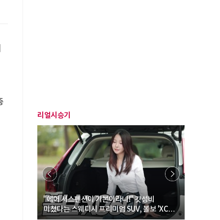
체
총
리얼시승기
… “여성·
"에어 서스펜션이 기본이라니!" 갓성비
"디자인 대
미쳤다는 스웨디시 프리미엄 SUV, 볼보 'XC60
크로스오버
B5 울트라'