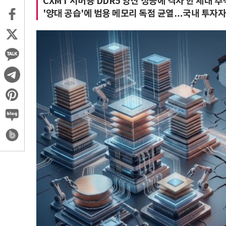
CXMT 서버용 DDR5 양산 성공에 격차 한 세대 추
'양대 공습'에 범용 메모리 독점 균열…국내 투자자