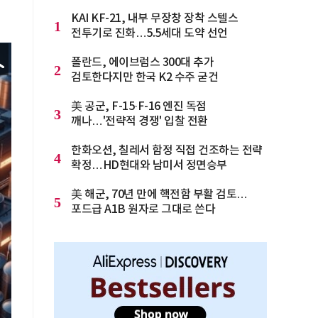
KAI KF-21, 내부 무장창 장착 스텔스
1
전투기로 진화…5.5세대 도약 선언
폴란드, 에이브럼스 300대 추가
2
검토한다지만 한국 K2 수주 굳건
美 공군, F-15·F-16 엔진 독점
3
깨나…'전략적 경쟁' 입찰 전환
한화오션, 칠레서 함정 직접 건조하는 전략
4
확정…HD현대와 남미서 정면승부
美 해군, 70년 만에 핵전함 부활 검토…
5
포드급 A1B 원자로 그대로 쓴다