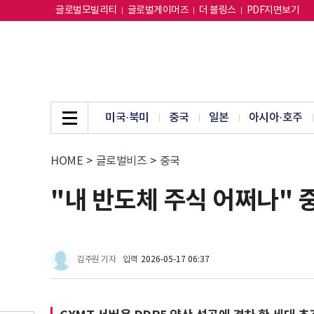
글로벌모빌리티
글로벌게이머즈
더 블링스
PDF지면보기
미국·북미
중국
일본
아시아·호주
HOME
>
글로벌비즈
>
중국
"내 반도체 주식 어쩌나" 
김주원 기자
입력
2026-05-17 06:37