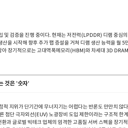
입 및 검증을 진행 중이다
.
현재는 저전력
(LPDDR)
디램 중심의
생산을 시작해 향후 추가 팹 증설을 거쳐 디램 생산 능력을 월
5
 삼아 장기적으로는 고대역폭메모리
(HBM)
와 차세대
3D DRA
는 것은
숫자
'
'
독점적 지위가 단기간에 무너지기는 어렵다는 반론도 만만치 않
따른 첨단 극자외선
(EUV)
노광장비 도입 제한이라는 구조적 한
전환과 글로벌 빅테크 업체의 엄격한 고품질 서버 스펙을 장기