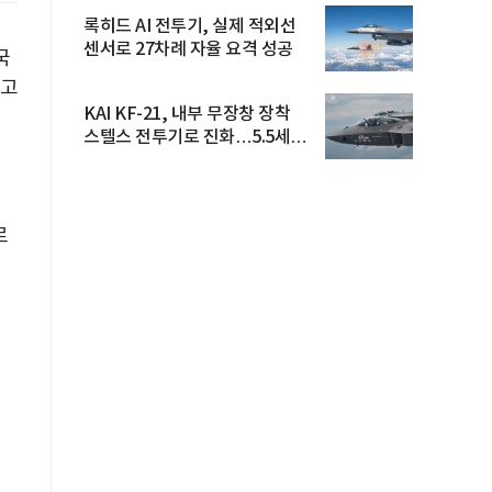
록히드 AI 전투기, 실제 적외선
센서로 27차례 자율 요격 성공
국
 고
KAI KF-21, 내부 무장창 장착
5
스텔스 전투기로 진화…5.5세대
도...
로