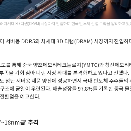
와 차세대 3D 디램(DRAM) 시장까지 진입하며 한국 반도체 산업 수익을 압박하고 있
넘어 서버용
DDR5
와 차세대
3D
디램
(DRAM)
시장까지 진입하
보도를 통해 중국 양쯔메모리테크놀로지
(YMTC)
와 창신메모리
 부족을 기회 삼아 디램 시장 확대를 본격화하고 있다고 전했다
.
도 첨단 서버용 제품 양산에 성공하면서 국내 반도체 주주들의 
 구조에 균열이 우련된다
.
매출성장률
97.8%
를 기록한 중국 물
 전환점을 예고한다
.
급
추격
7~18nm
'