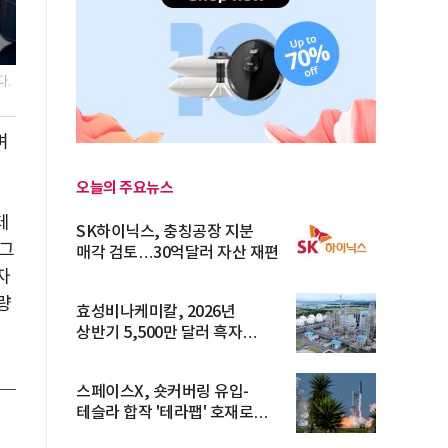
다.
며
오늘의 주요뉴스
테
SK하이닉스, 충칭공장 지분
그
매각 검토…30억달러 자산 재편
자
량
효성비나케미칼, 2026년
상반기 5,500만 달러 흑자
전환… 4대 체...
스페이스X, 숏커버링 유입-
테슬라 합작 '테라팹' 호재로
15.83% ...