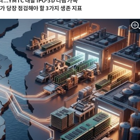
격…YMTC 내달 IPO·3D 디램 가속
가 당장 점검해야 할 3가지 생존 지표