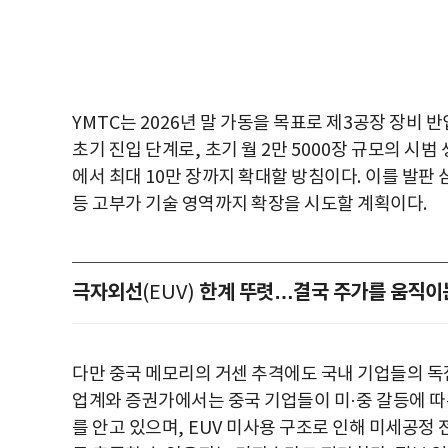
YMTC
는
2026
년 말 가동을 목표로 제
3
공장 장비 반
초기 진입 단계로
,
초기 월
2
만
5000
장 규모의 시범 
에서 최대
10
만 장까지 확대할 방침이다
.
이를 발판
등 고부가 기술 영역까지 확장을 시도할 계획이다
.
극자외선
한계 뚜렷…결국 주가를 움직이
(EUV)
다만 중국 메모리의 거센 추격에도 국내 기업들의 
업계와 증권가에서는 중국 기업들이 미
·
중 갈등에 
를 안고 있으며
, EUV
미사용 구조로 인해 미세공정 