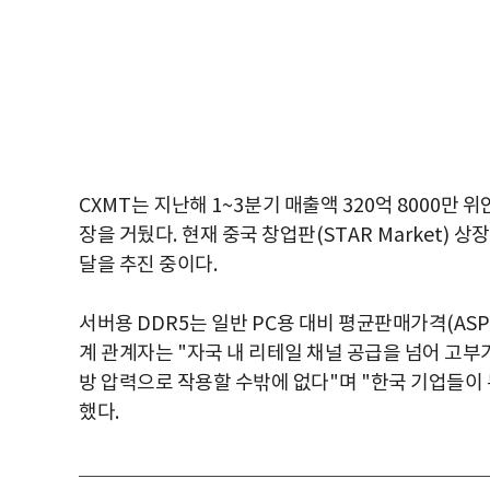
CXMT
는 지난해
1~3
분기 매출액
320
억
8000
만 위
장을 거뒀다
.
현재 중국 창업판
(STAR Market)
상장
달을 추진 중이다
.
서버용
DDR5
는 일반
PC
용 대비 평균판매가격
(ASP
계 관계자는
"
자국 내 리테일 채널 공급을 넘어 고부
방 압력으로 작용할 수밖에 없다
"
며
"
한국 기업들이 
했다
.