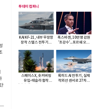
투데이 컴퍼니
KAI KF-21, 내부 무장창
폭스바겐, 10만명 감원
장착 스텔스 전투기로
'초강수'...포르쉐 오너
성
진화…5.5세대 도약
직접 경고
조
선언
업
스페이스X, 숏커버링
록히드 AI 전투기, 실제
하
유입-테슬라 합작
적외선 센서로 27차례
진단
'테라팹' 호재로 15.83%
자율 요격 성공
급등