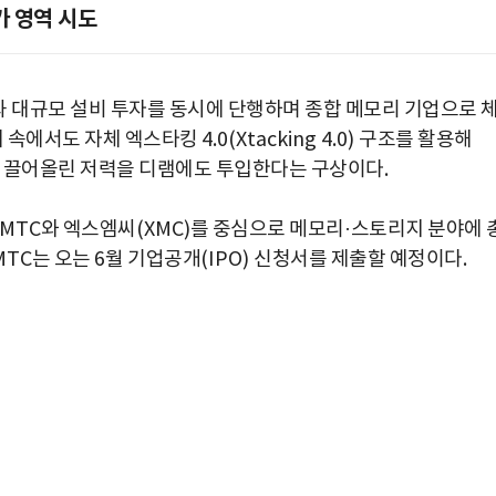
가 영역 시도
과 대규모 설비 투자를 동시에 단행하며 종합 메모리 기업으로 
제 속에서도 자체 엑스타킹
4.0(Xtacking 4.0)
구조를 활용해
로 끌어올린 저력을 디램에도 투입한다는 구상이다
.
YMTC
와 엑스엠씨
(XMC)
를 중심으로 메모리
·
스토리지 분야에 
YMTC
는 오는
6
월 기업공개
(IPO)
신청서를 제출할 예정이다
.
박지수 아나운서가 타본 ‘전설의 무쏘’
초보자도 반할 반전 매력”