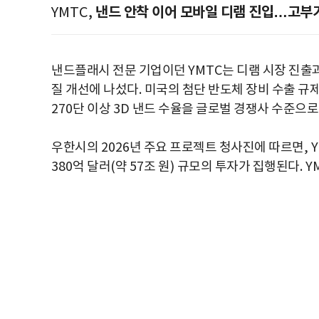
낸드 안착 이어 모바일 디램 진입…고부
YMTC,
낸드플래시 전문 기업이던
YMTC
는 디램 시장 진출
질 개선에 나섰다
.
미국의 첨단 반도체 장비 수출 규
270
단 이상
3D
낸드 수율을 글로벌 경쟁사 수준으
우한시의
2026
년 주요 프로젝트 청사진에 따르면
, 
380
억 달러
(
약
57
조 원
)
규모의 투자가 집행된다
. 