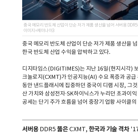
중국 메모리 반도체 산업이 단순 저가 제품 생산을 넘어 서버용 DDR5
이미지=제미나이3
중국 메모리 반도체 산업이 단순 저가 제품 생산을 
한국 반도체 산업 수익을 압박하고 있다
.
디지타임스
(DIGITIMES)
는 지난
16
일
(
현지시각
)
크놀로지
(CXMT)
가 인공지능
(AI)
수요 폭증과 공급
동안 낸드플래시에 집중하던 중국이 디램 시장
,
그것
산 가치와 삼성전자
·SK
하이닉스가 누리던 초과이익
공세는 단기 주가 흐름을 넘어 중장기 업황 사이클의
서버용
뚫은
한국과 기술 격차
DDR5
CXMT,
'1