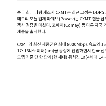
중국 최대 디램 제조사
CXMT
는 최근 고성능
DDR5
메모리 모듈 업체 파웨브
(Powev)
는
CXMT
칩을 탑
객사 검증을 마쳤다
.
코메이
(Comay)
등 다른 자국
제품을 출시했다
.
CXMT
의 최신 제품군은 최대
8000Mbps
속도와
1
17~18
나노미터
(nm)
급 공정에 진입하면서 한국 선
드맵 기준 단 한 단계
(
한 세대
)
뒤처진
1a(4
세대
·14