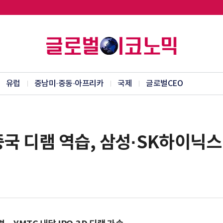
유럽
중남미·중동·아프리카
국제
글로벌CEO
중국 디램 역습, 삼성·SK하이닉