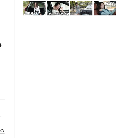
만
M
다
.
계
적으