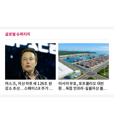
글로벌 슈퍼리치
머스크, 자산 하루 새 126조 원
아시아 부호, 포트폴리오 대전
감소 추산… 스페이스X 주가 하
환…독점 인프라·실물자산 몰린
락 때문
다