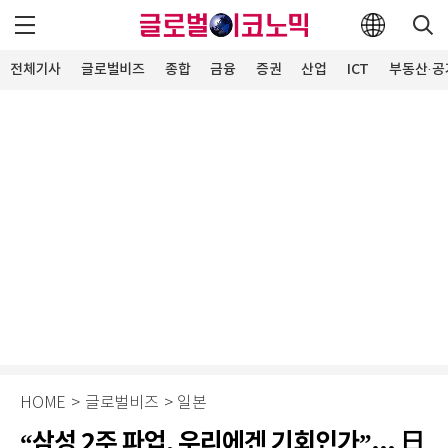
전체기사
글로벌비즈
종합
금융
증권
산업
ICT
부동산·공
HOME
>
글로벌비즈
>
일본
“삼성 2주 파업, 우리에겐 기회인가”... 日