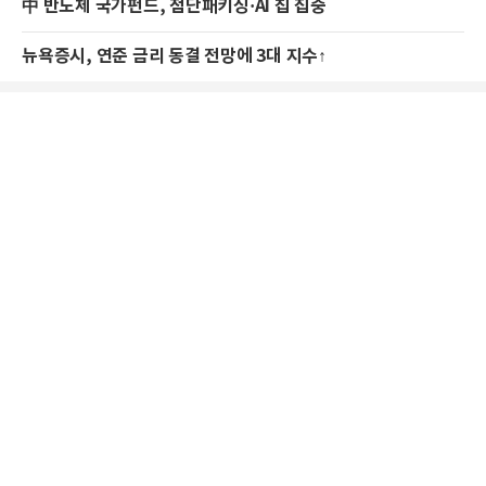
中 반도체 국가펀드, 첨단패키징·AI 칩 집중
뉴욕증시, 연준 금리 동결 전망에 3대 지수↑