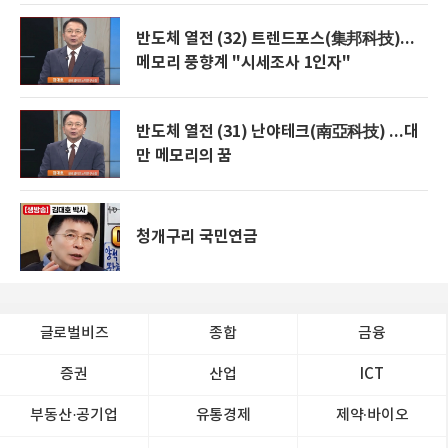
반도체 열전 (32) 트렌드포스(集邦科技)...
메모리 풍향계 "시세조사 1인자"
반도체 열전 (31) 난야테크(南亞科技) ...대
만 메모리의 꿈
청개구리 국민연금
글로벌비즈
종합
금융
증권
산업
ICT
부동산·공기업
유통경제
제약∙바이오