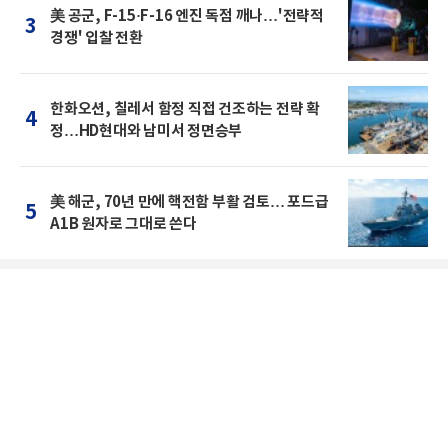
美 공군, F-15·F-16 엔진 독점 깨나…'전략적
3
경쟁' 입찰 전환
한화오션, 칠레서 함정 직접 건조하는 전략 확
4
정…HD현대와 남미서 정면승부
美 해군, 70년 만에 핵전함 부활 검토… 포드급
5
A1B 원자로 그대로 쓴다