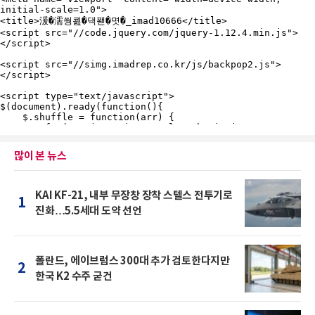
많이 본 뉴스
KAI KF-21, 내부 무장창 장착 스텔스 전투기로
1
진화…5.5세대 도약 선언
폴란드, 에이브럼스 300대 추가 검토한다지만
2
한국 K2 수주 굳건