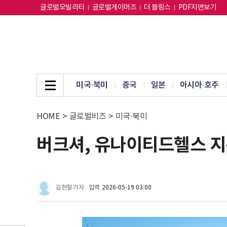
글로벌모빌리티
글로벌게이머즈
더 블링스
PDF지면보기
미국·북미
중국
일본
아시아·호주
HOME
>
글로벌비즈
>
미국·북미
버크셔, 유나이티드헬스 지
김현철 기자
입력
2026-05-19 03:00