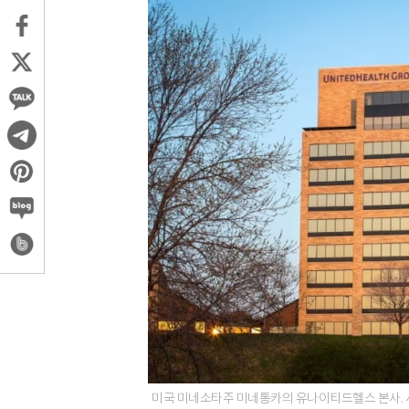
미국 미네소타주 미네통카의 유나이티드헬스 본사.