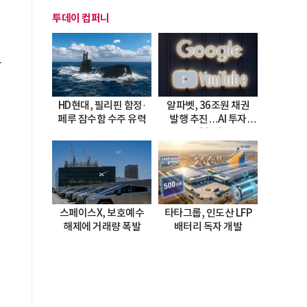
투데이 컴퍼니
담
HD현대, 필리핀 함정·
알파벳, 36조원 채권
페루 잠수함 수주 유력
발행 추진…AI 투자
시험대
스페이스X, 보호예수
타타그룹, 인도산 LFP
해제에 거래량 폭발
배터리 독자 개발