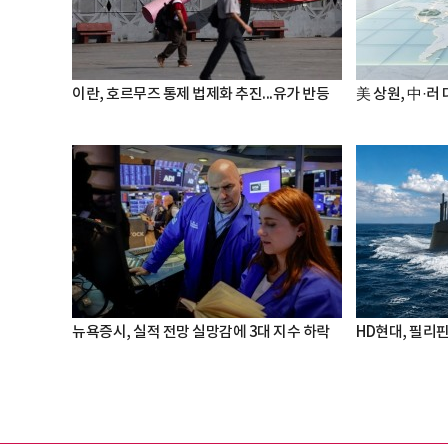
이란, 호르무즈 통제 법제화 추진...유가 반등
美 상원, 中·러
뉴욕증시, 실적 전망 실망감에 3대 지수 하락
HD현대, 필리