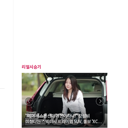
리얼시승기
… “여성·
"에어 서스펜션이 기본이라니!" 갓성비
"디자인 대
미쳤다는 스웨디시 프리미엄 SUV, 볼보 'XC60
크로스오버
B5 울트라'