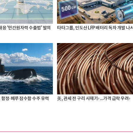
 대응 '민간원자력 수출법' 발의
타타그룹, 인도산 LFP 배터리 독자 개발 나
핀 함정·페루 잠수함 수주 유력
美, 관세 전 구리 사재기↑...가격 급락 우려↑