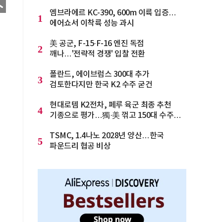
엠브라에르 KC-390, 600m 이륙 입증…
1
에어쇼서 이착륙 성능 과시
美 공군, F-15·F-16 엔진 독점
2
깨나…'전략적 경쟁' 입찰 전환
폴란드, 에이브럼스 300대 추가
3
검토한다지만 한국 K2 수주 굳건
현대로템 K2전차, 페루 육군 최종 추천
4
기종으로 평가…獨·美 꺾고 150대 수주
청신호
TSMC, 1.4나노 2028년 양산…한국
5
파운드리 협공 비상