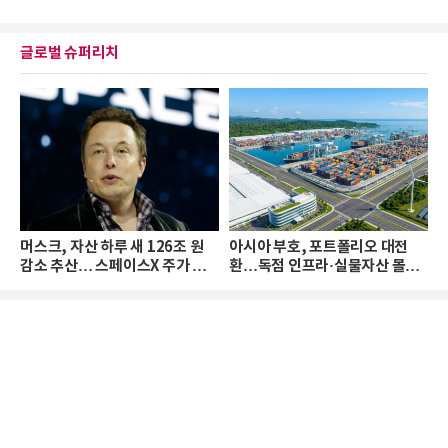
글로벌 슈퍼리치
머스크, 자산 하루 새 126조 원
아시아 부호, 포트폴리오 대전
감소 추산… 스페이스X 주가 하
환…독점 인프라·실물자산 몰린
락 때문
다