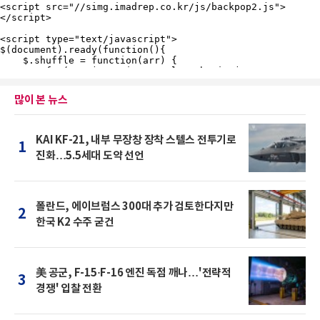
많이 본 뉴스
KAI KF-21, 내부 무장창 장착 스텔스 전투기로
1
진화…5.5세대 도약 선언
폴란드, 에이브럼스 300대 추가 검토한다지만
2
한국 K2 수주 굳건
美 공군, F-15·F-16 엔진 독점 깨나…'전략적
3
경쟁' 입찰 전환