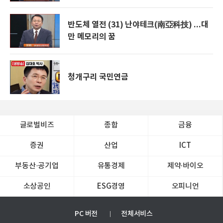
반도체 열전 (31) 난야테크(南亞科技) ...대
만 메모리의 꿈
청개구리 국민연금
글로벌비즈
종합
금융
증권
산업
ICT
부동산·공기업
유통경제
제약∙바이오
소상공인
ESG경영
오피니언
PC 버전
전체서비스