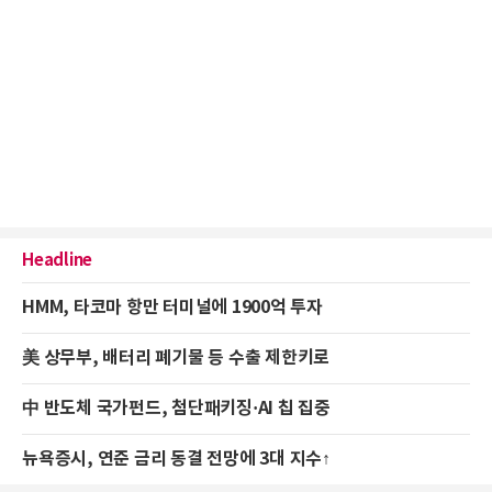
Headline
HMM, 타코마 항만 터미널에 1900억 투자
美 상무부, 배터리 폐기물 등 수출 제한키로
中 반도체 국가펀드, 첨단패키징·AI 칩 집중
뉴욕증시, 연준 금리 동결 전망에 3대 지수↑