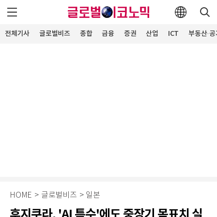
전체기사
글로벌비즈
종합
금융
증권
산업
ICT
부동산·공
HOME
>
글로벌비즈
>
일본
후지쿠라, 'AI 특수'에도 중장기 목표치 실