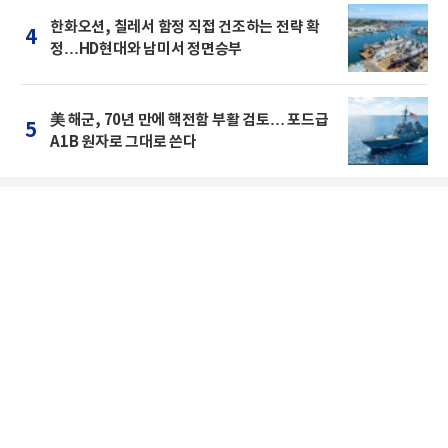
한화오션, 칠레서 함정 직접 건조하는 전략 확
4
정…HD현대와 남미서 정면승부
美 해군, 70년 만에 핵전함 부활 검토… 포드급
5
A1B 원자로 그대로 쓴다