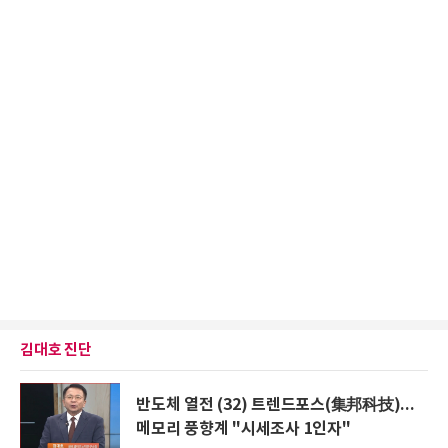
김대호 진단
반도체 열전 (32) 트렌드포스(集邦科技)...
메모리 풍향계 "시세조사 1인자"