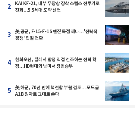
KAI KF-21, 내부 무장창 장착 스텔스 전투기로
2
진화…5.5세대 도약 선언
美 공군, F-15·F-16 엔진 독점 깨나…'전략적
3
경쟁' 입찰 전환
한화오션, 칠레서 함정 직접 건조하는 전략 확
4
정…HD현대와 남미서 정면승부
美 해군, 70년 만에 핵전함 부활 검토… 포드급
5
A1B 원자로 그대로 쓴다