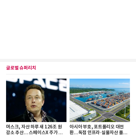
글로벌 슈퍼리치
머스크, 자산 하루 새 126조 원
아시아 부호, 포트폴리오 대전
감소 추산… 스페이스X 주가 하
환…독점 인프라·실물자산 몰린