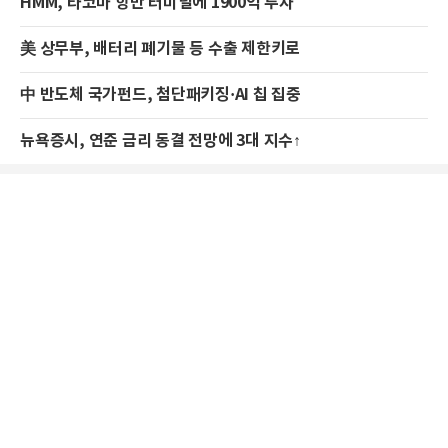
HMM, 타코마 항만 터미널에 1900억 투자
美 상무부, 배터리 폐기물 등 수출 제한키로
中 반도체 국가펀드, 첨단패키징·AI 칩 집중
뉴욕증시, 연준 금리 동결 전망에 3대 지수↑