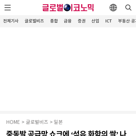
전체기사
글로벌비즈
종합
금융
증권
산업
ICT
부동산·공
HOME
>
글로벌비즈
>
일본
중동발 공급망 쇼크에 ‘석유 화학의 쌀’ 나