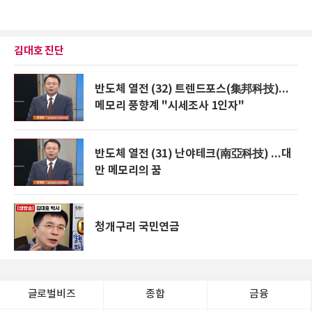
김대호 진단
반도체 열전 (32) 트렌드포스(集邦科技)...
메모리 풍향계 "시세조사 1인자"
반도체 열전 (31) 난야테크(南亞科技) ...대
만 메모리의 꿈
청개구리 국민연금
글로벌비즈
종합
금융