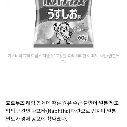
가루비의 '포테토칩스 저염 맛' 포장을 흑백 처리한 이미지. 사진=연합뉴
스.
호르무즈 해협 봉쇄에 따른 원유 수급 불안이 일본 제조
업의 근간인 나프타(Naphtha) 대란으로 번지며 일본
열도가 경제 공포에 휩싸였다.