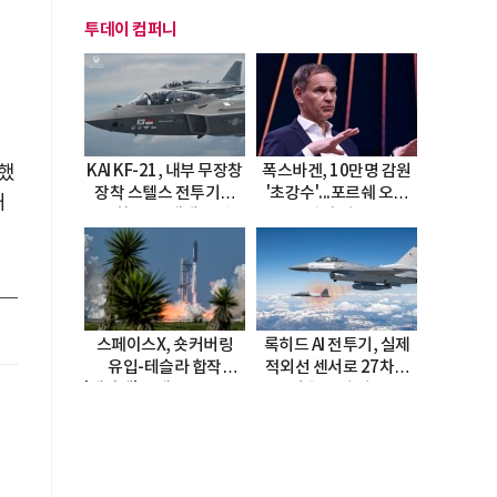
투데이 컴퍼니
KAI KF-21, 내부 무장창
폭스바겐, 10만명 감원
했
장착 스텔스 전투기로
'초강수'...포르쉐 오너
째
진화…5.5세대 도약
직접 경고
선언
스페이스X, 숏커버링
록히드 AI 전투기, 실제
유입-테슬라 합작
적외선 센서로 27차례
'테라팹' 호재로 15.83%
자율 요격 성공
급등
르
을