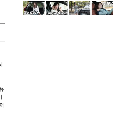
히
유
기
기에