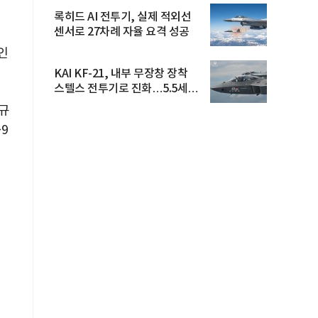
록히드 AI 전투기, 실제 적외선
센서로 27차례 자율 요격 성공
인
KAI KF-21, 내부 무장창 장착
스텔스 전투기로 진화…5.5세대
도...
 규
9