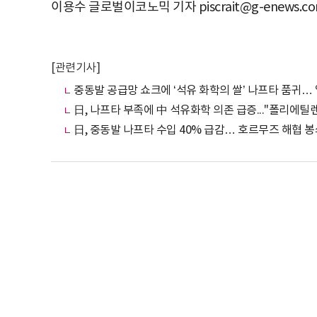
이용수 글로벌이코노믹 기자 piscrait@g-enews.c
[관련기사]
중동발 공급망 쇼크에 ‘석유 화학의 쌀’ 나프타 품귀…
日, 나프타 부족에 中 석유화학 의존 급증..."폴리에틸렌
日, 중동발 나프타 수입 40% 급감… 호르무즈 해협 봉