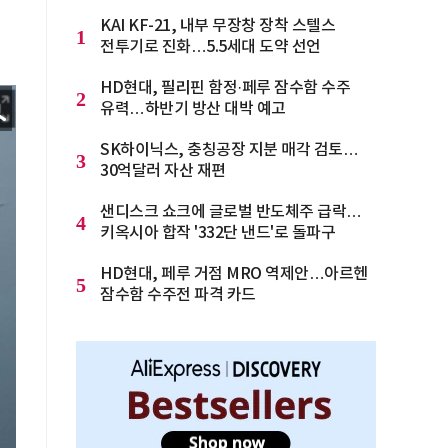
KAI KF-21, 내부 무장창 장착 스텔스
1
전투기로 진화…5.5세대 도약 선언
HD현대, 필리핀 함정·페루 잠수함 수주
2
유력…하반기 방산 대박 예고
SK하이닉스, 충칭공장 지분 매각 검토…
3
30억달러 자산 재편
샌디스크 쇼크에 글로벌 반도체주 급락…
4
키옥시아 합작 '332단 낸드'로 돌파구
HD현대, 페루 거점 MRO 역제안…아르헨
5
잠수함 수주전 파격 카드