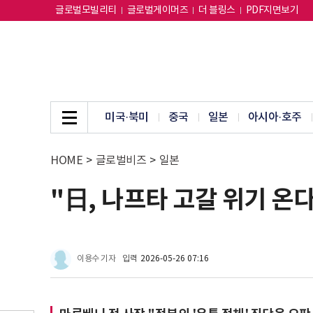
글로벌모빌리티
글로벌게이머즈
더 블링스
PDF지면보기
미국·북미
중국
일본
아시아·호주
HOME
>
글로벌비즈
>
일본
"日, 나프타 고갈 위기 온
이용수 기자
입력
2026-05-26 07:16