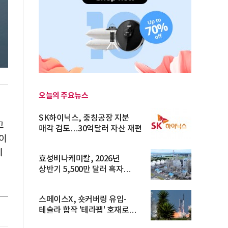
오늘의 주요뉴스
SK하이닉스, 충칭공장 지분
고
매각 검토…30억달러 자산 재편
이
에
효성비나케미칼, 2026년
상반기 5,500만 달러 흑자
전환… 4대 체...
스페이스X, 숏커버링 유입-
테슬라 합작 '테라팹' 호재로
15.83% ...