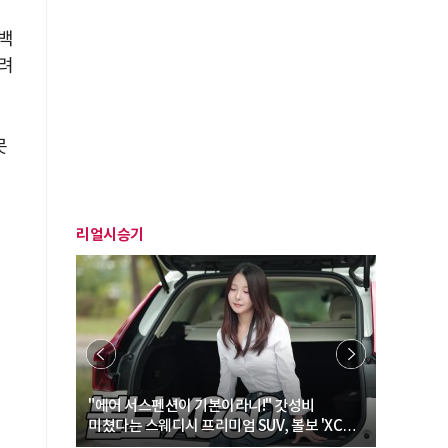
백
려
못
리얼시승기
… “여성·
"에어 서스펜션이 기본이라니!" 갓성비
"디자인 대
미쳤다는 스웨디시 프리미엄 SUV, 볼보 'XC60
크로스오버
B5 울트라'