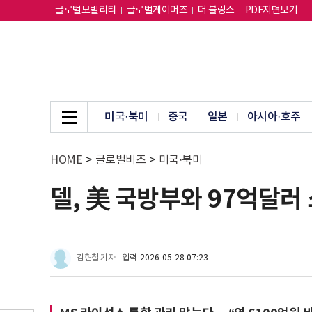
글로벌모빌리티
글로벌게이머즈
더 블링스
PDF지면보기
미국·북미
중국
일본
아시아·호주
HOME
>
글로벌비즈
>
미국·북미
델, 美 국방부와 97억달러
김현철 기자
입력
2026-05-28 07:23