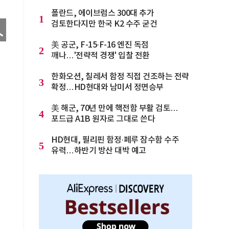
폴란드, 에이브럼스 300대 추가
1
검토한다지만 한국 K2 수주 굳건
美 공군, F-15·F-16 엔진 독점
2
깨나…'전략적 경쟁' 입찰 전환
한화오션, 칠레서 함정 직접 건조하는 전략
3
확정…HD현대와 남미서 정면승부
美 해군, 70년 만에 핵전함 부활 검토…
4
포드급 A1B 원자로 그대로 쓴다
HD현대, 필리핀 함정·페루 잠수함 수주
5
유력…하반기 방산 대박 예고