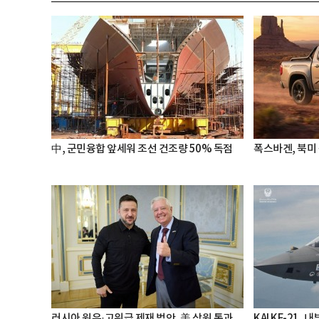
中, 군민융합 앞세워 조선 건조량 50% 독점
폭스바겐, 북미
러시아 원유·고위급 제재 법안, 美 상원 통과
KAI KF-21,