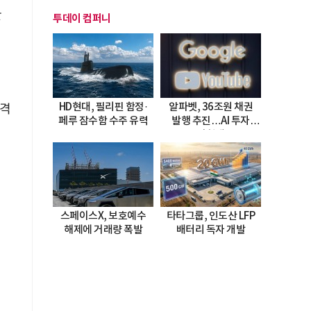
관
투데이 컴퍼니
HD현대, 필리핀 함정·
알파벳, 36조원 채권
성격
페루 잠수함 수주 유력
발행 추진…AI 투자
시험대
스페이스X, 보호예수
타타그룹, 인도산 LFP
해제에 거래량 폭발
배터리 독자 개발