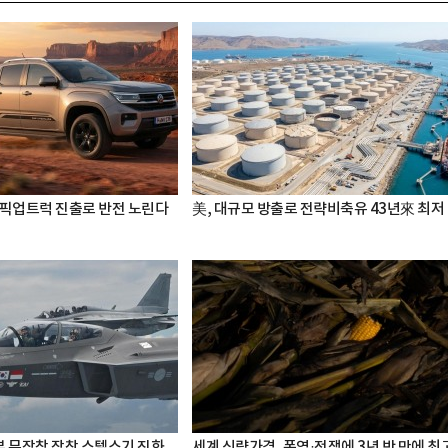
 픽업트럭 진출로 반전 노린다
美, 대규모 방출로 전략비축유 43년來 최저
 내부 무장창 장착 스텔스기 진화
세계 식량가격, 폭염·전쟁에 3년 반 만에 최