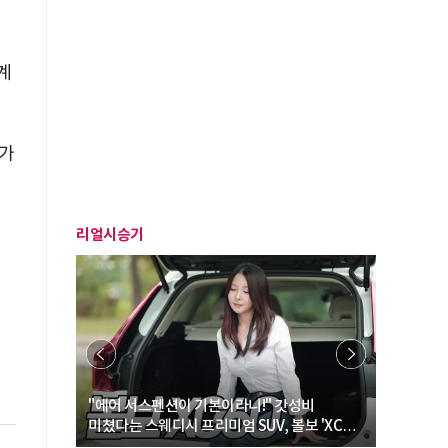
계
 가
리얼시승기
… “여성·
"에어 서스펜션이 기본이라니!" 갓성비
"디자인 대
미쳤다는 스웨디시 프리미엄 SUV, 볼보 'XC60
크로스오버
B5 울트라'