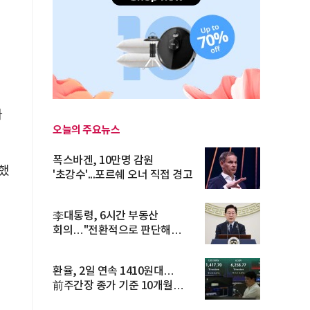
하
오늘의 주요뉴스
폭스바겐, 10만명 감원
했
'초강수'...포르쉐 오너 직접 경고
李대통령, 6시간 부동산
회의…"전환적으로 판단해
과감히 실천"
환율, 2일 연속 1410원대…
前주간장 종가 기준 10개월
만에 최저