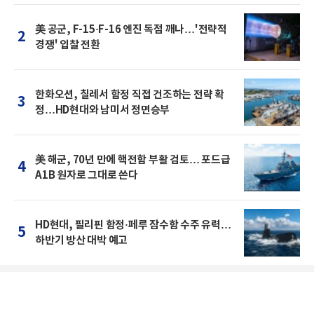
美 공군, F-15·F-16 엔진 독점 깨나…'전략적
2
경쟁' 입찰 전환
한화오션, 칠레서 함정 직접 건조하는 전략 확
3
정…HD현대와 남미서 정면승부
美 해군, 70년 만에 핵전함 부활 검토… 포드급
4
A1B 원자로 그대로 쓴다
HD현대, 필리핀 함정·페루 잠수함 수주 유력…
5
하반기 방산 대박 예고