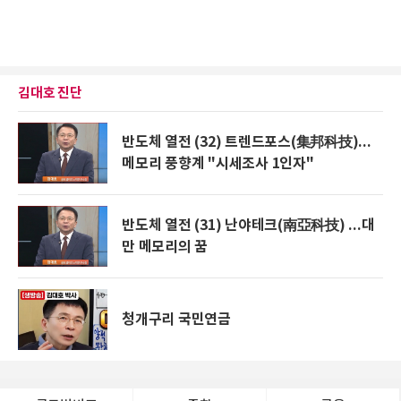
김대호 진단
반도체 열전 (32) 트렌드포스(集邦科技)...
메모리 풍향계 "시세조사 1인자"
반도체 열전 (31) 난야테크(南亞科技) ...대
만 메모리의 꿈
청개구리 국민연금