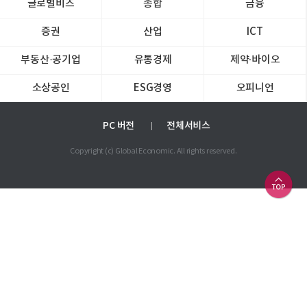
글로벌비즈
종합
금융
증권
산업
ICT
부동산·공기업
유통경제
제약∙바이오
소상공인
ESG경영
오피니언
PC 버전
전체서비스
Copyright (c) Global Economic. All rights reserved.