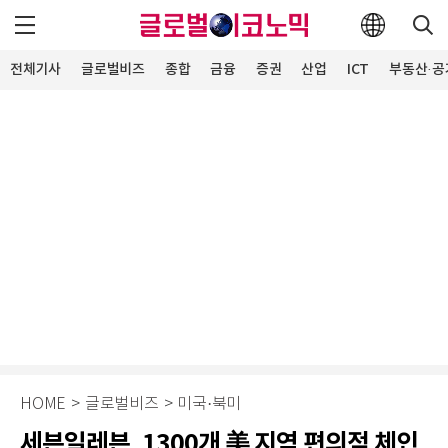
전체기사
글로벌비즈
종합
금융
증권
산업
ICT
부동산·공
HOME
>
글로벌비즈
>
미국·북미
세븐일레븐, 1300개 美 지역 편의점 체인