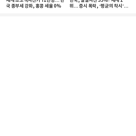
세계 초고액자산가 71만명… 한
한국, 실질자산 55%↑ 세계 1
국 종부세 강화, 홍콩 세율 0%
위… 증시 폭락, ‘평균의 착시’와
부의 유동성 위기