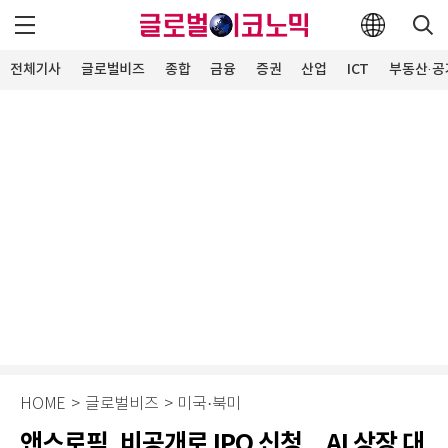
전체기사
글로벌비즈
종합
금융
증권
산업
ICT
부동산·공
HOME
>
글로벌비즈
>
미국·북미
앤스로픽, 비공개로 IPO 신청…AI 상장 대