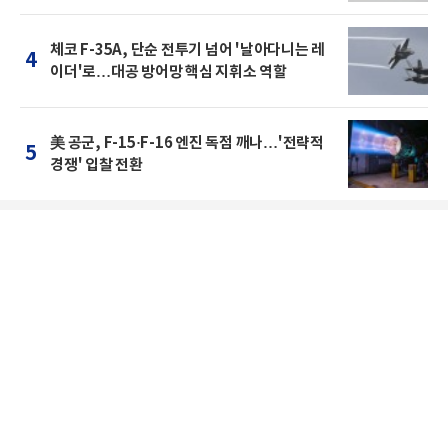
체코 F-35A, 단순 전투기 넘어 '날아다니는 레
4
이더'로…대공 방어망 핵심 지휘소 역할
美 공군, F-15·F-16 엔진 독점 깨나…'전략적
5
경쟁' 입찰 전환