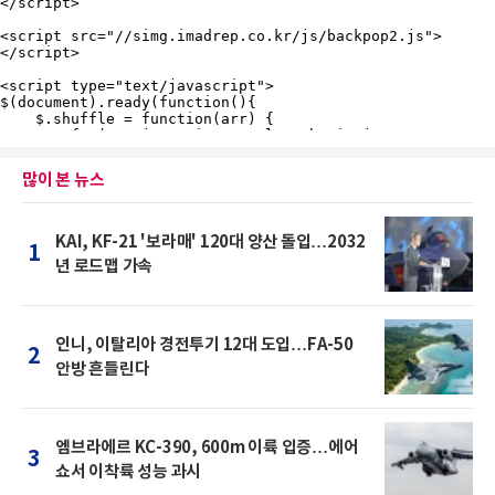
많이 본 뉴스
KAI, KF-21 '보라매' 120대 양산 돌입…2032
1
년 로드맵 가속
인니, 이탈리아 경전투기 12대 도입…FA-50
2
안방 흔들린다
엠브라에르 KC-390, 600m 이륙 입증…에어
3
쇼서 이착륙 성능 과시