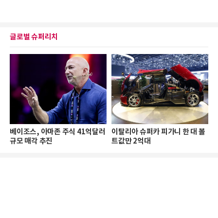
글로벌 슈퍼리치
베이조스, 아마존 주식 41억달러
이탈리아 슈퍼카 피가니 한 대 볼
규모 매각 추진
트값만 2억대