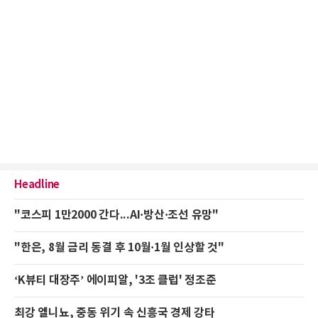
Headline
"코스피 1만2000 간다...AI·방산·조선 유망"
"한은, 8월 금리 동결 후 10월·1월 인상할 것"
‘K뷰티 대장주’ 에이피알, '3조 클럽' 정조준
최강 엘니뇨, 중동 위기 속 신흥국 경제 강타