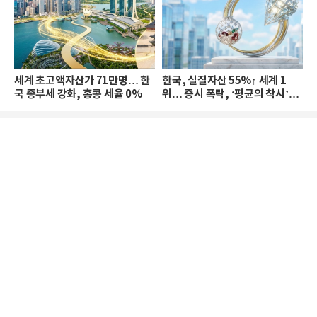
세계 초고액자산가 71만명… 한
한국, 실질자산 55%↑ 세계 1
국 종부세 강화, 홍콩 세율 0%
위… 증시 폭락, ‘평균의 착시’와
부의 유동성 위기