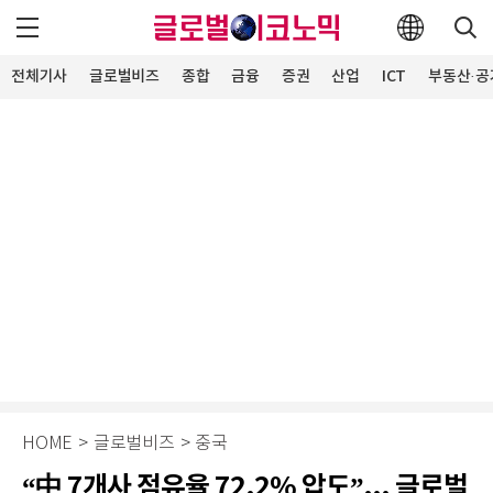
전체기사
글로벌비즈
종합
금융
증권
산업
ICT
부동산·공
HOME
>
글로벌비즈
>
중국
“中 7개사 점유율 72.2% 압도”... 글로벌