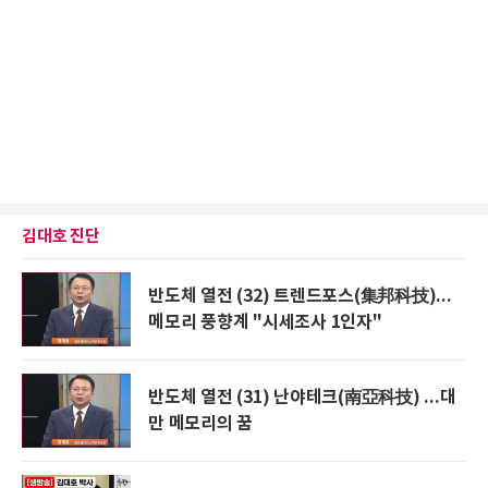
김대호 진단
반도체 열전 (32) 트렌드포스(集邦科技)...
메모리 풍향계 "시세조사 1인자"
반도체 열전 (31) 난야테크(南亞科技) ...대
만 메모리의 꿈