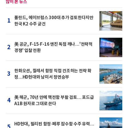
많이 본 뉴스
폴란드, 에이브럼스 300대 추가 검토한다지만
1
한국 K2 수주 굳건
美 공군, F-15·F-16 엔진 독점 깨나…'전략적
2
경쟁' 입찰 전환
한화오션, 칠레서 함정 직접 건조하는 전략 확
3
정…HD현대와 남미서 정면승부
美 해군, 70년 만에 핵전함 부활 검토… 포드급
4
A1B 원자로 그대로 쓴다
HD현대, 필리핀 함정·페루 잠수함 수주 유력…
5