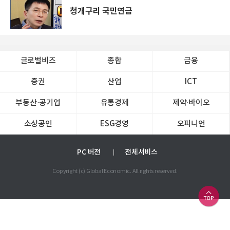
청개구리 국민연금
글로벌비즈
종합
금융
증권
산업
ICT
부동산·공기업
유통경제
제약∙바이오
소상공인
ESG경영
오피니언
PC 버전
전체서비스
Copyright (c) Global Economic. All rights reserved.