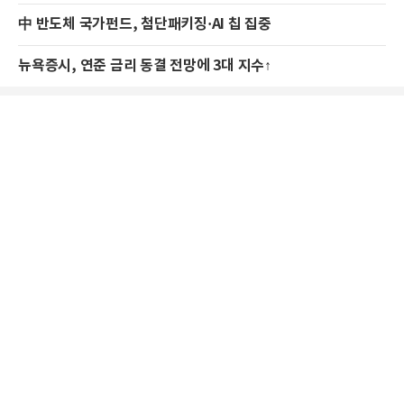
中 반도체 국가펀드, 첨단패키징·AI 칩 집중
뉴욕증시, 연준 금리 동결 전망에 3대 지수↑