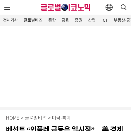
전체기사
글로벌비즈
종합
금융
증권
산업
ICT
부동산·공
HOME
>
글로벌비즈
>
미국·북미
베선트 “인플레 급등은 일시적”…美 경제