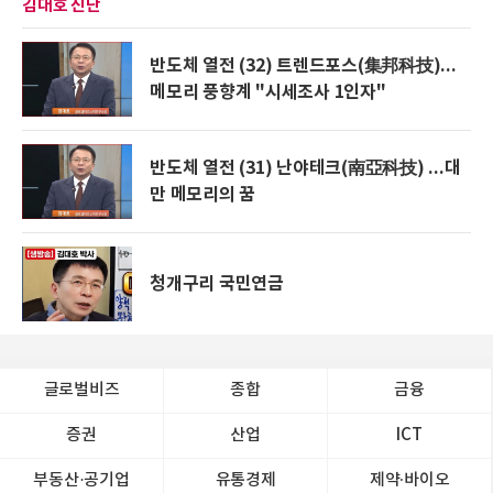
김대호 진단
반도체 열전 (32) 트렌드포스(集邦科技)...
메모리 풍향계 "시세조사 1인자"
반도체 열전 (31) 난야테크(南亞科技) ...대
만 메모리의 꿈
청개구리 국민연금
글로벌비즈
종합
금융
증권
산업
ICT
부동산·공기업
유통경제
제약∙바이오