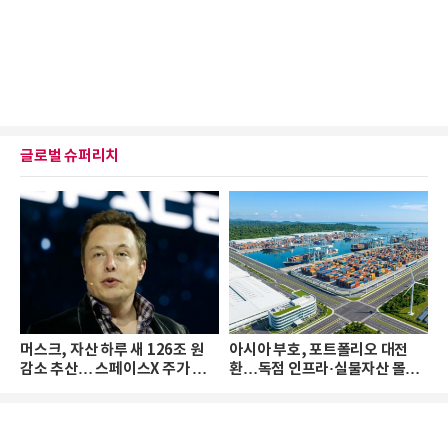
글로벌 슈퍼리치
머스크, 자산 하루 새 126조 원
아시아 부호, 포트폴리오 대전
감소 추산… 스페이스X 주가 하
환…독점 인프라·실물자산 몰린
락 때문
다