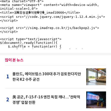
많이 본 뉴스
폴란드, 에이브럼스 300대 추가 검토한다지만
1
한국 K2 수주 굳건
美 공군, F-15·F-16 엔진 독점 깨나…'전략적
2
경쟁' 입찰 전환