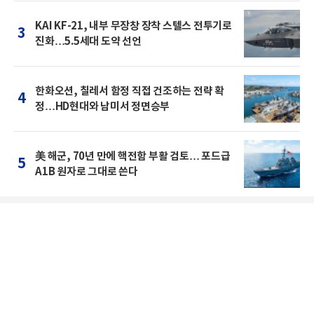
KAI KF-21, 내부 무장창 장착 스텔스 전투기로
3
진화…5.5세대 도약 선언
한화오션, 칠레서 함정 직접 건조하는 전략 확
4
정…HD현대와 남미서 정면승부
美 해군, 70년 만에 핵전함 부활 검토… 포드급
5
A1B 원자로 그대로 쓴다