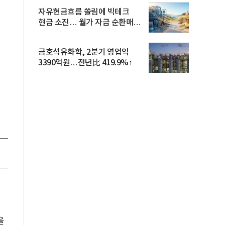
자유현금흐름 쏠림에 빅테크
현금 소진… 월가 자금 순환매
확산
금호석유화학, 2분기 영업익
3390억원…전년比 419.9%↑
을