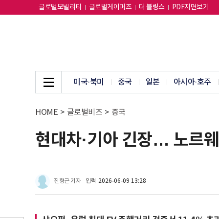
글로벌모빌리티
글로벌게이머즈
더 블링스
PDF지면보기
미국·북미
중국
일본
아시아·호주
HOME
>
글로벌비즈
>
중국
현대차·기아 긴장… 노르웨
진형근 기자
입력
2026-06-09 13:28