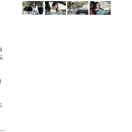
달
9
 도
나
드