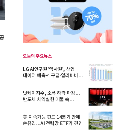
 공
오늘의 주요뉴스
LG AI연구원 '엑사원', 산업
데이터 예측서 구글·알리바바
제쳐
다
닛케이지수, 소폭 하락 마감…
반도체 차익실현 매물 속
TOPIX 선...
美 지속가능 펀드 14분기 만에
순유입…AI 전력망 ETF가 견인