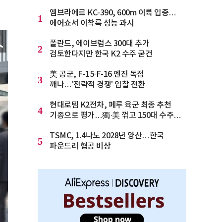
엠브라에르 KC-390, 600m 이륙 입증…
1
에어쇼서 이착륙 성능 과시
폴란드, 에이브럼스 300대 추가
2
검토한다지만 한국 K2 수주 굳건
美 공군, F-15·F-16 엔진 독점
3
깨나…'전략적 경쟁' 입찰 전환
현대로템 K2전차, 페루 육군 최종 추천
4
기종으로 평가…獨·美 꺾고 150대 수주
청신호
TSMC, 1.4나노 2028년 양산…한국
5
파운드리 협공 비상