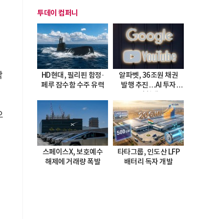
투데이 컴퍼니
이
막
HD현대, 필리핀 함정·
알파벳, 36조원 채권
페루 잠수함 수주 유력
발행 추진…AI 투자
시험대
으
스페이스X, 보호예수
타타그룹, 인도산 LFP
해제에 거래량 폭발
배터리 독자 개발