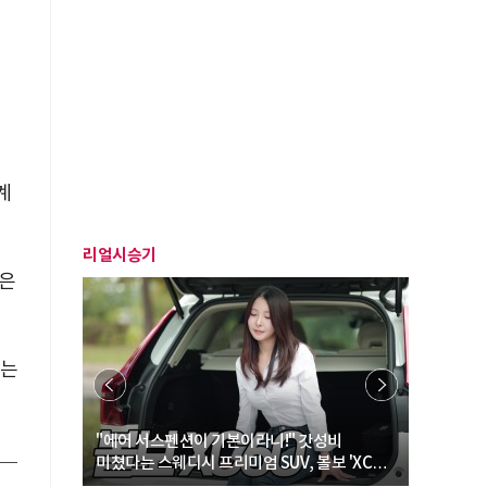
계
리얼시승기
)은
서는
… “여성·
"에어 서스펜션이 기본이라니!" 갓성비
"디자인 대
미쳤다는 스웨디시 프리미엄 SUV, 볼보 'XC60
크로스오버
B5 울트라'