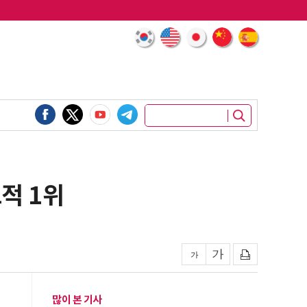
적 1위
많이 본 기사