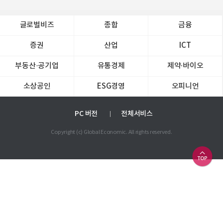
글로벌비즈
종합
금융
증권
산업
ICT
부동산·공기업
유통경제
제약∙바이오
소상공인
ESG경영
오피니언
PC 버전
전체서비스
Copyright (c) Global Economic. All rights reserved.