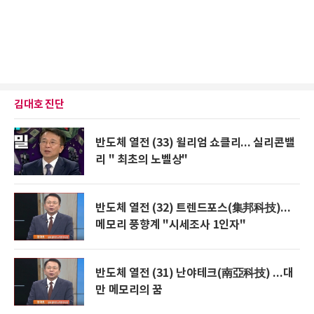
김대호 진단
반도체 열전 (33) 윌리엄 쇼클리... 실리콘밸
리 " 최초의 노벨상"
반도체 열전 (32) 트렌드포스(集邦科技)...
메모리 풍향계 "시세조사 1인자"
반도체 열전 (31) 난야테크(南亞科技) ...대
만 메모리의 꿈