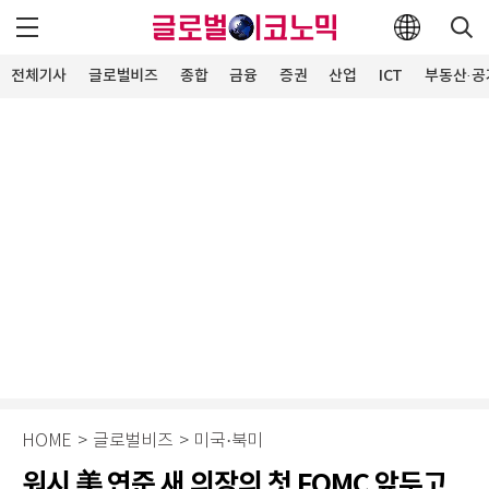
전체기사
글로벌비즈
종합
금융
증권
산업
ICT
부동산·공
HOME
>
글로벌비즈
>
미국·북미
워시 美 연준 새 의장의 첫 FOMC 앞두고