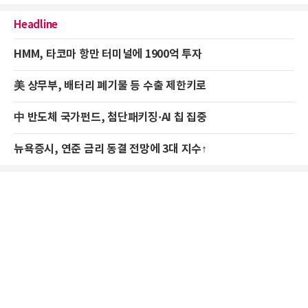
Headline
HMM, 타코마 항만 터미널에 1900억 투자
美 상무부, 배터리 폐기물 등 수출 제한키로
中 반도체 국가펀드, 첨단패키징·AI 칩 집중
뉴욕증시, 연준 금리 동결 전망에 3대 지수↑