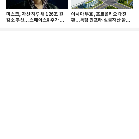
머스크, 자산 하루 새 126조 원
아시아 부호, 포트폴리오 대전
감소 추산… 스페이스X 주가 하
환…독점 인프라·실물자산 몰린
락 때문
다