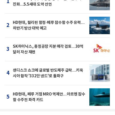
1
진화…5.5세대 도약 선언
HD현대, 필리핀 함정·페루 잠수함 수주 유력…
2
하반기 방산 대박 예고
SK하이닉스, 충칭공장 지분 매각 검토…30억
3
달러 자산 재편
샌디스크 쇼크에 글로벌 반도체주 급락…키옥
4
시아 합작 '332단 낸드'로 돌파구
HD현대, 페루 거점 MRO 역제안…아르헨 잠수
5
함 수주전 파격 카드