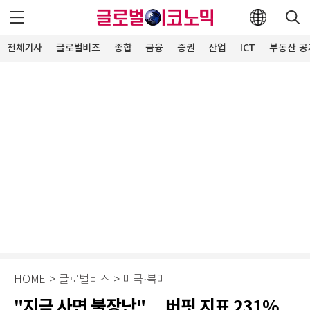
전체기사
글로벌비즈
종합
금융
증권
산업
ICT
부동산·공
HOME
>
글로벌비즈
>
미국·북미
"지금 사면 불장난"… 버핏 지표 231%