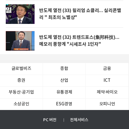
반도체 열전 (33) 윌리엄 쇼클리... 실리콘밸
리 " 최초의 노벨상"
반도체 열전 (32) 트렌드포스(集邦科技)...
메모리 풍향계 "시세조사 1인자"
글로벌비즈
종합
금융
증권
산업
ICT
부동산·공기업
유통경제
제약∙바이오
소상공인
ESG경영
오피니언
PC 버전
전체서비스