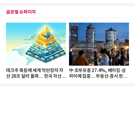
글로벌 슈퍼리치
테크주 폭등에 세계 억만장자 자
中 초부유층 27.4%, 베이징·상
산 20조 달러 돌파… 한국 자산
하이에 집중… 부동산·증시 한파
격차 확대
로 자산은 소폭 감소