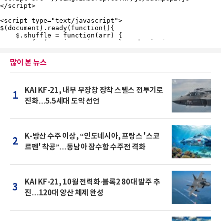
많이 본 뉴스
KAI KF-21, 내부 무장창 장착 스텔스 전투기로
1
진화…5.5세대 도약 선언
K-방산 수주 이상, “인도네시아, 프랑스 '스코
2
르펜' 착공”…동남아 잠수함 수주전 격화
KAI KF-21, 10월 전력화·블록2 80대 발주 추
3
진…120대 양산 체제 완성