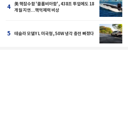
美 핵잠수함 '콜롬비아함', 438조 투입에도 18
4
개월 지연…핵억제력 비상
5
테슬라 모델Y L 미국형, 50W 냉각 충전 빠졌다