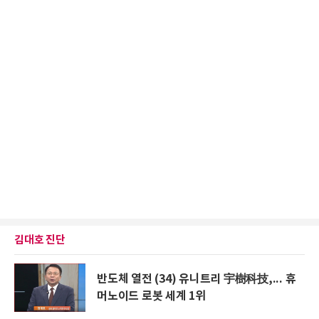
김대호 진단
반도체 열전 (34) 유니트리 宇樹科技,... 휴
머노이드 로봇 세계 1위