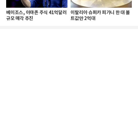
베이조스, 아마존 주식 41억달러
이탈리아 슈퍼카 피가니 한 대 볼
규모 매각 추진
트값만 2억대