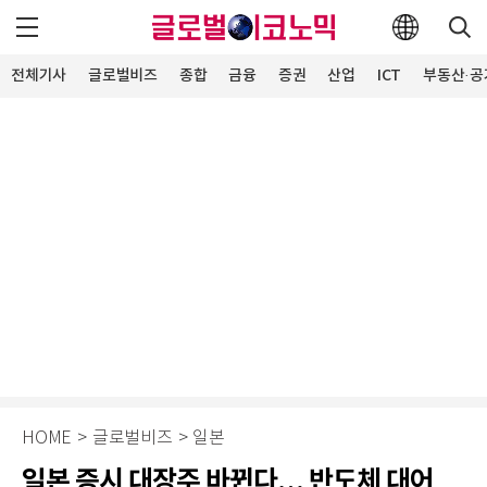
전체기사
글로벌비즈
종합
금융
증권
산업
ICT
부동산·공
HOME
>
글로벌비즈
>
일본
일본 증시 대장주 바뀐다… 반도체 대어