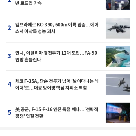
1
년 로드맵 가속
엠브라에르 KC-390, 600m 이륙 입증…에어
2
쇼서 이착륙 성능 과시
인니, 이탈리아 경전투기 12대 도입…FA-50
3
안방 흔들린다
체코 F-35A, 단순 전투기 넘어 '날아다니는 레
4
이더'로…대공 방어망 핵심 지휘소 역할
美 공군, F-15·F-16 엔진 독점 깨나…'전략적
5
경쟁' 입찰 전환