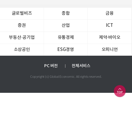
글로벌비즈
종합
금융
증권
산업
ICT
부동산·공기업
유통경제
제약∙바이오
소상공인
ESG경영
오피니언
PC 버전
전체서비스
Copyright (c) Global Economic. All rights reserved.