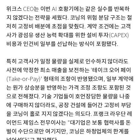
위크스
는 이번
호황기에는 같은 실수를 반복하
CEO
AI
지 않겠다는 전략을 세웠다
코닝의 위험 분담 구조는 철
.
저히 고정비 배분에 초점을 맞췄다
계약 조건에는 고객
.
사가 광섬유 생산 능력 확대를 위한 설비 투자
(CAPEX)
비용과 인건비 일부를 선납하는 방식이 포함됐다
.
특히 고객사가 일정 물량을 실제로 인수하지 않더라도
사전에 약정한 최소 매출을 보전하는
테이크 오어 페이
'
형태의 조항이 반영됐으며
일부 계약에
(Take-or-Pay)'
,
는 원가 상승분을 반영하는 가격 조정 조항도 포함된 것
으로 전해졌다
기술 기업들이 호언장담한 물량을 나중
.
에 구매하지 않더라도
공장 건설에 들어간 고정비 부담
,
을 코닝이 홀로 지지 않겠다는 의도다
프랭크 라우단 레
.
이먼드 제임스 전무이사는
대기업은 보통 협력사를 돈
"
벌이 수단으로만 여기지만
코닝은 하청업체의 한계를
,