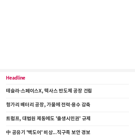
Headline
테슬라·스페이스X, 텍사스 반도체 공장 건립
헝가리 배터리 공장, 가뭄에 전력·용수 감축
트럼프, 대법원 제동에도 '출생시민권' 규제
中 공유기 '백도어' 비상...직구족 보안 경보