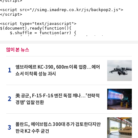
많이 본 뉴스
엠브라에르 KC-390, 600m 이륙 입증…에어
1
쇼서 이착륙 성능 과시
美 공군, F-15·F-16 엔진 독점 깨나…'전략적
2
경쟁' 입찰 전환
폴란드, 에이브럼스 300대 추가 검토한다지만
3
한국 K2 수주 굳건