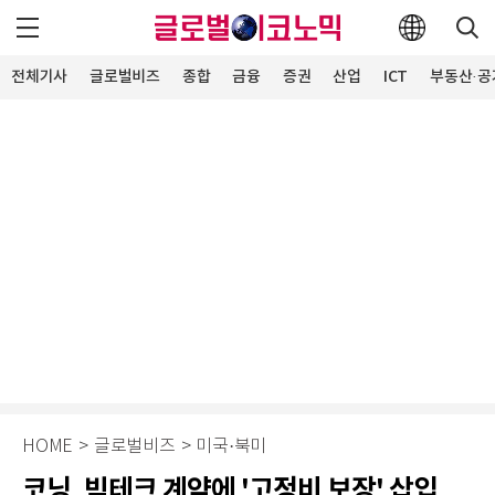
전체기사
글로벌비즈
종합
금융
증권
산업
ICT
부동산·공
HOME
>
글로벌비즈
>
미국·북미
코닝, 빅테크 계약에 '고정비 보장' 삽입…