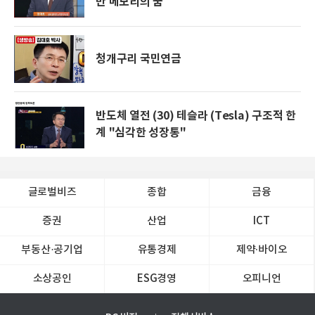
만 메모리의 꿈
청개구리 국민연금
반도체 열전 (30) 테슬라 (Tesla) 구조적 한
계 "심각한 성장통"
글로벌비즈
종합
금융
증권
산업
ICT
부동산·공기업
유통경제
제약∙바이오
소상공인
ESG경영
오피니언