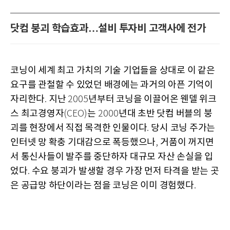
닷컴 붕괴 학습효과…설비 투자비 고객사에 전가
코닝이 세계 최고 가치의 기술 기업들을 상대로 이 같은
요구를 관철할 수 있었던 배경에는 과거의 아픈 기억이
자리한다
지난
년부터 코닝을 이끌어온 웬델 위크
.
2005
스 최고경영자
는
년대 초반 닷컴 버블의 붕
(CEO)
2000
괴를 현장에서 직접 목격한 인물이다
당시 코닝 주가는
.
인터넷 망 확충 기대감으로 폭등했으나
거품이 꺼지면
,
서 통신사들이 발주를 중단하자 대규모 자산 손실을 입
었다
수요 붕괴가 발생할 경우 가장 먼저 타격을 받는 곳
.
은 공급망 하단이라는 점을 코닝은 이미 경험했다
.