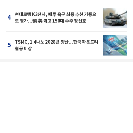
현대로템 K2전차, 페루 육군 최종 추천 기종으
4
로 평가…獨·美 꺾고 150대 수주 청신호
TSMC, 1.4나노 2028년 양산…한국 파운드리
5
협공 비상