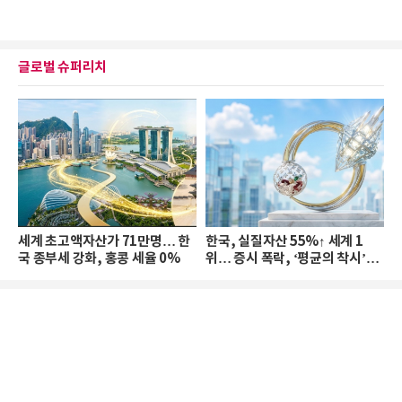
글로벌 슈퍼리치
세계 초고액자산가 71만명… 한
한국, 실질자산 55%↑ 세계 1
국 종부세 강화, 홍콩 세율 0%
위… 증시 폭락, ‘평균의 착시’와
부의 유동성 위기