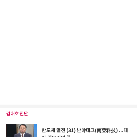
김대호 진단
반도체 열전 (31) 난야테크(南亞科技) ...대