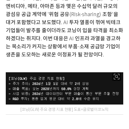
엔비디아
메타
아마존 등과 맺은 수십억 달러 규모의
,
,
광섬유 공급 계약에
위험 공유
조항
을
'
(Risk-sharing)
'
대거 포함했다고 보도했다
투자 열풍이 꺾여 빅테크
. AI
기업들이 발주를 줄이더라도 코닝이 입을 타격을 최소화
하겠다는 취지다
이번 대응은
인프라 과열을 경고하
.
AI
는 목소리가 커지는 상황에서 부품
소재 공급망 기업이
·
생존을 도모하는 새로운 이정표가 될 전망이다
.
[코닝(GLW) 주요 경영 지표 현황] 도표=글로벌이코노믹