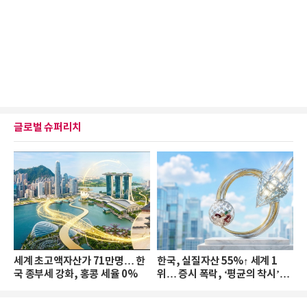
글로벌 슈퍼리치
세계 초고액자산가 71만명… 한
한국, 실질자산 55%↑ 세계 1
국 종부세 강화, 홍콩 세율 0%
위… 증시 폭락, ‘평균의 착시’와
부의 유동성 위기