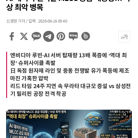
상 최악 병목
신경원 기자 / 입력 : 2026-06-16 05:40
엔비디아 루빈·AI 서버 탑재량 13배 폭증에 ‘역대 최
장’ 슈퍼사이클 촉발
日 독점 원자재 라인 및 중동 전쟁발 유가 폭등에 제조
마진 가혹한 압박
리드 타임 24주 지연 속 무라타 대규모 증설 vs 삼성전
기 필리핀 공장 전격 착공