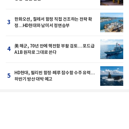
한화오션, 칠레서 함정 직접 건조하는 전략 확
3
정…HD현대와 남미서 정면승부
美 해군, 70년 만에 핵전함 부활 검토… 포드급
4
A1B 원자로 그대로 쓴다
HD현대, 필리핀 함정·페루 잠수함 수주 유력…
5
하반기 방산 대박 예고