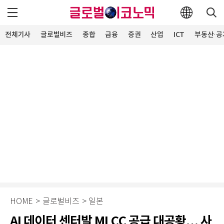
전체기사
글로벌비즈
종합
금융
증권
산업
ICT
부동산·공
HOME
>
글로벌비즈
>
일본
AI 데이터 센터발 MLCC 공급 대공황… 사