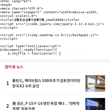
많이 본 뉴스
폴란드, 에이브럼스 300대 추가 검토한다지만
1
한국 K2 수주 굳건
美 공군, F-15·F-16 엔진 독점 깨나…'전략적
2
경쟁' 입찰 전환