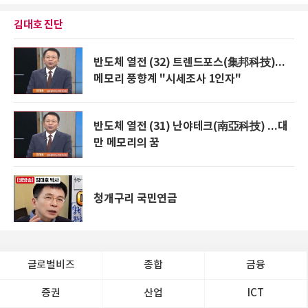
김대호 진단
반도체 열전 (32) 트렌드포스(集邦科技)...
메모리 풍향계 "시세조사 1인자"
반도체 열전 (31) 난야테크(南亞科技) ...대
만 메모리의 꿈
청개구리 국민연금
글로벌비즈
종합
금융
증권
산업
ICT