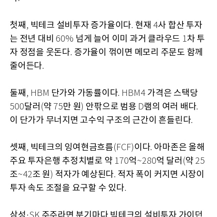
첫째
빅테크 설비투자 증가율이다
현재
사 합산 투자
,
.
4
는 전년 대비
넘게 늘어 이미 과거 클라우드
차 투
60%
1
자 정점을 웃돈다
증가율이 꺾이면 메모리 주문도 함께
.
줄어든다
.
둘째
단가와 가동률이다
가격은 스택당
, HBM
. HBM4
달러
약
만 원
안팎으로 범용
램의 여러 배다
500
(
75
)
D
.
이 단가가 무너지면 고수익 구조의 근간이 흔들린다
.
셋째
빅테크의 잉여현금흐름
이다
아마존은 올해
,
(FCF)
.
주요 투자은행 추정치별로 약
억
억 달러
약
170
~280
(
25
조
조 원
적자가 예상된다
적자 폭이 커지면 시장이
~42
)
.
투자 속도 조절을 요구할 수 있다
.
삼성
주주라면 분기마다 빅테크의 설비투자 가이던
·SK