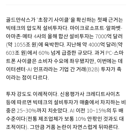
골드만삭스가
초장기 사이클
을 확신하는 첫째 근거는
'
'
빅테크의 압도적 설비투자다
마이크로소프트
알파벳
.
·
·
아마존
메타
사의 올해 합산 설비투자는
억 달러
·
4
7000
약
조 원
에 육박한다
지난해 약
억 달러
약
(
1055
)
.
4000
(
조 원
에서
넘게 급증한 규모다
과거
스마
603
)
60%
.
PC·
트폰 사이클은 소비자 수요에 좌우됐지만
이번에는 데
,
이터센터
인프라라는 기업 간 거래
투자가 축
·AI
(B2B)
이라는 점이 다르다
.
투자 강도도 이례적이다
신용평가사 크레디트사이츠
.
등에 따르면 빅테크의 설비투자가 매출에서 차지하는 비
중은
까지 치솟았다
이전
의 두 배
25~30%
. AI
10~15%
수준이다
전통 제조업체가 보통
안팎인 것과도 대
(
10%
조적이다
그만큼 거품 논란이 자연스럽게 뒤따른다
).
.