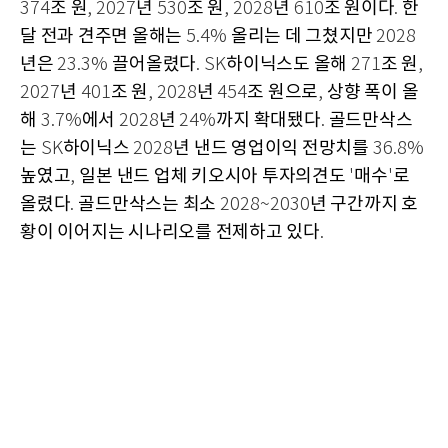
조 원
년
조 원
년
조 원이다
한
374
, 2027
530
, 2028
610
.
달 전과 견주면 올해는
올리는 데 그쳤지만
5.4%
2028
년은
끌어올렸다
하이닉스도 올해
조 원
23.3%
. SK
271
,
년
조 원
년
조 원으로
상향 폭이 올
2027
401
, 2028
454
,
해
에서
년
까지 확대됐다
골드만삭스
3.7%
2028
24%
.
는
하이닉스
년 낸드 영업이익 전망치를
SK
2028
36.8%
높였고
일본 낸드 업체 키오시아 투자의견도
매수
로
,
'
'
올렸다
골드만삭스는 최소
년 구간까지 호
.
2028~2030
황이 이어지는 시나리오를 전제하고 있다
.