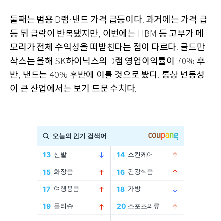
둘째는 범용
램
낸드 가격 급등이다
과거에는 가격 급
D
·
.
등 뒤 급락이 반복됐지만
이번에는
등 고부가 메
,
HBM
모리가 전체 수익성을 떠받친다는 점이 다르다
골드만
.
삭스는 올해
하이닉스의
램 영업이익률이
후
SK
D
70%
반
낸드는
후반에 이를 것으로 봤다
통상 변동성
,
40%
.
이 큰 산업에서는 보기 드문 수치다
.