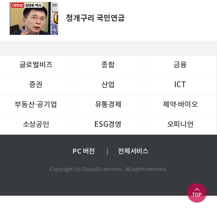
청개구리 국민연금
글로벌비즈
종합
금융
증권
산업
ICT
부동산·공기업
유통경제
제약∙바이오
소상공인
ESG경영
오피니언
PC 버전
전체서비스
Copyright (c) Global Economic. All rights reserved.