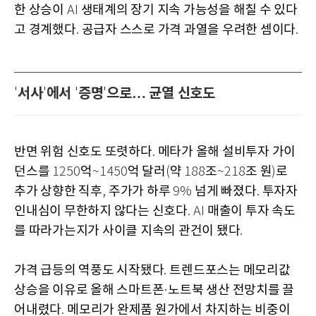
한 상승이
생태계의 장기 지속 가능성을 해칠 수 있다
AI
고 경계했다
공급자 스스로 가격 과열을 우려한 셈이다
.
.
서사
에서
증명
으로… 균열 신호도
'
'
'
'
반면 위험 신호도 또렷하다
메타가 올해 설비투자 가이
.
던스를
억
억 달러
약
조
조 원
로
1250
~1450
(
188
~218
)
추가 상향한 직후
주가가 하루
넘게 빠졌다
투자자
,
9%
.
인내심이 무한하지 않다는 신호다
매출이 투자 속도
. AI
를 따라가는지가 사이클 지속의 관건이 됐다
.
가격 급등의 역풍도 시작됐다
트렌드포스는 메모리값
.
상승을 이유로 올해 스마트폰
노트북 생산 전망치를 끌
·
어내렸다
메모리가 완제품 원가에서 차지하는 비중이
.