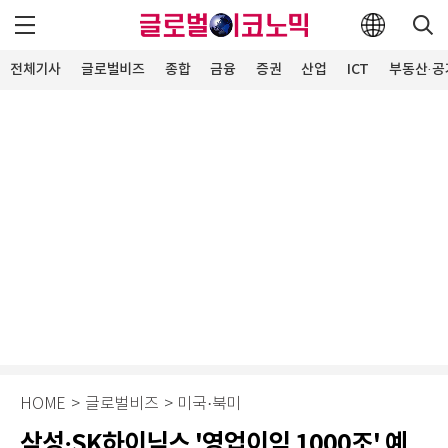
전체기사
글로벌비즈
종합
금융
증권
산업
ICT
부동산·공
HOME
>
글로벌비즈
>
미국·북미
삼성·SK하이닉스 '영업이익 1000조' 예