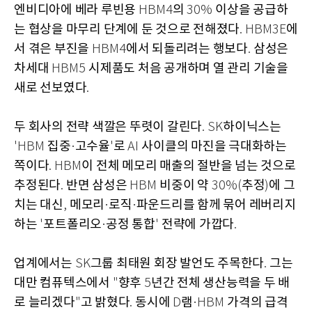
엔비디아에 베라 루빈용
의
이상을 공급하
HBM4
30%
는 협상을 마무리 단계에 둔 것으로 전해졌다
에
. HBM3E
서 겪은 부진을
에서 되돌리려는 행보다
삼성은
HBM4
.
차세대
시제품도 처음 공개하며 열 관리 기술을
HBM5
새로 선보였다
.
두 회사의 전략 색깔은 뚜렷이 갈린다
하이닉스는
. SK
집중
고수율
로
사이클의 마진을 극대화하는
'HBM
·
'
AI
쪽이다
이 전체 메모리 매출의 절반을 넘는 것으로
. HBM
추정된다
반면 삼성은
비중이 약
추정
에 그
.
HBM
30%(
)
치는 대신
메모리
로직
파운드리를 함께 묶어 레버리지
,
·
·
하는
포트폴리오
공정 통합
전략에 가깝다
'
·
'
.
업계에서는
그룹 최태원 회장 발언도 주목한다
그는
SK
.
대만 컴퓨텍스에서
향후
년간 전체 생산능력을 두 배
"
5
로 늘리겠다
고 밝혔다
동시에
램
가격의 급격
"
.
D
·HBM