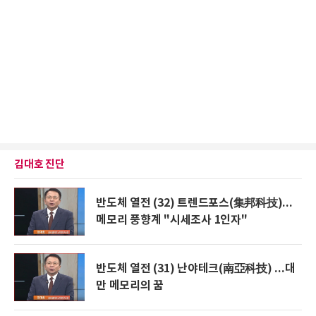
김대호 진단
반도체 열전 (32) 트렌드포스(集邦科技)...
메모리 풍향계 "시세조사 1인자"
반도체 열전 (31) 난야테크(南亞科技) ...대
만 메모리의 꿈