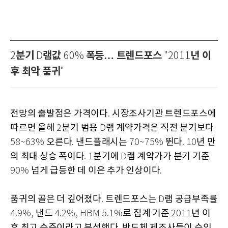
분기
램값
폭등… 트렌드포스
년 이
2
D
60%
"2011
후 최악 품귀
"
전망의 출발점은 가격이다
시장조사기관 트렌드포스에
.
따르면 올해
분기 범용
램 계약가격은 직전 분기보다
2
D
오른다
낸드플래시는
뛴다
년 만
58~63%
.
70~75%
. 10
의 최대 상승 폭이다
분기에
램 계약가가 분기 기준
. 1
D
넘게 급등한 데 이은 추가 인상이다
90%
.
품귀의 골은 더 깊어졌다
트렌드포스는
램 공급부족률
.
D
낸드
로 집계 기준
년 이
4.9%,
4.2%, HBM 5.1%
2011
후 최고 수준이라고 분석했다
반도체 제조사들이 수익
.