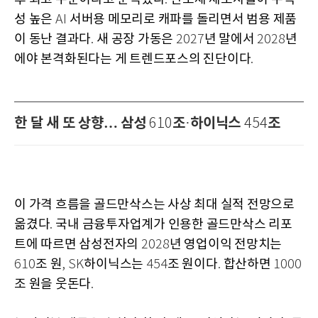
성 높은
서버용 메모리로 캐파를 돌리면서 범용 제품
AI
이 동난 결과다
새 공장 가동은
년 말에서
년
.
2027
2028
에야 본격화된다는 게 트렌드포스의 진단이다
.
한 달 새 또 상향… 삼성
조
하이닉스
조
610
·
454
이 가격 흐름을 골드만삭스는 사상 최대 실적 전망으로
옮겼다
국내 금융투자업계가 인용한 골드만삭스 리포
.
트에 따르면 삼성전자의
년 영업이익 전망치는
2028
조 원
하이닉스는
조 원이다
합산하면
610
, SK
454
.
1000
조 원을 웃돈다
.