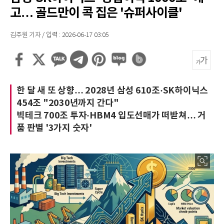
고… 골드만이 콕 집은 '슈퍼사이클'
김주원 기자 / 입력 : 2026-06-17 03:05
한 달 새 또 상향… 2028년 삼성 610조·SK하이닉스
454조 "2030년까지 간다"
빅테크 700조 투자·HBM4 입도선매가 떠받쳐… 거
품 판별 '3가지 숫자'