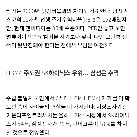
월가는
년 닷컴버블과의 차이도 강조한다
당시 시
2000
.
스코의
개월 선행 주가수익비율
은
배였지
12
(PER)
152
만
현재 엔비디아는
배 수준이다
만 놓고 보면
,
35
. PER
밸류에이션은 닷컴버블 시기보다 낮다
다만 그만큼 실
.
적이 뒷받침돼야 한다는 점에서 부담은 여전하다
.
주도권
하이닉스 우위… 삼성은 추격
HBM4
SK
수급 불일치 국면에서
세대
캐파를 더 확
6
HBM(HBM4)
보한 쪽이 사이클의 과실을 더 가져간다
시장조사기관
.
카운터포인트리서치는 올해
시장에서
하이닉
HBM4
SK
스가
삼성전자가
마이크론이
를 차지
54%,
28%,
18%
할 것으로 전망했다
.