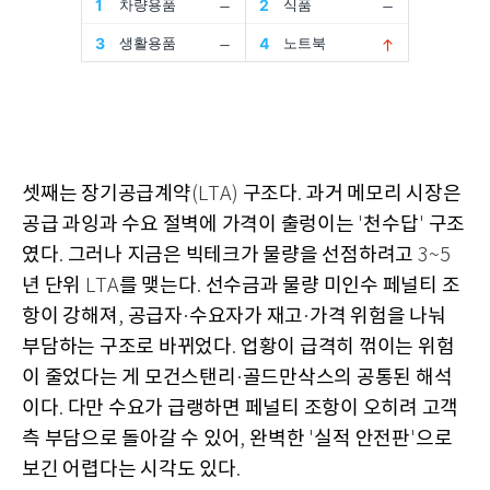
셋째는 장기공급계약
구조다
과거 메모리 시장은
(LTA)
.
공급 과잉과 수요 절벽에 가격이 출렁이는
천수답
구조
'
'
였다
그러나 지금은 빅테크가 물량을 선점하려고
.
3~5
년 단위
를 맺는다
선수금과 물량 미인수 페널티 조
LTA
.
항이 강해져
공급자
수요자가 재고
가격 위험을 나눠
,
·
·
부담하는 구조로 바뀌었다
업황이 급격히 꺾이는 위험
.
이 줄었다는 게 모건스탠리
골드만삭스의 공통된 해석
·
이다
다만 수요가 급랭하면 페널티 조항이 오히려 고객
.
측 부담으로 돌아갈 수 있어
완벽한
실적 안전판
으로
,
'
'
보긴 어렵다는 시각도 있다
.