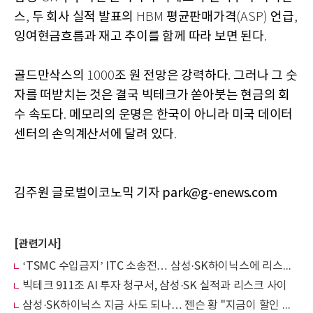
스
두 회사 실적 발표의
평균판매가격
언급
,
HBM
(ASP)
,
잉여현금흐름과 재고 추이를 함께 따라 보면 된다
.
골드만삭스의
조 원 전망은 강력하다
그러나 그 숫
1000
.
자를 떠받치는 것은 결국 빅테크가 쏟아붓는 현금의 회
수 속도다
메모리의 운명은 한국이 아니라 미국 데이터
.
센터의 손익계산서에 달려 있다
.
김주원 글로벌이코노믹 기자 park@g-enews.com
[관련기사]
‘TSMC 수입금지’ ITC 소송전… 삼성·SK하이닉스에 리스크일까 기회일까
빅테크 911조 AI 투자 청구서, 삼성·SK 실적과 리스크 사이
삼성·SK하이닉스 지금 사도 되나… 젠슨 황 "지금이 할인 기회"에 코스피 8% 급반등