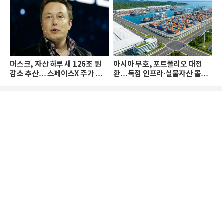
머스크, 자산 하루 새 126조 원
아시아 부호, 포트폴리오 대전
감소 추산… 스페이스X 주가 하
환…독점 인프라·실물자산 몰린
락 때문
다