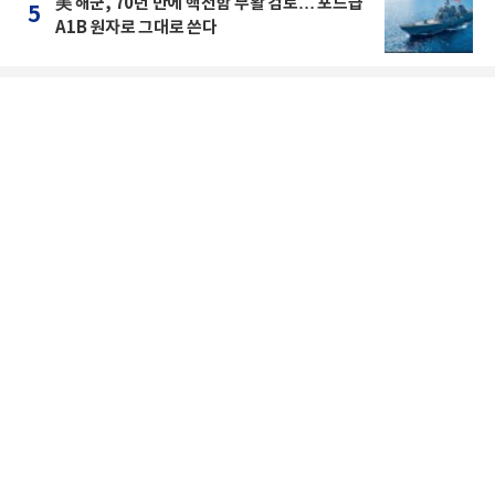
美 해군, 70년 만에 핵전함 부활 검토… 포드급
5
A1B 원자로 그대로 쓴다