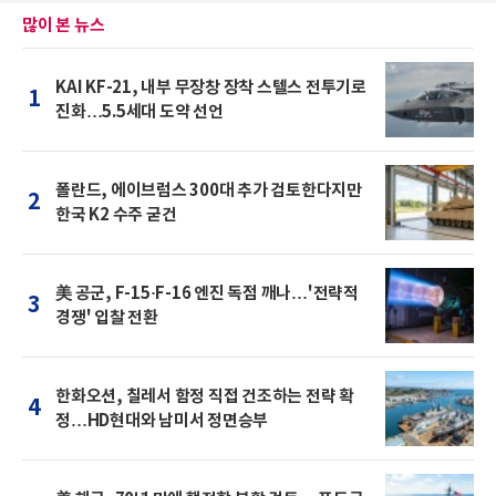
많이 본 뉴스
KAI KF-21, 내부 무장창 장착 스텔스 전투기로
1
진화…5.5세대 도약 선언
폴란드, 에이브럼스 300대 추가 검토한다지만
2
한국 K2 수주 굳건
美 공군, F-15·F-16 엔진 독점 깨나…'전략적
3
경쟁' 입찰 전환
한화오션, 칠레서 함정 직접 건조하는 전략 확
4
정…HD현대와 남미서 정면승부