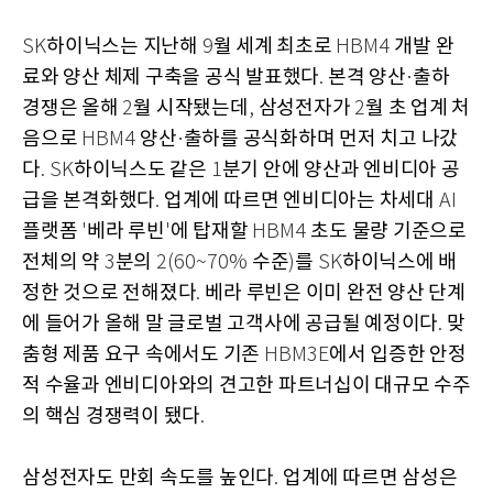
하이닉스는 지난해
월 세계 최초로
개발 완
SK
9
HBM4
료와 양산 체제 구축을 공식 발표했다
본격 양산
출하
.
·
경쟁은 올해
월 시작됐는데
삼성전자가
월 초 업계 처
2
,
2
음으로
양산
출하를 공식화하며 먼저 치고 나갔
HBM4
·
다
하이닉스도 같은
분기 안에 양산과 엔비디아 공
. SK
1
급을 본격화했다
업계에 따르면 엔비디아는 차세대
.
AI
플랫폼
베라 루빈
에 탑재할
초도 물량 기준으로
'
'
HBM4
전체의 약
분의
수준
를
하이닉스에 배
3
2(60~70%
)
SK
정한 것으로 전해졌다
베라 루빈은 이미 완전 양산 단계
.
에 들어가 올해 말 글로벌 고객사에 공급될 예정이다
맞
.
춤형 제품 요구 속에서도 기존
에서 입증한 안정
HBM3E
적 수율과 엔비디아와의 견고한 파트너십이 대규모 수주
의 핵심 경쟁력이 됐다
.
삼성전자도 만회 속도를 높인다
업계에 따르면 삼성은
.