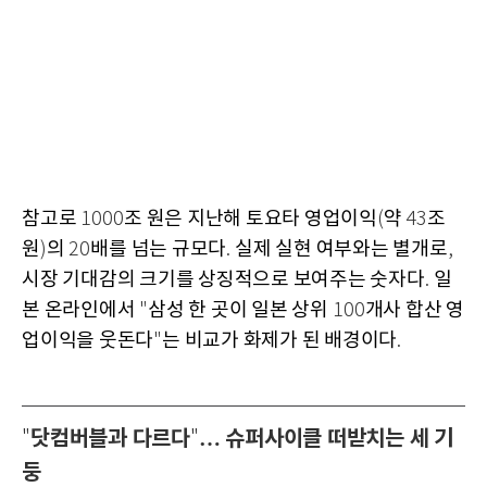
참고로
조 원은 지난해 토요타 영업이익
약
조
1000
(
43
원
의
배를 넘는 규모다
실제 실현 여부와는 별개로
)
20
.
,
시장 기대감의 크기를 상징적으로 보여주는 숫자다
일
.
본 온라인에서
삼성 한 곳이 일본 상위
개사 합산 영
"
100
업이익을 웃돈다
는 비교가 화제가 된 배경이다
"
.
닷컴버블과 다르다
… 슈퍼사이클 떠받치는 세 기
"
"
둥