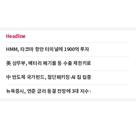
Headline
HMM, 타코마 항만 터미널에 1900억 투자
美 상무부, 배터리 폐기물 등 수출 제한키로
中 반도체 국가펀드, 첨단패키징·AI 칩 집중
뉴욕증시, 연준 금리 동결 전망에 3대 지수↑