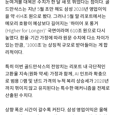
눈여겨볼 대목은 수치가 한 달 새 또 뛰었다는 점이다
골
.
드만삭스는 지난
월 초만 해도 삼성
년 영업이익
5
2028
을 약
조 원으로 봤다
그러나
월 말 리포트에서는
494
.
5
메모리 호황이 예상보다 길어지는
하이어 포 롱거
'
국면이라며
조 원으로 다시
(Higher for Longer)'
610
높였다
환율
기간 가정에 따라 원문 수치에 다소 차이가
.
·
있는 만큼
조
는 상징적 규모로 받아들이는 게 합
, '1000
'
리적이다
.
특히 이번 골드만삭스의 전망치는 리포트 내 극단적인
고환율 지속
원화 약세
가정과 함께
인프라 확충으
(
)
, AI
로 범용
램 및 낸드 가격의 누적 복리 상승세가
년
D
2028
까지 꺾이지 않고 유지된다는 특수한 매커니즘을 전제로
산출된 수치다
.
상향 폭은 시간이 갈수록 커진다
삼성 영업이익은 올해
.