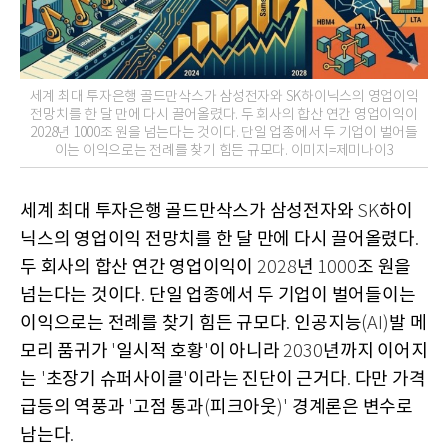
세계 최대 투자은행 골드만삭스가 삼성전자와 SK하이닉스의 영업이익
전망치를 한 달 만에 다시 끌어올렸다. 두 회사의 합산 연간 영업이익이
2028년 1000조 원을 넘는다는 것이다. 단일 업종에서 두 기업이 벌어들
이는 이익으로는 전례를 찾기 힘든 규모다. 이미지=제미나이3
세계 최대 투자은행 골드만삭스가 삼성전자와
하이
SK
닉스의 영업이익 전망치를 한 달 만에 다시 끌어올렸다
.
두 회사의 합산 연간 영업이익이
년
조 원을
2028
1000
넘는다는 것이다
단일 업종에서 두 기업이 벌어들이는
.
이익으로는 전례를 찾기 힘든 규모다
인공지능
발 메
.
(AI)
모리 품귀가
일시적 호황
이 아니라
년까지 이어지
'
'
2030
는
초장기 슈퍼사이클
이라는 진단이 근거다
다만 가격
'
'
.
급등의 역풍과
고점 통과
피크아웃
경계론은 변수로
'
(
)'
남는다
.