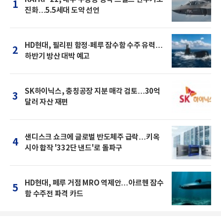
1
진화…5.5세대 도약 선언
HD현대, 필리핀 함정·페루 잠수함 수주 유력…
2
하반기 방산 대박 예고
SK하이닉스, 충칭공장 지분 매각 검토…30억
3
달러 자산 재편
샌디스크 쇼크에 글로벌 반도체주 급락…키옥
4
시아 합작 '332단 낸드'로 돌파구
HD현대, 페루 거점 MRO 역제안…아르헨 잠수
5
함 수주전 파격 카드