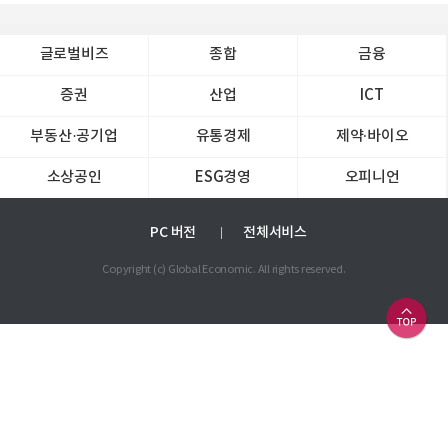
글로벌비즈
종합
금융
증권
산업
ICT
부동산·공기업
유통경제
제약∙바이오
소상공인
ESG경영
오피니언
PC 버전
전체서비스
Copyright (c) Global Economic. All rights reserved.