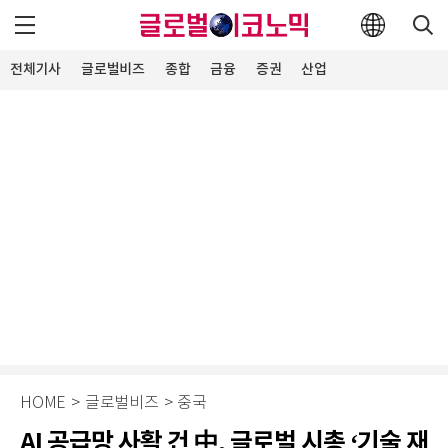
전체기사
글로벌비즈
종합
금융
증권
산업
ICT
부동산·공기업
유통경제
제약∙바이오
소상공인
ESG경영
오피니언
HOME
>
글로벌비즈
>
중국
AI 공급망 사활 건 中, 글로벌 시총 ‘기술 재