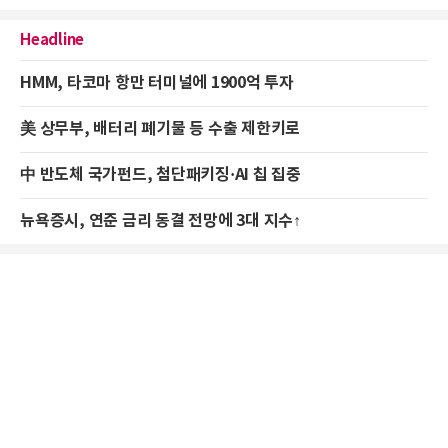
Headline
HMM, 타코마 항만 터미널에 1900억 투자
美 상무부, 배터리 폐기물 등 수출 제한키로
中 반도체 국가펀드, 첨단패키징·AI 칩 집중
뉴욕증시, 연준 금리 동결 전망에 3대 지수↑