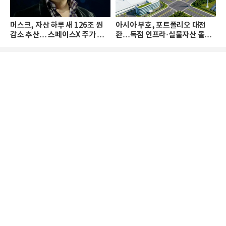
머스크, 자산 하루 새 126조 원
아시아 부호, 포트폴리오 대전
감소 추산… 스페이스X 주가 하
환…독점 인프라·실물자산 몰린
락 때문
다