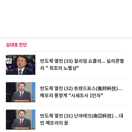
김대호 진단
반도체 열전 (33) 윌리엄 쇼클리... 실리콘밸
리 " 최초의 노벨상"
반도체 열전 (32) 트렌드포스(集邦科技)...
메모리 풍향계 "시세조사 1인자"
반도체 열전 (31) 난야테크(南亞科技) ...대
만 메모리의 꿈