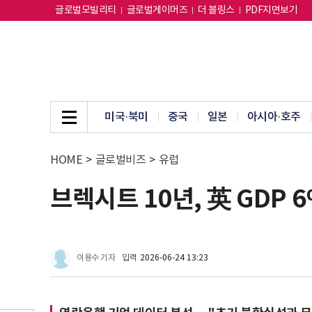
글로벌모빌리티
글로벌게이머즈
더 블링스
PDF지면보기
미국·북미
중국
일본
아시아·호주
HOME
>
글로벌비즈
>
유럽
브렉시트 10년, 英 GDP
이용수 기자
입력
2026-06-24 13:23