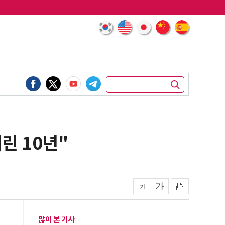
린 10년"
많이 본 기사