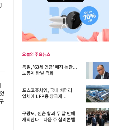
영
경
오늘의 주요뉴스
독일, '63세 연금' 폐지 논란…
노동계 반발 격화
의
포스코퓨처엠, 국내 배터리
없었
업체에 LFP용 양극재
연구
장기공급계약
구광모, 젠슨 황과 두 달 만에
재회한다…다음 주 실리콘밸리
방...