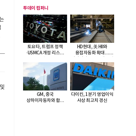
투데이 컴퍼니
는
입
토요타, 트럼프 정책
HD현대, 美 HII와
·USMCA 개정 리스크
용접자동화 확대…
직면
미시시피 조선소에 전격
도입
 및
GM, 중국
다이킨, 1분기 영업이익
지
상하이자동차와 합작
사상 최고치 경신
20년 연장…
2047년까지 파트너십
지속