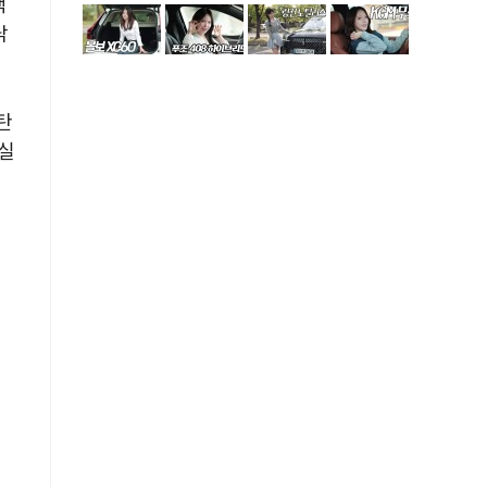
책
낙
탄
 실
의