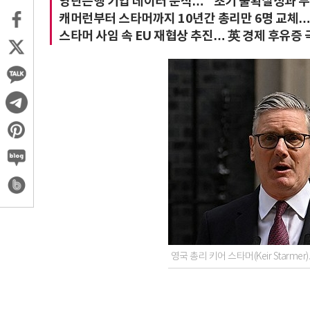
영란은행 기업 데이터 분석… "초기 불확실성과 무
캐머런부터 스타머까지 10년간 총리만 6명 교체…
스타머 사임 속 EU 재협상 추진… 英 경제 후유증 
영국 총리 키어 스타머(Keir Starme