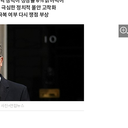
역 장벽이 성장률 6% 갉아먹어"
 극심한 정치적 불안 고착화
극복 여부 다시 쟁점 부상
r). 사진=연합뉴스