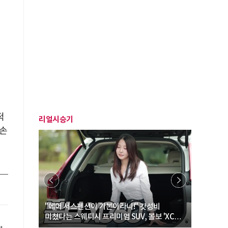
적
리얼시승기
훼손
… “여성·
"에어 서스펜션이 기본이라니!" 갓성비
"디자인 대
미쳤다는 스웨디시 프리미엄 SUV, 볼보 'XC60
크로스오버
B5 울트라'