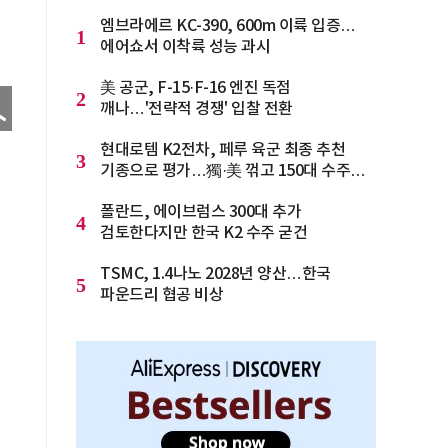
엠브라에르 KC-390, 600m 이륙 입증…
1
에어쇼서 이착륙 성능 과시
美 공군, F-15·F-16 엔진 독점
2
깨나…'전략적 경쟁' 입찰 전환
현대로템 K2전차, 페루 육군 최종 추천
3
기종으로 평가…獨·美 꺾고 150대 수주
청신호
폴란드, 에이브럼스 300대 추가
4
검토한다지만 한국 K2 수주 굳건
TSMC, 1.4나노 2028년 양산…한국
5
파운드리 협공 비상