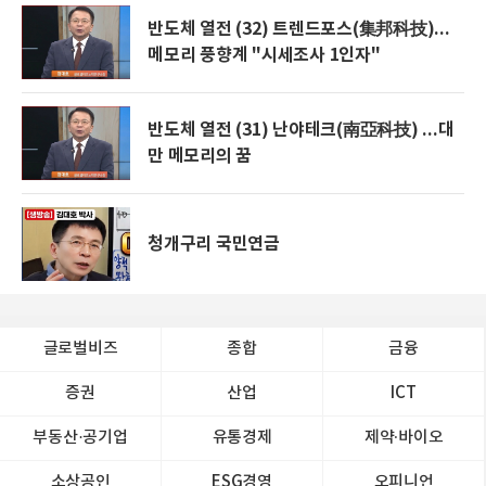
반도체 열전 (32) 트렌드포스(集邦科技)...
메모리 풍향계 "시세조사 1인자"
반도체 열전 (31) 난야테크(南亞科技) ...대
만 메모리의 꿈
청개구리 국민연금
글로벌비즈
종합
금융
증권
산업
ICT
부동산·공기업
유통경제
제약∙바이오
소상공인
ESG경영
오피니언