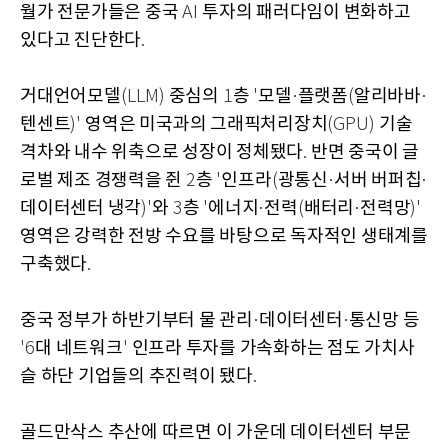
월가 전문가들은 중국
투자의 패러다임이 변화하고
AI
있다고 진단한다
.
거대언어모델
중심의
층
모델
플랫폼
알리바바
(LLM)
1
'
·
(
·
텐센트
영역은 미국과의 그래픽처리장치
기술
)'
(GPU)
격차와 내수 위축으로 성장이 정체됐다
반면 중국이 글
.
로벌 제조 경쟁력을 쥔
층
인프라
광통신
서버 버퍼칩
2
'
(
·
·
데이터센터 냉각
와
층
에너지
전력
배터리
전력망
)'
3
'
·
(
·
)'
영역은 강력한 전방 수요를 바탕으로 독자적인 생태계를
구축했다
.
중국 정부가 하반기부터 물 관리
데이터센터
통신망 등
·
·
대 네트워크
인프라 투자를 가속화하는 점도 가치사
'6
'
슬 하단 기업들의 추진력이 됐다
.
골드만삭스 추산에 따르면 이 가운데 데이터센터 부문