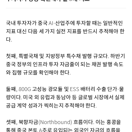
국내 투자자가 중국
산업주에 투자할 때는 일반적인
AI·
지표 대신 다음 세 가지 실전 지표를 반드시 추적해야 한
다
.
첫째
특별국채 및 지방정부 특수채 발행 규모다
하반기
,
.
중국 정부의 인프라 투자 자금줄이 되는 채권 발행 속도
와 집행 규모를 확인해야 한다
.
둘째
고성능 광모듈 및
배터리 수출 단가
물
, 800G
ESS
·
량이다
미국 외 유럽과 동남아 등 글로벌 시장에서 실제
.
공급 계약 성과가 찍히는지 추적해야 한다
.
셋째
북향자금
흐름이다
이는 홍콩을
,
(Northbound)
.
통해 중국 본토
주로 유입되는 외국인 자금의 흐름을
A