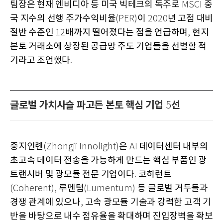
팀장은 현재 엔비디아 등 미국 빅테크의 독주로
중
MSCI
국 지수의 선행 주가수익비율
이
년 고점 대비
(PER)
2020
절반 수준인
배까지 떨어졌다는 점을 언급하며
현지
12
,
본토 거래소에 상장된 공급망 주도 기업들을 선별할 적
기라고 조언했다
.
글로벌 가치사슬 파고든 본토 핵심 기업
선
5
중지인롄
은
데이터센터 내부의
(Zhongji Innolight)
AI
초고속 데이터 전송을 가능하게 만드는 핵심 부품인 광
트랜시버 및 광모듈 전문 기업이다
코히런트
.
루멘텀
등 글로벌 거두들과
(Coherent),
(Lumentum)
경쟁 관계에 있으나
고속 광모듈 기술과 강력한 고객 기
,
반을 바탕으로 내수 점유율을 확대하며 진입장벽을 확보