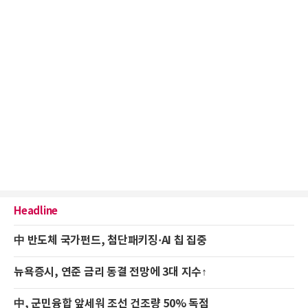
Headline
中 반도체 국가펀드, 첨단패키징·AI 칩 집중
뉴욕증시, 연준 금리 동결 전망에 3대 지수↑
中, 군민융합 앞세워 조선 건조량 50% 독점