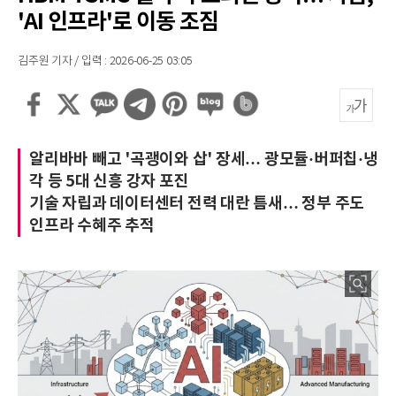
'AI 인프라'로 이동 조짐
김주원 기자 / 입력 : 2026-06-25 03:05
알리바바 빼고 '곡괭이와 삽' 장세… 광모듈·버퍼칩·냉
각 등 5대 신흥 강자 포진
기술 자립과 데이터센터 전력 대란 틈새… 정부 주도
인프라 수혜주 추적