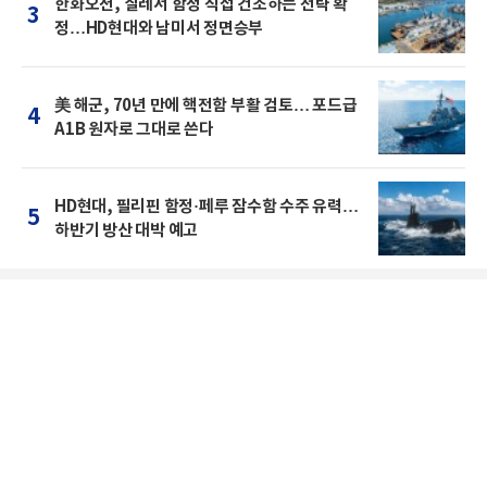
한화오션, 칠레서 함정 직접 건조하는 전략 확
3
정…HD현대와 남미서 정면승부
美 해군, 70년 만에 핵전함 부활 검토… 포드급
4
A1B 원자로 그대로 쓴다
HD현대, 필리핀 함정·페루 잠수함 수주 유력…
5
하반기 방산 대박 예고