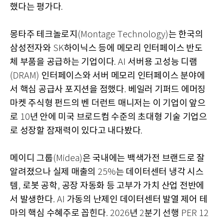
했다는 평가다
.
몽타주 테크놀로지
는 한국의
(Montage Technology)
삼성전자와
하이닉스 등에 메모리 인터페이스 반도
SK
체 부품을 공급하는 기업이다
서버용 고성능 디램
. AI
인터페이스와 서버 메모리 인터페이스 분야에
(DRAM)
서 핵심 공급사 포지션을 점했다
베일러 기퍼드 에머징
.
마켓 주식형 펀드의 벤 더런트 매니저는 이 기업이 앞으
로
년 안에 미국 브로드컴 수준의 초대형 기술 기업으
10
로 성장할 잠재력이 있다고 내다봤다
.
메이디 그룹
은 국내에는 백색가전 브랜드로 잘
(Midea)
알려졌으나 실제 매출의
는 데이터센터 냉각 시스
25%
템
로봇 공학
공장 자동화 등 고부가 가치 산업 전반에
,
,
서 발생한다
가동의 난제인 데이터센터 발열 제어 테
. AI
마의 핵심 수혜주로 꼽힌다
년
분기 선행
. 2026
2
PER 12