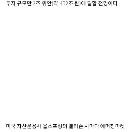
투자 규모만
조 위안
약
조 원
에 달할 전망이다
2
(
452
)
.
미국 자산운용사 올스프링의 앨리슨 시마다 에머징마켓