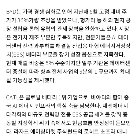
는 가격 경쟁 심화로 인해 지난해
월 고점 대비 주
BYD
5
가가
가량 조정을 받았으나
헝가리 등 해외 현지 공
36%
,
장 설립을 통해 유럽의 관세 장벽을 완화하고 있다
시장
.
은 전기차 제조 부문만 주목하지만
전문가들은
데이
,
AI
터센터 전력 과부하를 해결할 산업용 대형 에너지저장장
치
배터리 부문을 장기 성장 옵션으로 지목한다
(ESS)
.
현재 매출 비중은
수준이지만 일부 기관은 데이터센
5%
터 증설에 따라 향후 전체 사업의
분의
규모까지 확대
3
1
될 가능성을 제시했다
.
은 글로벌 배터리
위 기업으로
비야디와 함께 중
CATL
1
,
국
에너지 인프라의 핵심 축을 담당한다
재생에너지
AI
.
다각화와 대규모 전력망 전용
공급 체계를 갖춰 중
ESS
동발 지정학적 위기 속에서도 현금흐름 안정성이 돋보인
다
라자드 에머징마켓 주식펀드의 로히트 초프라 매니
.