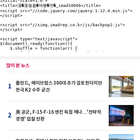
많이 본 뉴스
폴란드, 에이브럼스 300대 추가 검토한다지만
1
한국 K2 수주 굳건
美 공군, F-15·F-16 엔진 독점 깨나…'전략적
2
경쟁' 입찰 전환