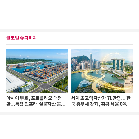
글로벌 슈퍼리치
아시아 부호, 포트폴리오 대전
세계 초고액자산가 71만명… 한
환…독점 인프라·실물자산 몰린
국 종부세 강화, 홍콩 세율 0%
다