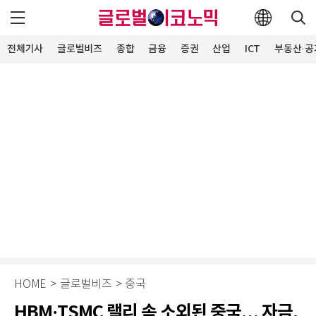
전체기사
글로벌비즈
종합
금융
증권
산업
ICT
부동산·공
HOME
>
글로벌비즈
>
중국
HBM·TSMC 랠리 속 소외된 중국… 자금,