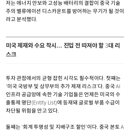
저는 에너지 안보와 고성능 배터리의 결합이 중국 기술
주의 밸류에이션 디스카운트를 방어하는 무기가 될 것이
라고 분석했다
.
미국 제재와 수요 착시… 진입 전 따져야 할
대 리
3
스크
투자 관점에서의 균형 잡힌 시각도 필수적이다
첫째는
.
미국 국방부 및 상무부의 추가 제재 리스크
다
중국
'
'
.
AI
인프라 공급망에 속한 기술 기업들은 언제든 미국의 수
출통제 명단
에 등재돼 글로벌 부품 수급이
(Entity List)
차단될 위험을 안고 있다
.
둘째는
회계 투명성 및 지배구조 할인
이다
중국 본토
'
'
.
A