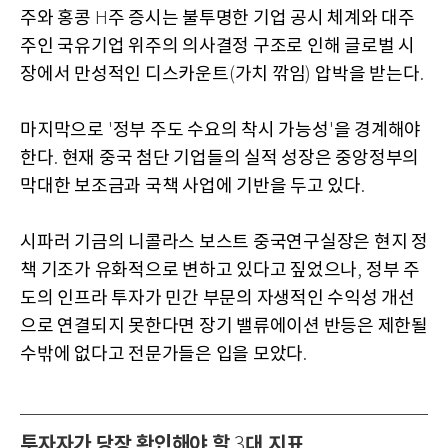
주와 홍콩
주 증시는 불투명한 기업 공시 체계와 대주
H
주인 국유기업 위주의 의사결정 구조로 인해 글로벌 시
장에서 만성적인 디스카운트
가치 깎임
압박을 받는다
(
)
.
마지막으로
정부 주도 수요의 착시 가능성
을 경계해야
'
'
한다
현재 중국 첨단 기업들의 실적 성장은 중앙정부의
.
막대한 보조금과 국책 사업에 기반을 두고 있다
.
시파러 기금의 니콜라스 보스트 중국연구실장은 현지 정
책 기조가 유화적으로 변하고 있다고 짚었으나
정부 주
,
도의 인프라 투자가 민간 부문의 자생적인 수익성 개선
으로 연결되지 못한다면 장기 밸류에이션 반등은 제한될
수밖에 없다고 전문가들은 입을 모았다
.
투자자가 당장 확인해야 할
대 지표
3