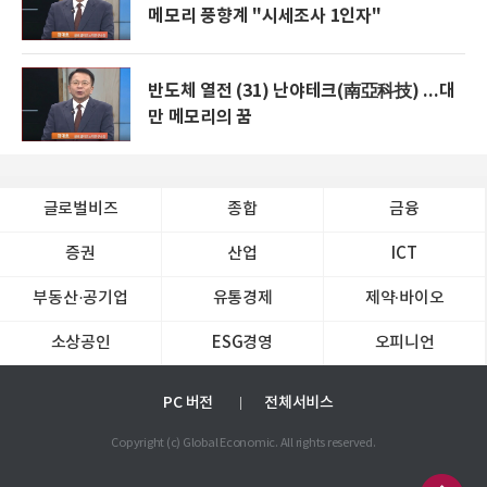
메모리 풍향계 "시세조사 1인자"
반도체 열전 (31) 난야테크(南亞科技) ...대
만 메모리의 꿈
글로벌비즈
종합
금융
증권
산업
ICT
부동산·공기업
유통경제
제약∙바이오
소상공인
ESG경영
오피니언
PC 버전
전체서비스
Copyright (c) Global Economic. All rights reserved.