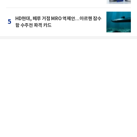
HD현대, 페루 거점 MRO 역제안…아르헨 잠수
5
함 수주전 파격 카드