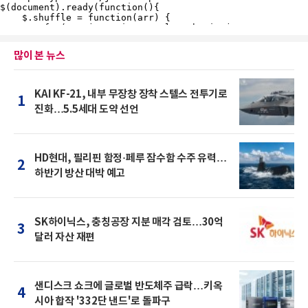
많이 본 뉴스
KAI KF-21, 내부 무장창 장착 스텔스 전투기로
1
진화…5.5세대 도약 선언
HD현대, 필리핀 함정·페루 잠수함 수주 유력…
2
하반기 방산 대박 예고
SK하이닉스, 충칭공장 지분 매각 검토…30억
3
달러 자산 재편
샌디스크 쇼크에 글로벌 반도체주 급락…키옥
4
시아 합작 '332단 낸드'로 돌파구