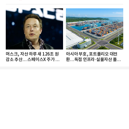
머스크, 자산 하루 새 126조 원
아시아 부호, 포트폴리오 대전
감소 추산… 스페이스X 주가 하
환…독점 인프라·실물자산 몰린
락 때문
다