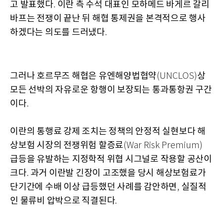
고 발표했다
이란 측 수석 대표인 모하메드 바게르 갈리
.
바프는 전쟁이 끝난 뒤 해협 통제권을 본격적으로 행사
하겠다는 의도를 드러냈다
.
그러나 호르무즈 해협은 유엔해양법협약
상
(UNCLOS)
모든 선박의 자유로운 항행이 보장되는 통과통항권 구간
이다
.
이란의 통행료 강제 조치는 정책의 안정적 실현보다 해
상보험 시장의 전쟁위험 할증료
(War Risk Premium)
급등을 유발하는 지정학적 위협 시그널로 작용할 공산이
크다
과거 이란발 긴장이 고조했을 당시 해상보험료가
.
단기간에 수배 이상 급등했던 사례를 감안하면
실질적
,
인 물류비 압박으로 직결된다
.