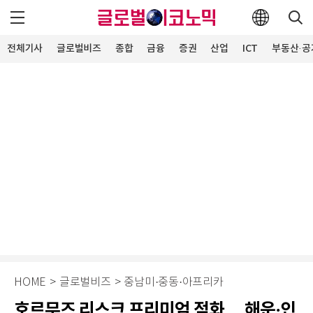
전체기사
글로벌비즈
종합
금융
증권
산업
ICT
부동산·공
HOME
>
글로벌비즈
>
중남미·중동·아프리카
호르무즈 리스크 프리미엄 점화… 해운·인