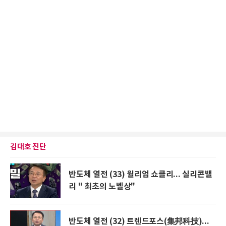
김대호 진단
반도체 열전 (33) 윌리엄 쇼클리... 실리콘밸
리 " 최초의 노벨상"
반도체 열전 (32) 트렌드포스(集邦科技)...