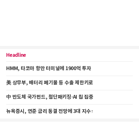
Headline
HMM, 타코마 항만 터미널에 1900억 투자
美 상무부, 배터리 폐기물 등 수출 제한키로
中 반도체 국가펀드, 첨단패키징·AI 칩 집중
뉴욕증시, 연준 금리 동결 전망에 3대 지수↑