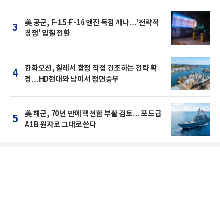
美 공군, F-15·F-16 엔진 독점 깨나…'전략적
3
경쟁' 입찰 전환
한화오션, 칠레서 함정 직접 건조하는 전략 확
4
정…HD현대와 남미서 정면승부
美 해군, 70년 만에 핵전함 부활 검토… 포드급
5
A1B 원자로 그대로 쓴다