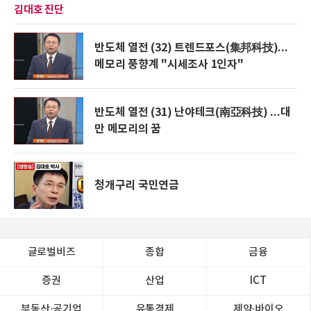
김대호 진단
반도체 열전 (32) 트렌드포스(集邦科技)...
메모리 풍향계 "시세조사 1인자"
반도체 열전 (31) 난야테크(南亞科技) ...대
만 메모리의 꿈
청개구리 국민연금
글로벌비즈
종합
금융
증권
산업
ICT
부동산·공기업
유통경제
제약∙바이오