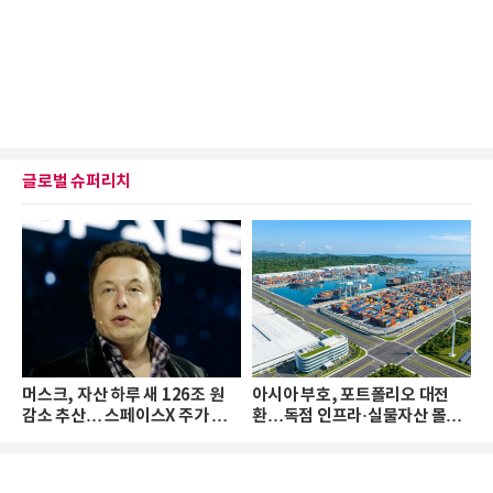
글로벌 슈퍼리치
머스크, 자산 하루 새 126조 원
아시아 부호, 포트폴리오 대전
감소 추산… 스페이스X 주가 하
환…독점 인프라·실물자산 몰린
락 때문
다