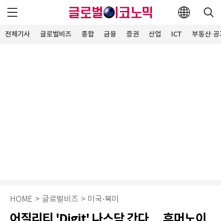
전체기사
글로벌비즈
종합
금융
증권
산업
ICT
부동산·공
HOME
>
글로벌비즈
>
미국·북미
어질리티 'Digit' 나스닥 간다… 휴머노이