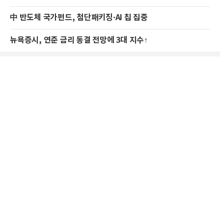
中 반도체 국가펀드, 첨단패키징·AI 칩 집중
뉴욕증시, 연준 금리 동결 전망에 3대 지수↑