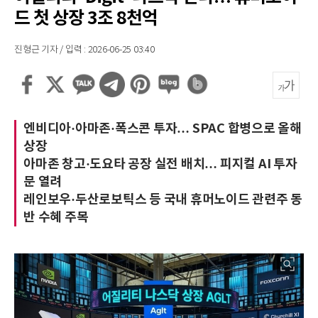
드 첫 상장 3조 8천억
진형근 기자 / 입력 : 2026-06-25 03:40
엔비디아·아마존·폭스콘 투자… SPAC 합병으로 올해
상장
아마존 창고·도요타 공장 실전 배치… 피지컬 AI 투자
문 열려
레인보우·두산로보틱스 등 국내 휴머노이드 관련주 동
반 수혜 주목