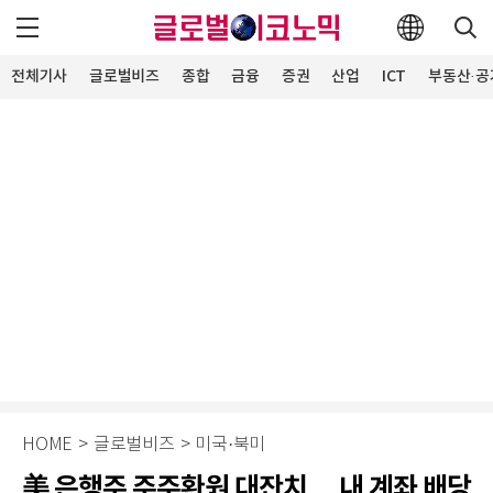
전체기사
글로벌비즈
종합
금융
증권
산업
ICT
부동산·공
HOME
>
글로벌비즈
>
미국·북미
美 은행주 주주환원 대잔치… 내 계좌 배당