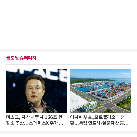
글로벌 슈퍼리치
머스크, 자산 하루 새 126조 원
아시아 부호, 포트폴리오 대전
감소 추산… 스페이스X 주가 하
환…독점 인프라·실물자산 몰린
락 때문
다