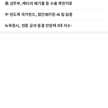
美 상무부, 배터리 폐기물 등 수출 제한키로
中 반도체 국가펀드, 첨단패키징·AI 칩 집중
뉴욕증시, 연준 금리 동결 전망에 3대 지수↑