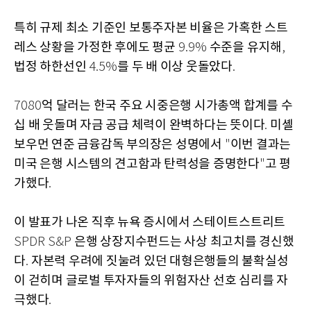
특히 규제 최소 기준인 보통주자본 비율은 가혹한 스트
레스 상황을 가정한 후에도 평균
수준을 유지해
9.9%
,
법정 하한선인
를 두 배 이상 웃돌았다
4.5%
.
억 달러는 한국 주요 시중은행 시가총액 합계를 수
7080
십 배 웃돌며 자금 공급 체력이 완벽하다는 뜻이다
미셸
.
보우먼 연준 금융감독 부의장은 성명에서
이번 결과는
"
미국 은행 시스템의 견고함과 탄력성을 증명한다
고 평
"
가했다
.
이 발표가 나온 직후 뉴욕 증시에서 스테이트스트리트
은행 상장지수펀드는 사상 최고치를 경신했
SPDR S&P
다
자본력 우려에 짓눌려 있던 대형은행들의 불확실성
.
이 걷히며 글로벌 투자자들의 위험자산 선호 심리를 자
극했다
.