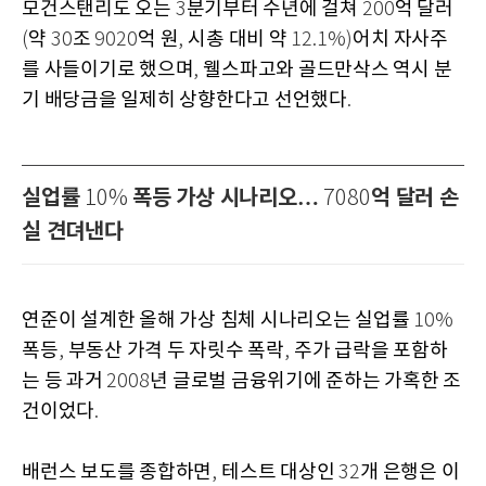
모건스탠리도 오는
분기부터 수년에 걸쳐
억 달러
3
200
약
조
억 원
시총 대비 약
어치 자사주
(
30
9020
,
12.1%)
를 사들이기로 했으며
웰스파고와 골드만삭스 역시 분
,
기 배당금을 일제히 상향한다고 선언했다
.
실업률
폭등 가상 시나리오…
억 달러 손
10%
7080
실 견뎌낸다
연준이 설계한 올해 가상 침체 시나리오는 실업률
10%
폭등
부동산 가격 두 자릿수 폭락
주가 급락을 포함하
,
,
는 등 과거
년 글로벌 금융위기에 준하는 가혹한 조
2008
건이었다
.
배런스 보도를 종합하면
테스트 대상인
개 은행은 이
,
32