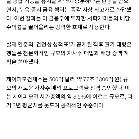
출 공급 기능을 유지할 체력이 충분하다는 판정을 받으
면서
뉴욕 증시 금융 섹터는 즉각 사상 최고가로 화답했
,
다
이번 결과는 미 금융주에 투자한 서학개미들의 배당
.
수익률을 끌어올리는 강력한 호재로 작용한다
.
실제 연준의
건전성 성적표
가 공개된 직후 월가 대형은
'
'
행들은 천문학적인 규모의 자사주 매입과 배당 증액 계
획을 쏟아냈다
.
제이피모건체스는
억 달러
약
조
억 원
규
500
(
77
2800
)
모의 새로운 자사주 매입 프로그램을 전격 승인했다
이
.
는 제이피모건 시가총액의 약
에 이르는 규모로
과
8.5%
,
거
년 평균치를 웃도며 공격적인 수준이다
3
.