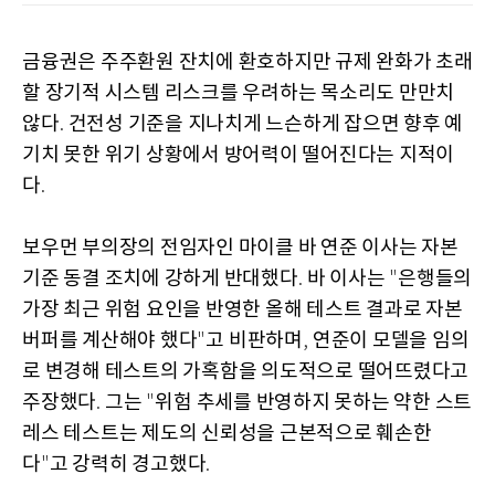
금융권은 주주환원 잔치에 환호하지만 규제 완화가 초래
할 장기적 시스템 리스크를 우려하는 목소리도 만만치
않다
건전성 기준을 지나치게 느슨하게 잡으면 향후 예
.
기치 못한 위기 상황에서 방어력이 떨어진다는 지적이
다
.
보우먼 부의장의 전임자인 마이클 바 연준 이사는 자본
기준 동결 조치에 강하게 반대했다
바 이사는
은행들의
.
"
가장 최근 위험 요인을 반영한 올해 테스트 결과로 자본
버퍼를 계산해야 했다
고 비판하며
연준이 모델을 임의
"
,
로 변경해 테스트의 가혹함을 의도적으로 떨어뜨렸다고
주장했다
그는
위험 추세를 반영하지 못하는 약한 스트
.
"
레스 테스트는 제도의 신뢰성을 근본적으로 훼손한
다
고 강력히 경고했다
"
.