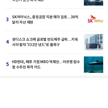
SK하이닉스, 충칭공장 지분 매각 검토…30억
3
달러 자산 재편
샌디스크 쇼크에 글로벌 반도체주 급락…키옥
4
시아 합작 '332단 낸드'로 돌파구
HD현대, 페루 거점 MRO 역제안…아르헨 잠수
5
함 수주전 파격 카드