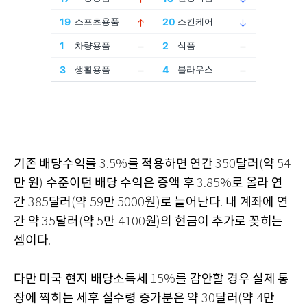
기존 배당수익률
를 적용하면 연간
달러
약
3.5%
350
(
54
만 원
수준이던 배당 수익은 증액 후
로 올라 연
)
3.85%
간
달러
약
만
원
로 늘어난다
내 계좌에 연
385
(
59
5000
)
.
간 약
달러
약
만
원
의 현금이 추가로 꽂히는
35
(
5
4100
)
셈이다
.
다만 미국 현지 배당소득세
를 감안할 경우 실제 통
15%
장에 찍히는 세후 실수령 증가분은 약
달러
약
만
30
(
4