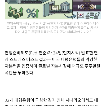
연방준비제도(Fed·연준)가 24일(현지시각) 발표한 연례 스트레스 테스
트 결과는 미국 대형은행들의 막강한 자본력을 입증하며 글로벌 자본시
장에 대규모 주주환원 폭탄을 투하했다. 이미지=제미나이3
연방준비제도
연준
가
일
현지시각
발표한 연
(Fed·
)
24
(
)
례 스트레스 테스트 결과는 미국 대형은행들의 막강한
자본력을 입증하며 글로벌 자본시장에 대규모 주주환원
폭탄을 투하했다
.
개 대형은행이 극심한 경기 침체 시나리오에서도 대
32