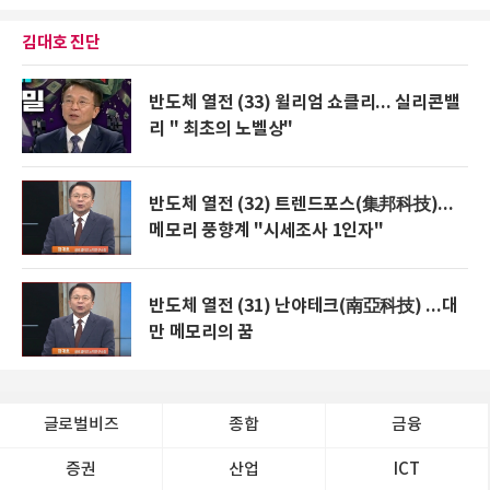
김대호 진단
반도체 열전 (33) 윌리엄 쇼클리... 실리콘밸
리 " 최초의 노벨상"
반도체 열전 (32) 트렌드포스(集邦科技)...
메모리 풍향계 "시세조사 1인자"
반도체 열전 (31) 난야테크(南亞科技) ...대
만 메모리의 꿈
글로벌비즈
종합
금융
증권
산업
ICT