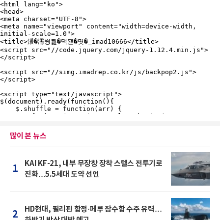
많이 본 뉴스
KAI KF-21, 내부 무장창 장착 스텔스 전투기로
1
진화…5.5세대 도약 선언
HD현대, 필리핀 함정·페루 잠수함 수주 유력…
2
하반기 방산 대박 예고