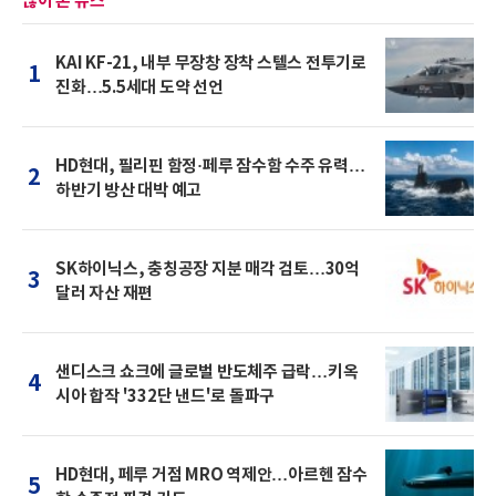
많이 본 뉴스
KAI KF-21, 내부 무장창 장착 스텔스 전투기로
1
진화…5.5세대 도약 선언
HD현대, 필리핀 함정·페루 잠수함 수주 유력…
2
하반기 방산 대박 예고
SK하이닉스, 충칭공장 지분 매각 검토…30억
3
달러 자산 재편
샌디스크 쇼크에 글로벌 반도체주 급락…키옥
4
시아 합작 '332단 낸드'로 돌파구
HD현대, 페루 거점 MRO 역제안…아르헨 잠수
5