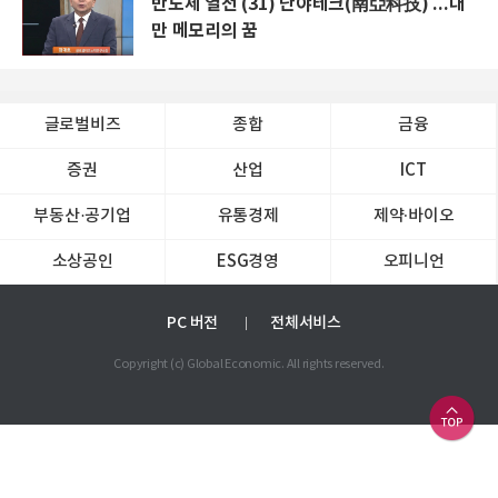
반도체 열전 (31) 난야테크(南亞科技) ...대
만 메모리의 꿈
글로벌비즈
종합
금융
증권
산업
ICT
부동산·공기업
유통경제
제약∙바이오
소상공인
ESG경영
오피니언
PC 버전
전체서비스
Copyright (c) Global Economic. All rights reserved.