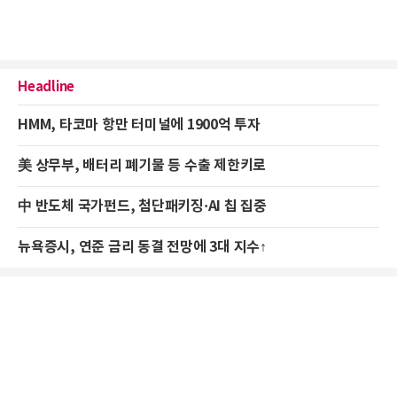
Headline
HMM, 타코마 항만 터미널에 1900억 투자
美 상무부, 배터리 폐기물 등 수출 제한키로
中 반도체 국가펀드, 첨단패키징·AI 칩 집중
뉴욕증시, 연준 금리 동결 전망에 3대 지수↑