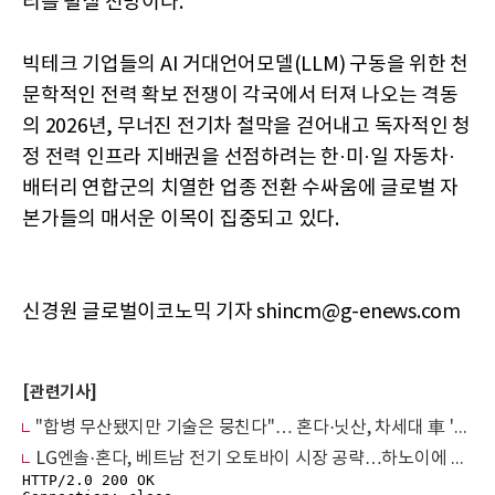
리를 펼칠 전망이다.
빅테크 기업들의 AI 거대언어모델(LLM) 구동을 위한 천
문학적인 전력 확보 전쟁이 각국에서 터져 나오는 격동
의 2026년, 무너진 전기차 철막을 걷어내고 독자적인 청
정 전력 인프라 지배권을 선점하려는 한·미·일 자동차·
배터리 연합군의 치열한 업종 전환 수싸움에 글로벌 자
본가들의 매서운 이목이 집중되고 있다.
신경원 글로벌이코노믹 기자 shincm@g-enews.com
[관련기사]
"합병 무산됐지만 기술은 뭉친다"… 혼다·닛산, 차세대 車 '두뇌' 전격 통합
LG엔솔·혼다, 베트남 전기 오토바이 시장 공략…하노이에 배터리 교환망 구축 추진