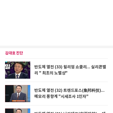
김대호 진단
반도체 열전 (33) 윌리엄 쇼클리... 실리콘밸
리 " 최초의 노벨상"
반도체 열전 (32) 트렌드포스(集邦科技)...
메모리 풍향계 "시세조사 1인자"