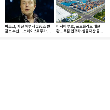
머스크, 자산 하루 새 126조 원
아시아 부호, 포트폴리오 대전
감소 추산… 스페이스X 주가 하
환…독점 인프라·실물자산 몰린
락 때문
다