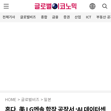
전체기사
글로벌비즈
종합
금융
증권
산업
ICT
부동산·공
HOME
>
글로벌비즈
>
일본
혼다, 美 LG엔솔 합작 공장서 ‘AI 데이터센