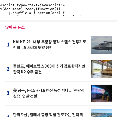
많이 본 뉴스
KAI KF-21, 내부 무장창 장착 스텔스 전투기로
1
진화…5.5세대 도약 선언
폴란드, 에이브럼스 300대 추가 검토한다지만
2
한국 K2 수주 굳건
美 공군, F-15·F-16 엔진 독점 깨나…'전략적
3
경쟁' 입찰 전환
한화오션, 칠레서 함정 직접 건조하는 전략 확