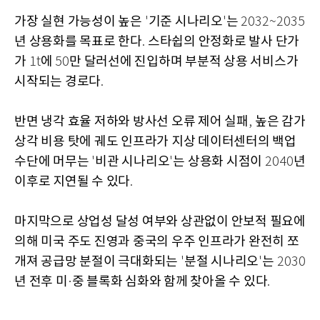
가장 실현 가능성이 높은
기준 시나리오
는
'
'
2032~2035
년 상용화를 목표로 한다
스타쉽의 안정화로 발사 단가
.
가
에
만 달러선에 진입하며 부분적 상용 서비스가
1t
50
시작되는 경로다
.
반면 냉각 효율 저하와 방사선 오류 제어 실패
높은 감가
,
상각 비용 탓에 궤도 인프라가 지상 데이터센터의 백업
수단에 머무는
비관 시나리오
는 상용화 시점이
년
'
'
2040
이후로 지연될 수 있다
.
마지막으로 상업성 달성 여부와 상관없이 안보적 필요에
의해 미국 주도 진영과 중국의 우주 인프라가 완전히 쪼
개져 공급망 분절이 극대화되는
분절 시나리오
는
'
'
2030
년 전후 미
중 블록화 심화와 함께 찾아올 수 있다
·
.