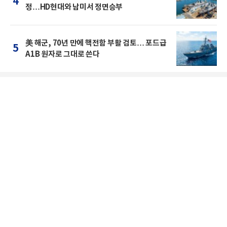
4
정…HD현대와 남미서 정면승부
美 해군, 70년 만에 핵전함 부활 검토… 포드급
5
A1B 원자로 그대로 쓴다