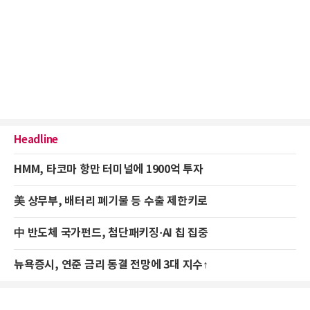
Headline
HMM, 타코마 항만 터미널에 1900억 투자
美 상무부, 배터리 폐기물 등 수출 제한키로
中 반도체 국가펀드, 첨단패키징·AI 칩 집중
뉴욕증시, 연준 금리 동결 전망에 3대 지수↑