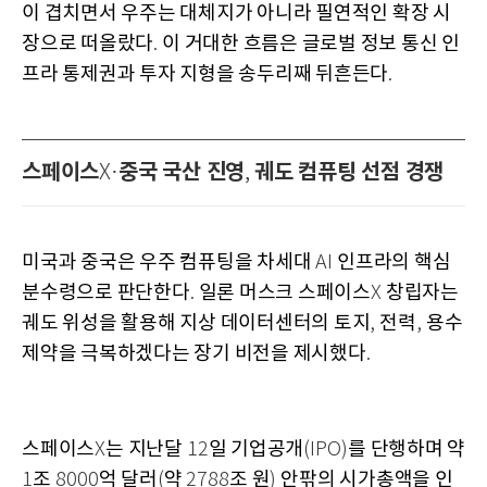
이 겹치면서 우주는 대체지가 아니라 필연적인 확장 시
장으로 떠올랐다
이 거대한 흐름은 글로벌 정보 통신 인
.
프라 통제권과 투자 지형을 송두리째 뒤흔든다
.
스페이스
중국 국산 진영
궤도 컴퓨팅 선점 경쟁
X·
,
미국과 중국은 우주 컴퓨팅을 차세대
인프라의 핵심
AI
분수령으로 판단한다
일론 머스크 스페이스
창립자는
.
X
궤도 위성을 활용해 지상 데이터센터의 토지
전력
용수
,
,
제약을 극복하겠다는 장기 비전을 제시했다
.
스페이스
는 지난달
일 기업공개
를 단행하며 약
X
12
(IPO)
조
억 달러
약
조 원
안팎의 시가총액을 인
1
8000
(
2788
)