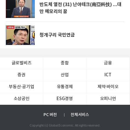
반도체 열전 (31) 난야테크(南亞科技) ...대
만 메모리의 꿈
청개구리 국민연금
글로벌비즈
종합
금융
증권
산업
ICT
부동산·공기업
유통경제
제약∙바이오
소상공인
ESG경영
오피니언
PC 버전
전체서비스
Copyright (c) Global Economic. All rights reserved.