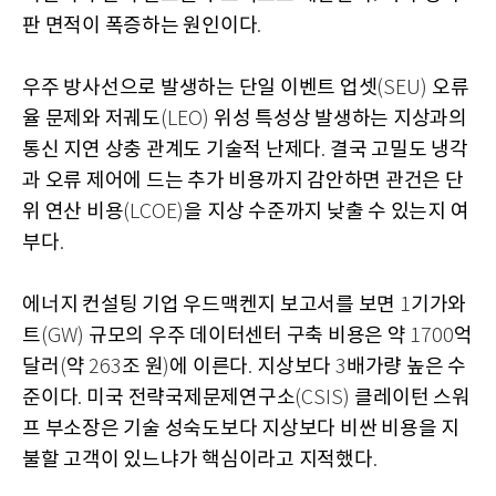
판 면적이 폭증하는 원인이다
.
우주 방사선으로 발생하는 단일 이벤트 업셋
오류
(SEU)
율 문제와 저궤도
위성 특성상 발생하는 지상과의
(LEO)
통신 지연 상충 관계도 기술적 난제다
결국 고밀도 냉각
.
과 오류 제어에 드는 추가 비용까지 감안하면 관건은 단
위 연산 비용
을 지상 수준까지 낮출 수 있는지 여
(LCOE)
부다
.
에너지 컨설팅 기업 우드맥켄지 보고서를 보면
기가와
1
트
규모의 우주 데이터센터 구축 비용은 약
억
(GW)
1700
달러
약
조 원
에 이른다
지상보다
배가량 높은 수
(
263
)
.
3
준이다
미국 전략국제문제연구소
클레이턴 스워
.
(CSIS)
프 부소장은 기술 성숙도보다 지상보다 비싼 비용을 지
불할 고객이 있느냐가 핵심이라고 지적했다
.