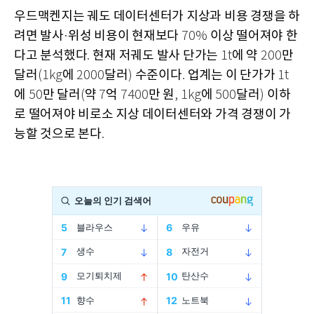
우드맥켄지는 궤도 데이터센터가 지상과 비용 경쟁을 하
려면 발사
위성 비용이 현재보다
이상 떨어져야 한
·
70%
다고 분석했다
현재 저궤도 발사 단가는
에 약
만
.
1t
200
달러
에
달러
수준이다
업계는 이 단가가
(1kg
2000
)
.
1t
에
만 달러
약
억
만 원
에
달러
이하
50
(
7
7400
, 1kg
500
)
로 떨어져야 비로소 지상 데이터센터와 가격 경쟁이 가
능할 것으로 본다
.