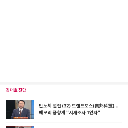
김대호 진단
반도체 열전 (32) 트렌드포스(集邦科技)...
메모리 풍향계 "시세조사 1인자"