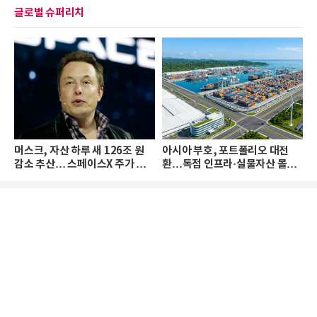
글로벌 슈퍼리치
머스크, 자산 하루 새 126조 원
아시아 부호, 포트폴리오 대전
감소 추산… 스페이스X 주가 하
환…독점 인프라·실물자산 몰린
락 때문
다