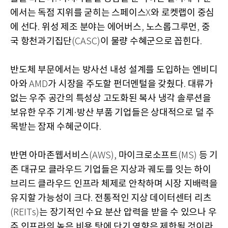
에서는 독점 지위를 굳히는 스페이스
와 로켓랩이 중심
X
에 선다
위성 제조 분야는 에어버스
노스롭그루먼
중
.
,
,
국 항천과기집단
이 물량 수혜군으로 꼽힌다
(CASC)
.
반도체 부문에서는 방사선 내성 설계를 도입하는 엔비디
아와
가 시장을 주도할 펀더멘털을 갖췄다
대류가
AMD
.
없는 우주 공간의 특성상 고도화된 복사 냉각 솔루션을
보유한 우주 기계
방산 부품 기업들은 상대적으로 덜 주
·
목받는 잠재 수혜군이다
.
반면 아마존웹서비스
마이크로소프트
등 기
(AWS),
(MS)
존 대규모 클라우드 기업들은 지상과 궤도를 잇는 하이
브리드 클라우드 인프라 체제로 안착하며 시장 지배력을
유지할 가능성이 크다
전통적인 지상 데이터센터 리츠
.
는 장기적인 수요 분산 압력을 받을 수 있으나 우
(REITs)
주 인프라의 높은 비용 탓에 단기 영향은 제한될 것이라