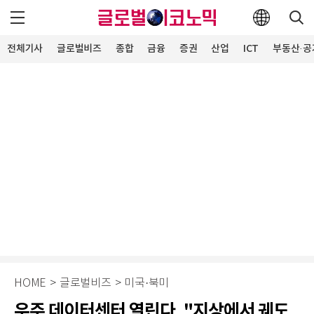
전체기사
글로벌비즈
종합
금융
증권
산업
ICT
부동산·공
HOME
>
글로벌비즈
>
미국·북미
우주 데이터센터 열린다, "지상에서 궤도