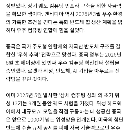
정받았다
장기 궤도 컴퓨팅 인프라 구축을 위한 자금력
.
을 확보한 셈이다
엔비디아 역시
년
월 우주 환경
.
2026
3
의 가혹한 조건을 견디는 특화 반도체 칩 생산 계획을 밝
히며 우주 컴퓨팅 연합에 힘을 실었다
.
중국은 국가 주도형 연합체와 자국산 반도체 구조를 결
합한
우회 추격
전략으로 맞선다
중국 정부는
년
'
'
.
2026
월 초 베이징에 첫 번째 우주 컴퓨팅 혁신센터 설립을
6
승인했다
로켓과 위성
반도체
기업을 아우르는 전
.
,
, AI
략팀을 꾸린 것이다
.
이미
년
월 발사한
삼체 컴퓨팅 성좌
의 초기 위
2025
5
'
'
성
기는
개월 동안 궤도 시험을 거쳤다
위성 하드웨
12
9
.
어에서 대규모
모델을 직접 구동하는 데 성공한 중국
AI
은 앞으로
기 넘는 위성망을 전개한다
미국의 첨단
1000
.
반도체 수출 규제 공세를 피해 자국 기술력으로만 우주